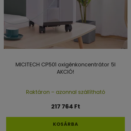
MICITECH CP501 oxigénkoncentrátor 5l
AKCIÓ!
A
Raktáron – azonnal szállítható
termék
átlagos
217 764 Ft
értékelése
5-
KOSÁRBA
ből