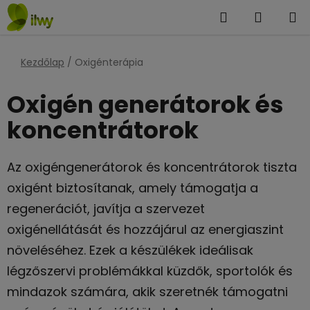
Ugrás
Keresés
KOSÁR
a
fő
tartalomhoz
Kezdőlap
/
Oxigénterápia
Oxigén generátorok és
koncentrátorok
Az oxigéngenerátorok és koncentrátorok tiszta
oxigént biztosítanak, amely támogatja a
regenerációt, javítja a szervezet
oxigénellátását és hozzájárul az energiaszint
növeléséhez. Ezek a készülékek ideálisak
légzőszervi problémákkal küzdők, sportolók és
mindazok számára, akik szeretnék támogatni