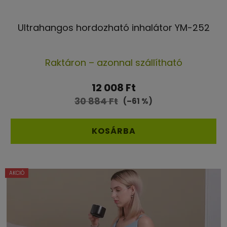
Ultrahangos hordozható inhalátor YM-252
A
Raktáron – azonnal szállítható
termék
átlagos
12 008 Ft
értékelése
30 884 Ft
(–61 %)
5-
ből
KOSÁRBA
5,0
csillag.
AKCIÓ