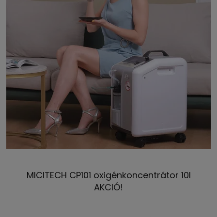
MICITECH CP101 oxigénkoncentrátor 10l
AKCIÓ!
A