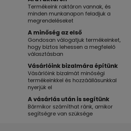
t
Termékeink raktáron vannak, és
a
minden munkanapon feladjuk a
i
megrendeléseket
r
á
A minőség az első
n
Gondosan válogatjuk termékeinket,
y
hogy biztos lehessen a megfelelő
í
választásban
t
á
Vásárlóink bizalmára építünk
s
Vásárlóink bizalmát minőségi
e
l
termékeinkkel és hozzáállásunkkal
e
nyerjük el
m
A vásárlás után is segítünk
e
i
Bármikor számíthat ránk, amikor
segítségre van szüksége
L