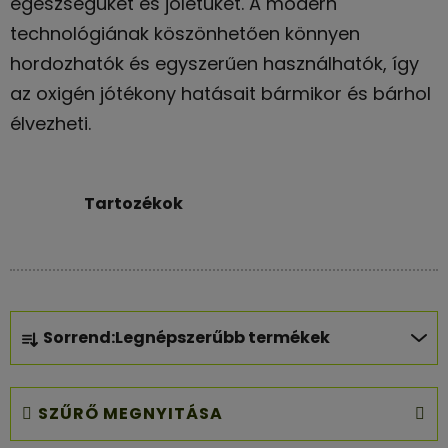
egészségüket és jólétüket. A modern
technológiának köszönhetően könnyen
hordozhatók és egyszerűen használhatók, így
az oxigén jótékony hatásait bármikor és bárhol
élvezheti.
Tartozékok
T
Sorrend:
Legnépszerűbb termékek
e
r
m
SZŰRŐ MEGNYITÁSA
é