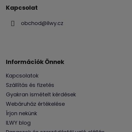
á
Kapcsolat
b
l
obchod
@
ilwy.cz
é
c
Információk Önnek
Kapcsolatok
Szállítás és fizetés
Gyakran ismételt kérdések
Webáruház értékelése
Írjon nekünk
ILWY blog