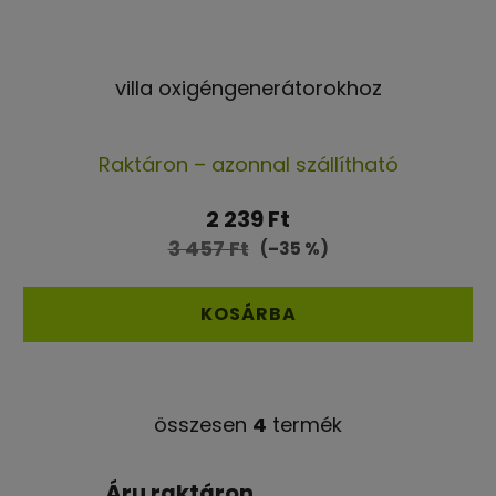
villa oxigéngenerátorokhoz
Raktáron – azonnal szállítható
2 239 Ft
3 457 Ft
(–35 %)
KOSÁRBA
összesen
4
termék
L
i
s
Áru raktáron