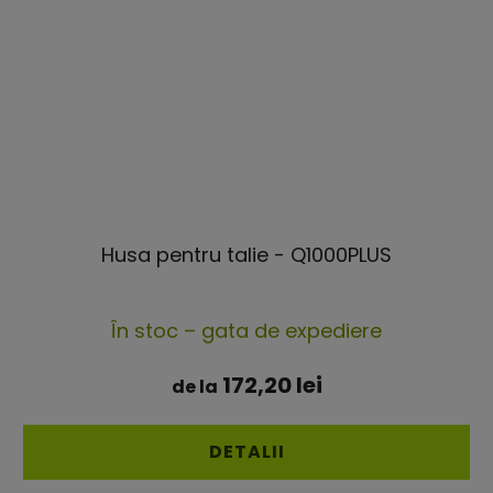
Husa pentru talie - Q1000PLUS
Evaluarea
În stoc – gata de expediere
medie
a
172,20 lei
de la
produsului
este
DETALII
5,0