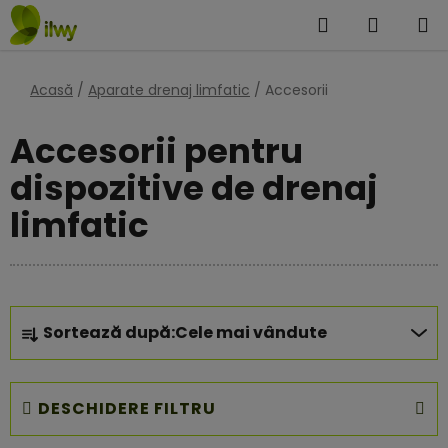
Treci
Căutare
COŞ
la
DE
conținut
Acasă
/
Aparate drenaj limfatic
/
Accesorii
CUMPĂ
Accesorii pentru
dispozitive de drenaj
limfatic
S
Sortează după:
Cele mai vândute
e
l
e
DESCHIDERE FILTRU
c
t