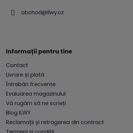
s
obchod
@
ilwy.cz
o
l
Informații pentru tine
Contact
Livrare și plată
Întrebări frecvente
Evaluarea magazinului
Vă rugăm să ne scrieți
Blog ILWY
Reclamații și retragerea din contract
Termeni și condiții