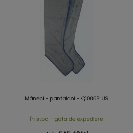
Mâneci - pantaloni - Q1000PLUS
Evaluarea
În stoc – gata de expediere
medie
a