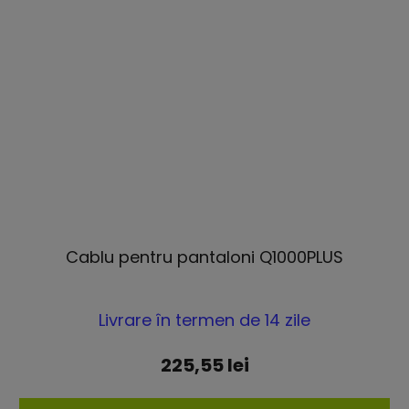
Cablu pentru pantaloni Q1000PLUS
Evaluarea
Livrare în termen de 14 zile
medie
a
225,55 lei
produsului