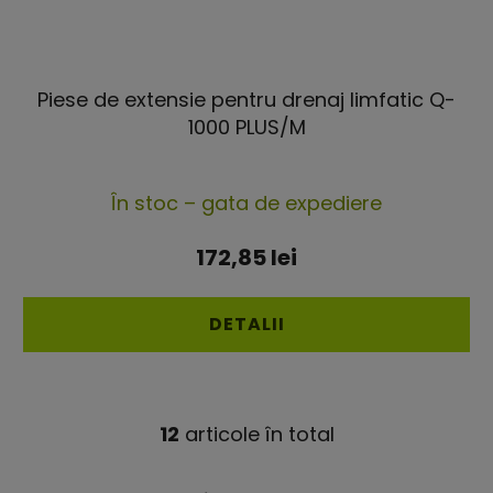
Piese de extensie pentru drenaj limfatic Q-
1000 PLUS/M
Evaluarea
În stoc – gata de expediere
medie
a
172,85 lei
produsului
este
DETALII
4,0
din
5
12
articole în total
C
stele.
o