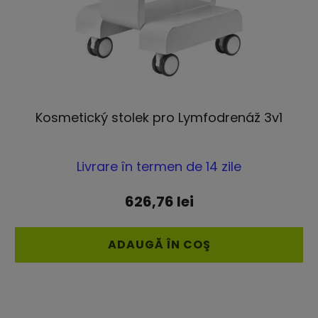
Kosmetický stolek pro Lymfodrenáž 3v1
Evaluarea
Livrare în termen de 14 zile
medie
a
626,76 lei
produsului
este
ADAUGĂ ÎN COŞ
5,0
din
5