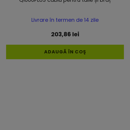
Evaluarea
Livrare în termen de 14 zile
medie
a
203,86 lei
produsului
este
ADAUGĂ ÎN COŞ
5,0
din
5
stele.