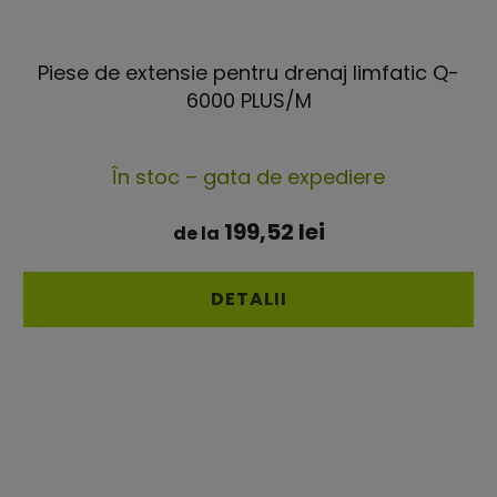
Piese de extensie pentru drenaj limfatic Q-
6000 PLUS/M
Evaluarea
În stoc – gata de expediere
medie
a
199,52 lei
de la
produsului
este
DETALII
5,0
din
5
stele.