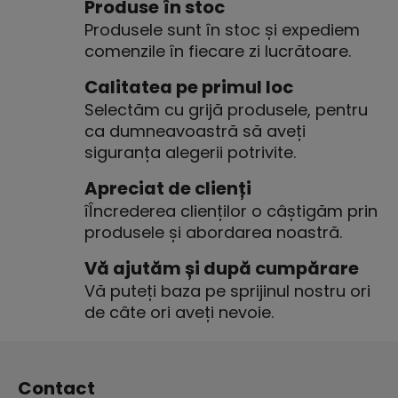
n
Produse în stoc
t
Produsele sunt în stoc și expediem
r
comenzile în fiecare zi lucrătoare.
o
l
Calitatea pe primul loc
u
Selectăm cu grijă produsele, pentru
l
ca dumneavoastră să aveți
l
siguranța alegerii potrivite.
i
s
Apreciat de clienți
t
îÎncrederea clienților o câștigăm prin
ă
produsele și abordarea noastră.
r
i
Vă ajutăm și după cumpărare
l
Vă puteți baza pe sprijinul nostru ori
o
r
de câte ori aveți nevoie.
S
u
Contact
b