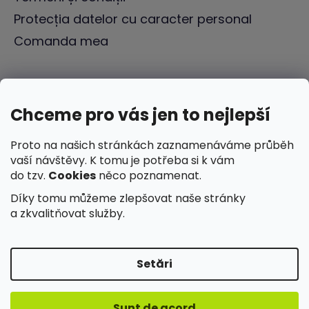
Protecția datelor cu caracter personal
Comanda mea
Chceme pro vás jen to nejlepší
Proto na našich stránkách zaznamenáváme průběh
vaší návštěvy. K tomu je potřeba si k vám
do tzv.
Cookies
něco poznamenat.
Díky tomu můžeme zlepšovat naše stránky
a zkvalitňovat služby.
Setări
Creat de Shoptet
Sunt de acord