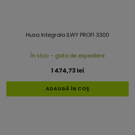
Husa integrala ILWY PROFI 3300
Evaluarea
În stoc – gata de expediere
medie
a
1 474,73 lei
produsului
este
ADAUGĂ ÎN COŞ
5,0
din
5
stele.