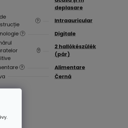
deplasare
 de
Intraauricular
?
strucție
nologie
Digitale
?
ărul
2 hallókészülék
ratelor
?
(pár)
itive
mentare
Alimentare
?
va
Černá
ěvy.