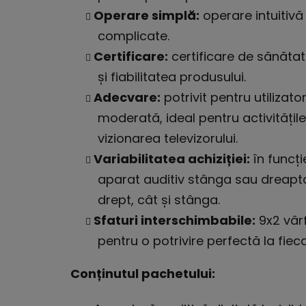
Operare simplă:
operare intuitivă 
complicate.
Certificare:
certificare de sănătat
și fiabilitatea produsului.
Adecvare:
potrivit pentru utilizat
moderată, ideal pentru activitățile
vizionarea televizorului.
Variabilitatea achiziției:
în funcți
aparat auditiv stânga sau dreapta
drept, cât și stânga.
Sfaturi interschimbabile:
9x2 vârf
pentru o potrivire perfectă la fiec
Conținutul pachetului: