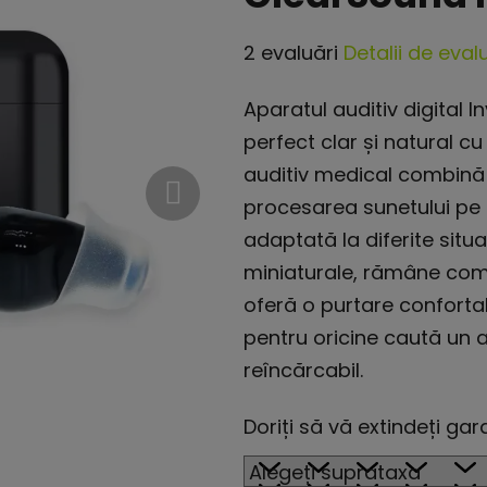
Evaluarea
2 evaluări
Detalii de eval
medie
Aparatul auditiv digital 
a
perfect clar și natural c
produsului
auditiv medical combină 
este
procesarea sunetului pe 
5,0
adaptată la diferite situa
din
miniaturale, rămâne compl
5
oferă o purtare confortabi
stele.
pentru oricine caută un a
reîncărcabil.
Doriți să vă extindeți ga