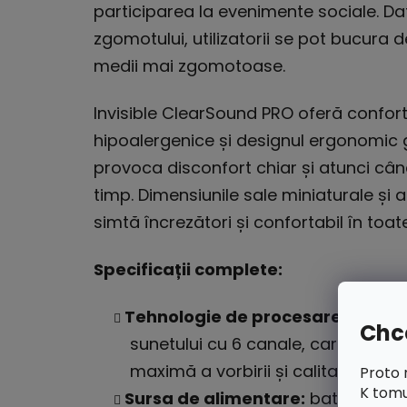
participarea la evenimente sociale. Da
zgomotului, utilizatorii se pot bucura de 
medii mai zgomotoase.
Invisible ClearSound PRO oferă confort 
hipoalergenice și designul ergonomic 
provoca disconfort chiar și atunci câ
timp. Dimensiunile sale miniaturale și a
simtă încrezători și confortabil în toate
Specificații complete:
Tehnologie de procesare a sunet
Chce
sunetului cu 6 canale, care permite 
maximă a vorbirii și calitate a ascul
Proto 
K tomu
Sursa de alimentare:
baterie reîn