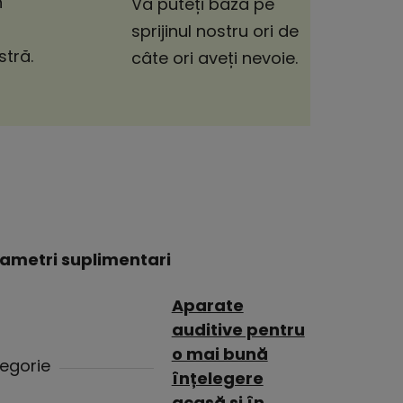
n
Vă puteți baza pe
sprijinul nostru ori de
tră.
câte ori aveți nevoie.
ametri suplimentari
Aparate
auditive pentru
o mai bună
egorie
înțelegere
acasă și în