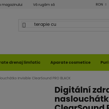
RON
a magazinului
Vă rugăm să ne scrieți
Blog ILWY
ate drenaj limfatic
Aparate cosmetice
Pur
slouchátko Invisible ClearSound PRO BLACK
Digitální zdr
naslouchátko
ClearSound 