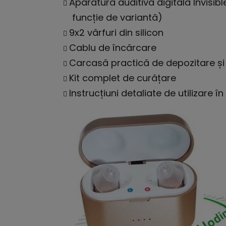
Aparatură auditivă digitală Invisi
funcție de variantă)
9x2 vârfuri din silicon
Cablu de încărcare
Carcasă practică de depozitare și
Kit complet de curățare
Instrucțiuni detaliate de utilizare î