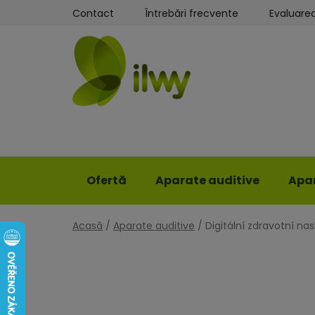
Treci
Contact
Întrebări frecvente
Evaluare
la
conținut
Ofertă
Aparate auditive
Apar
Acasă
/
Aparate auditive
/
Digitální zdravotní na