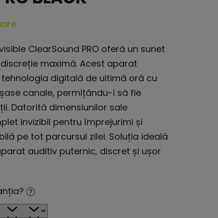
uare
Invisible ClearSound PRO oferă un sunet
u discreție maximă. Acest aparat
tehnologia digitală de ultimă oră cu
șase canale, permițându-i să fie
ții. Datorită dimensiunilor sale
et invizibil pentru împrejurimi și
lă pe tot parcursul zilei. Soluția ideală
parat auditiv puternic, discret și ușor
ranția?
?