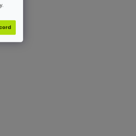
y.
acord