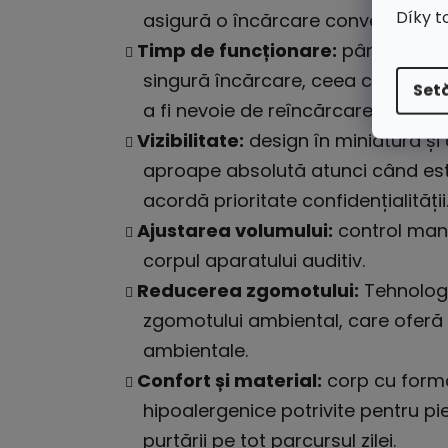
Díky t
asigură o încărcare convenabilă și
Timp de funcționare:
până la 25 
singură încărcare, ceea ce este suf
Setă
a fi nevoie de reîncărcare frecven
Vizibilitate:
design în miniatură și 
aproape absolută atunci când este 
acordă prioritate confidențialității
Ajustarea volumului:
control manu
corpul aparatului auditiv.
Reducerea zgomotului:
Tehnologi
zgomotului ambiental, care oferă 
ambientale.
Confort și material:
corp cu formă
hipoalergenice potrivite pentru pi
purtării pe tot parcursul zilei.