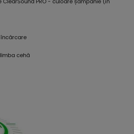
ble ClearSound PRO - culoare șampanie (în
 încărcare
n limba cehă