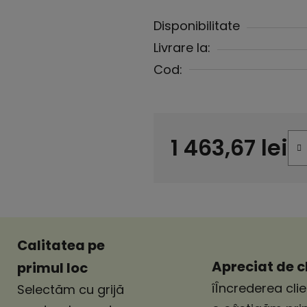
Disponibilitate
Livrare la:
Cod:
1 463,67 lei
Evaluare preţ:
Calitatea pe
Apreciat de cl
primul loc
îÎncrederea clie
Selectăm cu grijă