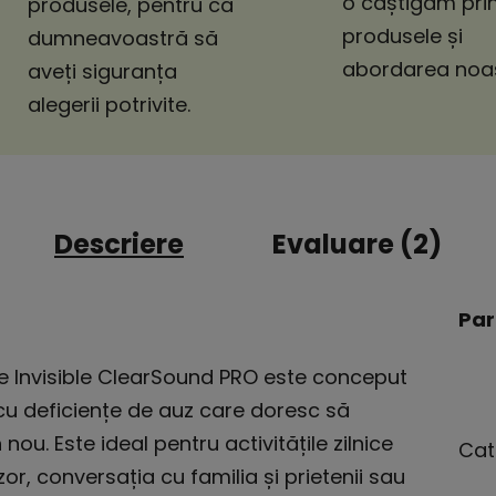
o câștigăm pri
produsele, pentru ca
produsele și
dumneavoastră să
abordarea noas
aveți siguranța
alegerii potrivite.
Descriere
Evaluare (2)
Par
te Invisible ClearSound PRO este conceput
 cu deficiențe de auz care doresc să
nou. Este ideal pentru activitățile zilnice
Cat
zor, conversația cu familia și prietenii sau