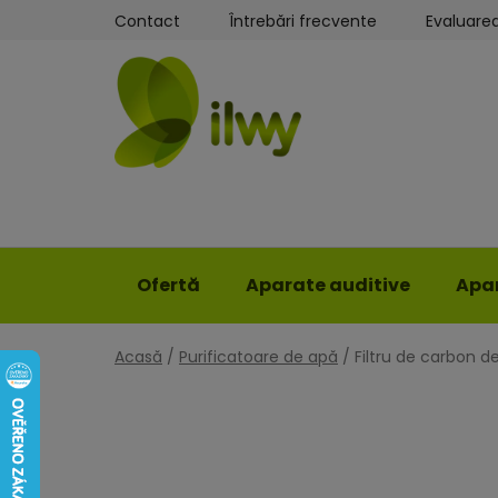
Treci
Contact
Întrebări frecvente
Evaluare
la
conținut
Ofertă
Aparate auditive
Apar
Acasă
/
Purificatoare de apă
/
Filtru de carbon 