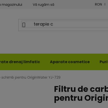
RON
a magazinului
Vă rugăm să ne scrieți
Blog ILWY
ate drenaj limfatic
Aparate cosmetice
Pur
de schimb pentru OriginWater YJ-729
Filtru de ca
pentru Orig