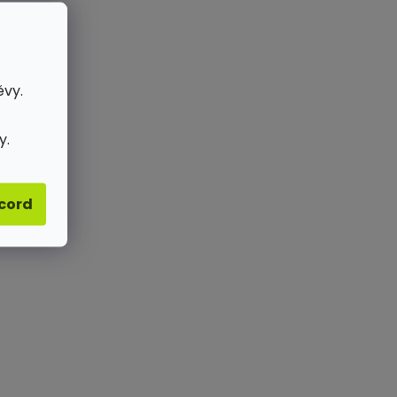
ěvy.
y.
acord