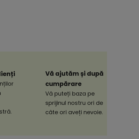
Vă ajutăm și după
ienți
cumpărare
nților
n
Vă puteți baza pe
sprijinul nostru ori de
tră.
câte ori aveți nevoie.