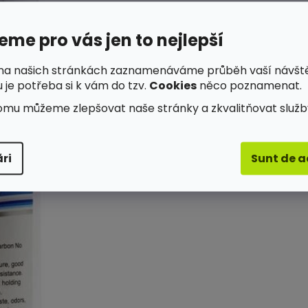
me pro vás jen to nejlepší
na našich stránkách zaznamenáváme průběh vaší návšt
 je potřeba si k vám do tzv.
Cookies
něco poznamenat.
omu můžeme zlepšovat naše stránky a zkvalitňovat služb
ri
Sunt de 