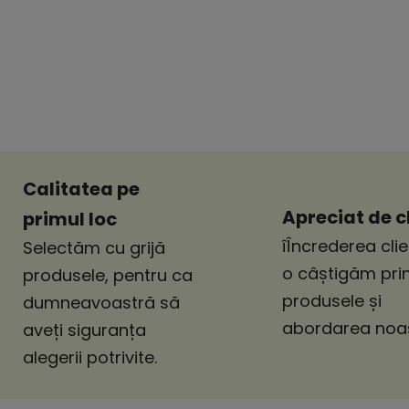
Calitatea pe
Apreciat de cl
primul loc
îÎncrederea clie
Selectăm cu grijă
o câștigăm pri
produsele, pentru ca
produsele și
dumneavoastră să
abordarea noas
aveți siguranța
alegerii potrivite.