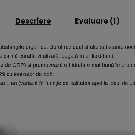
Descriere
Evaluare (1)
substanțele organice, clorul rezidual și alte substanțe noci
calină curată, vitalizată, bogată în antioxidanți.

duse de ORP) și promovează o hidratare mai bună împreună
9 cu ionizator de apă.

sau 1 an (variază în funcție de calitatea apei la locul de uti