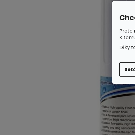
Chce
Proto 
K tomu
Díky t
Setă