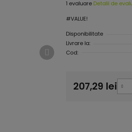
Evaluarea
1 evaluare
Detalii de eval
medie
#VALUE!
a
produsului
Disponibilitate
este
Livrare la:
5,0
Cod:
din
5
stele.
207,29 lei
Evaluare preţ: