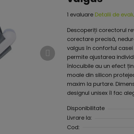
Evaluarea
1 evaluare
Detalii de eval
medie
Descoperiți corectorul r
a
corectare precisă, nedur
produsului
valgus în confortul casei
este
permite ajustarea individ
5,0
înlocuibile au un efect ți
din
moale din silicon proteje
5
maxim la purtare. Dimensi
stele.
designul unisex îl fac al
Disponibilitate
Livrare la:
Cod: