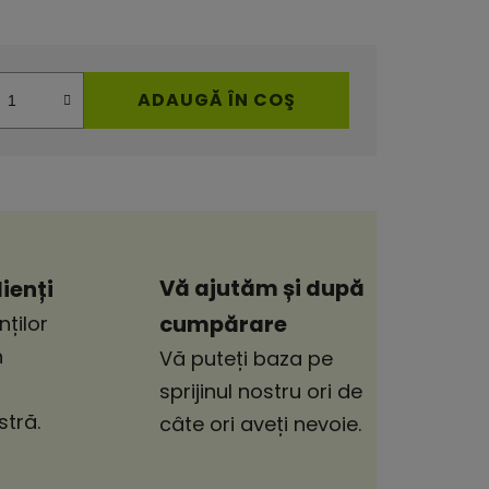
ADAUGĂ ÎN COŞ
Vă ajutăm și după
ienți
cumpărare
nților
n
Vă puteți baza pe
sprijinul nostru ori de
tră.
câte ori aveți nevoie.