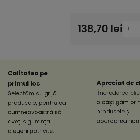
138,70 lei
Evaluare preţ:
Calitatea pe
Apreciat de cl
primul loc
îÎncrederea clie
Selectăm cu grijă
o câștigăm pri
produsele, pentru ca
produsele și
dumneavoastră să
abordarea noas
aveți siguranța
alegerii potrivite.