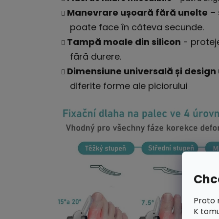
Manevrare ușoară fără unelte
– 
poate face în câteva secunde.
Tampă moale din silicon
- protej
fără durere.
Dimensiune universală și design
diferite forme ale piciorului
Chce
Proto 
K tomu