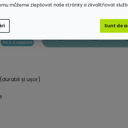
omu můžeme zlepšovat naše stránky a zkvalitňovat služb
ri
Sunt de 
 (durabil și ușor)
e