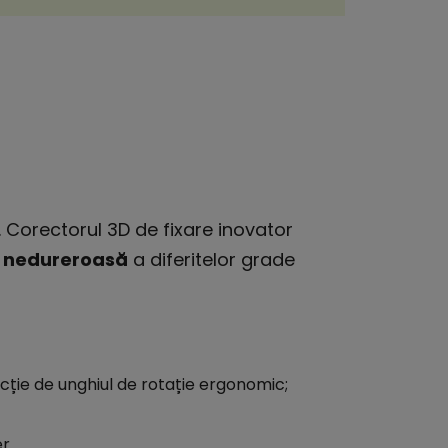
 Corectorul 3D de fixare inovator
și nedureroasă
a diferitelor grade
ncție de unghiul de rotație ergonomic;
r.