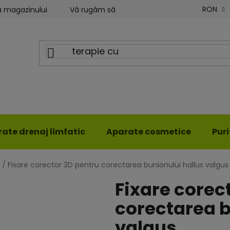
RON
a magazinului
Vă rugăm să ne scrieți
Blog ILWY
ate drenaj limfatic
Aparate cosmetice
Pur
/
Fixare corector 3D pentru corectarea bunionului hallux valgus
Fixare corec
corectarea b
valgus