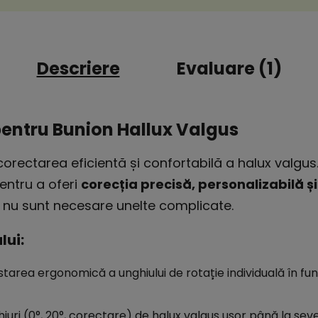
Descriere
Evaluare (1)
pentru Bunion Hallux Valgus
orectarea eficientă și confortabilă a halux valgus.
entru a oferi
corecția precisă, personalizabilă 
- nu sunt necesare unelte complicate.
lui:
starea ergonomică a unghiului de rotație individuală în fu
iuri (0°, 20°, corectare) de halux valgus ușor până la seve