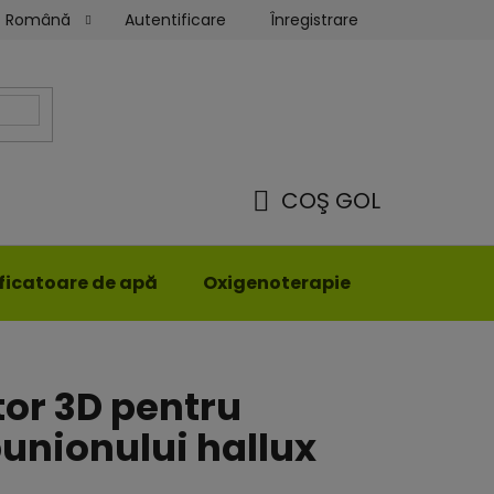
Autentificare
Înregistrare
Română
Termeni și condiții
Comanda mea
COŞ GOL
COŞ
DE
ificatoare de apă
Oxigenoterapie
Îmbrăcămi
CUMPĂRĂTURI
tor 3D pentru
unionului hallux