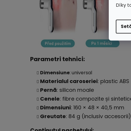
Díky t
Setă
Parametri tehnici:
Dimensiune
: universal
Materialul caroseriei
: plastic ABS
Pernă
: silicon moale
Cenele
: fibre compozite și sintetic
Dimensiuni
: 160 × 48 × 40,5 mm
Greutate
: 84 g (inclusiv accesorii)
Conținutul pachetului: