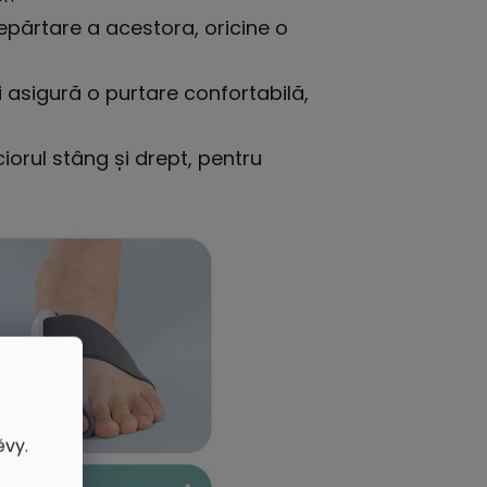
epărtare a acestora, oricine o
i asigură o purtare confortabilă,
ciorul stâng și drept, pentru
ěvy.