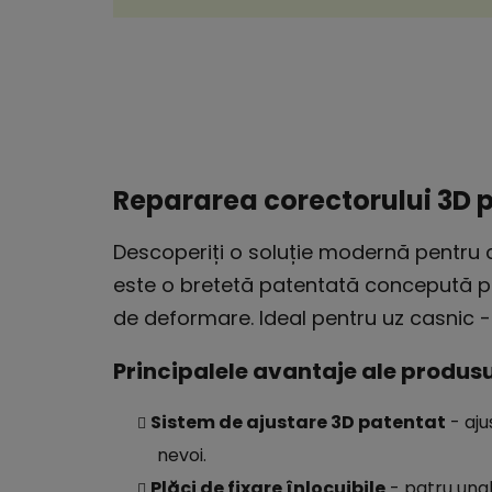
Repararea corectorului 3D 
Descoperiți o soluție modernă pentru c
este o bretetă patentată concepută p
de deformare. Ideal pentru uz casnic 
Principalele avantaje ale produsu
Sistem de ajustare 3D patentat
- aju
nevoi.
Plăci de fixare înlocuibile
- patru ungh