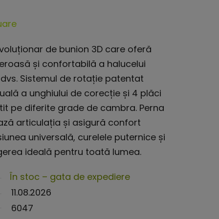
uare
evoluționar de bunion 3D care oferă
eroasă și confortabilă a halucelui
 dvs. Sistemul de rotație patentat
uală a unghiului de corecție și 4 plăci
ntit pe diferite grade de cambra. Perna
ază articulația și asigură confort
unea universală, curelele puternice și
egerea ideală pentru toată lumea.
În stoc – gata de expediere
11.08.2026
6047