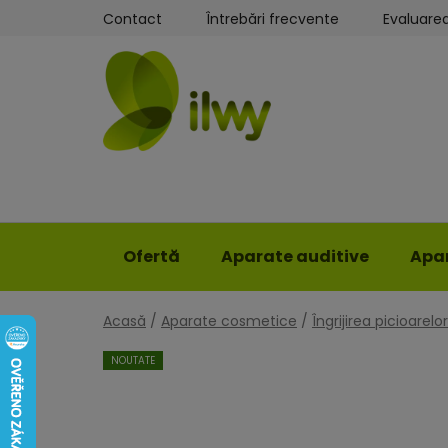
Treci
Contact
Întrebări frecvente
Evaluare
la
conținut
Ofertă
Aparate auditive
Apar
Acasă
/
Aparate cosmetice
/
Îngrijirea picioarelor
NOUTATE