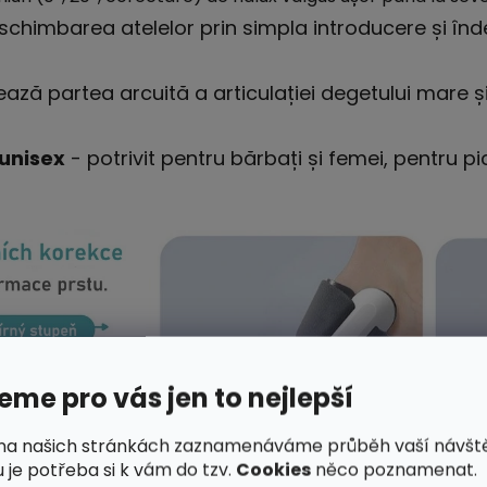
schimbarea atelelor prin simpla introducere și înd
ează partea arcuită a articulației degetului mare ș
 unisex
- potrivit pentru bărbați și femei, pentru pi
me pro vás jen to nejlepší
na našich stránkách zaznamenáváme průběh vaší návšt
 je potřeba si k vám do tzv.
Cookies
něco poznamenat.