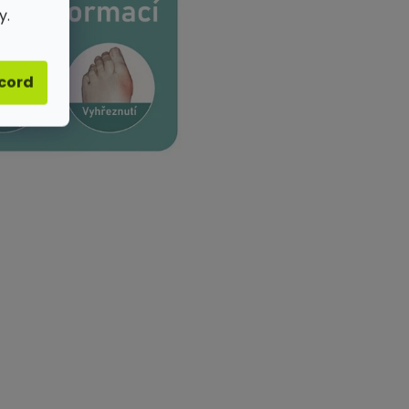
y.
acord