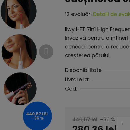
Evaluarea
12 evaluări
Detalii de eva
medie
Ilwy HFT 7in1 High Frequ
a
invazivă pentru a întiner
produsului
acneea, pentru a reduce 
este
creșterea părului.
4,3
din
Disponibilitate
5
Livrare la:
stele.
Cod:
440,57 LEI
–36 %
440,57 lei
–36 %
280,36 lei