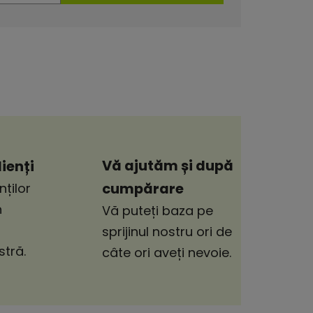
Vă ajutăm și după
ienți
cumpărare
nților
n
Vă puteți baza pe
sprijinul nostru ori de
tră.
câte ori aveți nevoie.