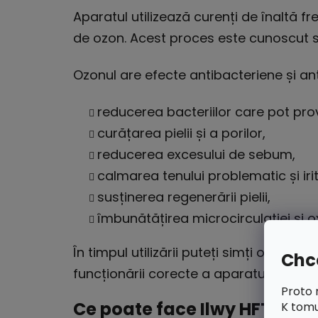
Aparatul utilizează curenți de înaltă fr
de ozon. Acest proces este cunoscut
Ozonul are efecte antibacteriene și ant
reducerea bacteriilor care pot pr
curățarea pielii și a porilor,
reducerea excesului de sebum,
calmarea tenului problematic și irit
susținerea regenerării pielii,
îmbunătățirea microcirculației și oxi
În timpul utilizării puteți simți o ușo
Chce
funcționării corecte a aparatului.
Proto 
Ce poate face Ilwy HFT 7v1?
K tomu