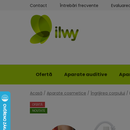
Treci
Contact
Întrebări frecvente
Evaluare
la
conținut
Ofertă
Aparate auditive
Apar
Acasă
/
Aparate cosmetice
/
Îngrijirea corpului
/
OFERTĂ
NOUTATE