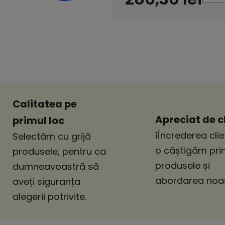
Evaluare preţ:
Calitatea pe
Apreciat de cl
primul loc
îÎncrederea clie
Selectăm cu grijă
o câștigăm pri
produsele, pentru ca
produsele și
dumneavoastră să
abordarea noas
aveți siguranța
alegerii potrivite.