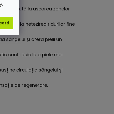
y.
erian, ajută la uscarea zonelor
acord
i, ajută la netezirea ridurilor fine
a sângelui și oferă pielii un
tic contribuie la o piele mai
usține circulația sângelui și
enzație de regenerare.