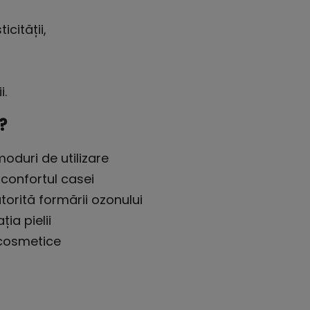
cității,
i.
?
moduri de utilizare
n confortul casei
torită formării ozonului
ia pielii
 cosmetice