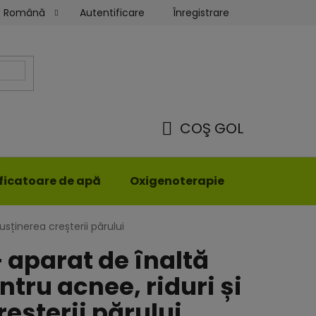
Autentificare
Înregistrare
Română
Termeni și condiții
Comanda mea
COŞ GOL
COŞ
DE
ificatoare de apă
Oxigenoterapie
Îmbrăcămi
CUMPĂRĂTURI
usținerea creșterii părului
– aparat de înaltă
tru acnee, riduri și
eșterii părului