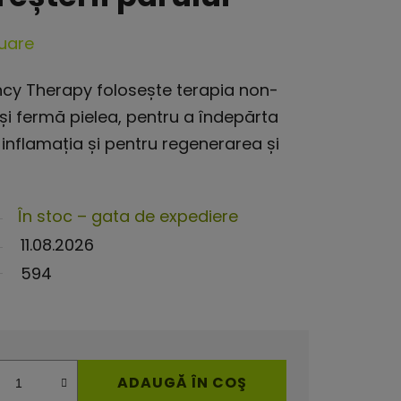
luare
ency Therapy folosește terapia non-
i și fermă pielea, pentru a îndepărta
inflamația și pentru regenerarea și
În stoc – gata de expediere
11.08.2026
594
ADAUGĂ ÎN COŞ