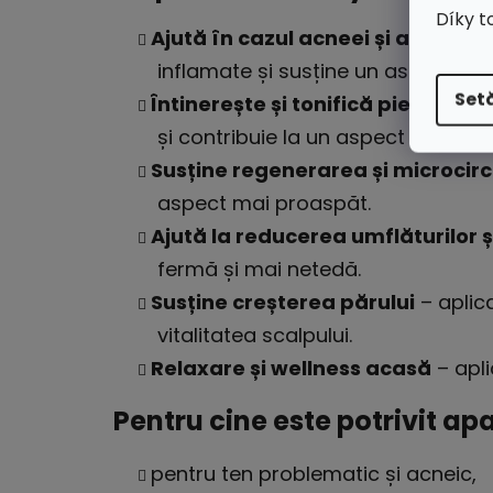
Díky t
Ajută în cazul acneei și al tenul
inflamate și susține un aspect mai c
Setă
Întinerește și tonifică pielea
– imp
și contribuie la un aspect uniform a
Susține regenerarea și microcirc
aspect mai proaspăt.
Ajută la reducerea umflăturilor ș
fermă și mai netedă.
Susține creșterea părului
– aplica
vitalitatea scalpului.
Relaxare și wellness acasă
– apli
Pentru cine este potrivit ap
pentru ten problematic și acneic,