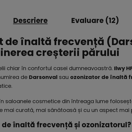
Descriere
Evaluare (12)
at de înaltă frecvență (Da
ținerea creșterii părului
ielii chiar în confortul casei dumneavoastră.
Ilwy H
enumirea de
Darsonval
sau
ozonizator de înaltă 
tice.
în saloanele cosmetice din întreaga lume folosește
ele mai curată, mai sănătoasă și cu un aspect mai
e înaltă frecvență și ozonizatorul?