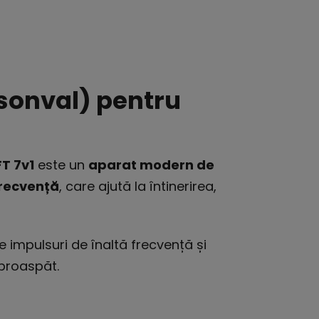
rsonval) pentru
FT 7v1
este un
aparat modern de
frecvență
, care ajută la întinerirea,
 impulsuri de înaltă frecvență și
 proaspăt.