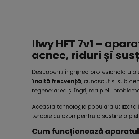
Ilwy HFT 7v1 – apar
acnee, riduri și sus
Descoperiți îngrijirea profesională a p
înaltă frecvență
, cunoscut și sub d
regenerarea și îngrijirea pielii problema
Această tehnologie populară utilizată 
terapie cu ozon pentru a susține o pi
Cum funcționează aparatul d