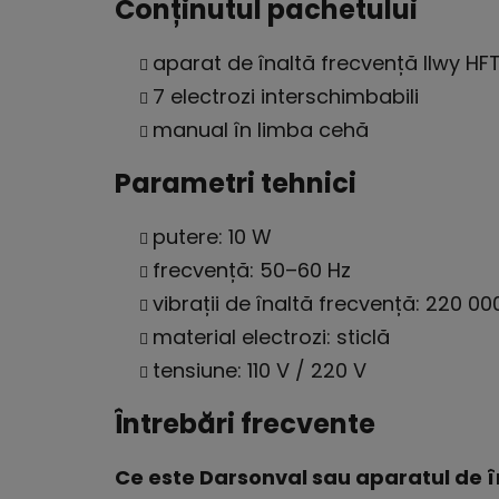
Conținutul pachetului
aparat de înaltă frecvență Ilwy HFT
7 electrozi interschimbabili
manual în limba cehă
Parametri tehnici
putere: 10 W
frecvență: 50–60 Hz
vibrații de înaltă frecvență: 220 000
material electrozi: sticlă
tensiune: 110 V / 220 V
Întrebări frecvente
Ce este Darsonval sau aparatul de î