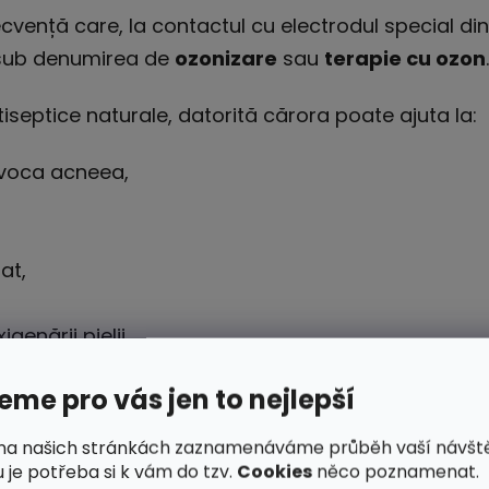
ecvență care, la contactul cu electrodul special din
 sub denumirea de
ozonizare
sau
terapie cu ozon
.
iseptice naturale, datorită cărora poate ajuta la:
ovoca acneea,
at,
genării pielii.
ară furnicătură și un miros proaspăt specific ozonul
me pro vás jen to nejlepší
na našich stránkách zaznamenáváme průběh vaší návšt
 je potřeba si k vám do tzv.
Cookies
něco poznamenat.