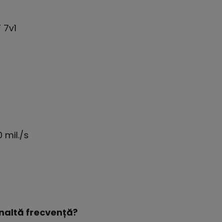
 7v1
 mil./s
naltă frecvență?