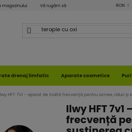
RON
a magazinului
Vă rugăm să ne scrieți
Blog ILWY
ate drenaj limfatic
Aparate cosmetice
Pur
Ilwy HFT 7v1 – aparat de înaltă frecvență pentru acnee, riduri și s
Ilwy HFT 7v1 
frecvență pen
susținerea cr