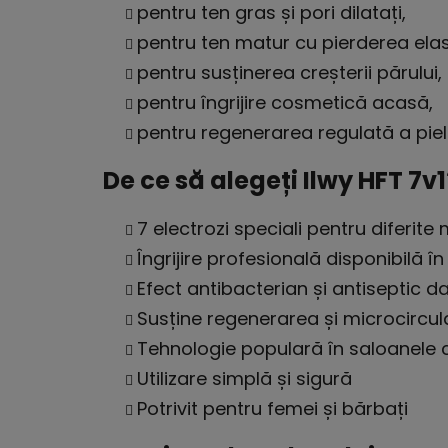
pentru ten gras și pori dilatați,
pentru ten matur cu pierderea elasti
pentru susținerea creșterii părului,
pentru îngrijire cosmetică acasă,
pentru regenerarea regulată a pieli
De ce să alegeți Ilwy HFT 7v1
7 electrozi speciali pentru diferite 
Îngrijire profesională disponibilă î
Efect antibacterian și antiseptic da
Susține regenerarea și microcirculaț
Tehnologie populară în saloanele
Utilizare simplă și sigură
Potrivit pentru femei și bărbați