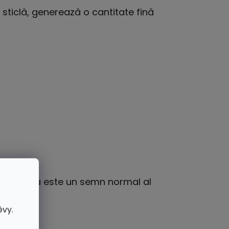
 sticlă, generează o cantitate fină
ui – acesta este un semn normal al
ěvy.