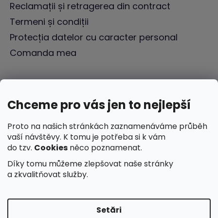
Reclamații și retragerea din contract
Termeni și condiții
Protecția datelor cu caracter personal
Comanda mea
Chceme pro vás jen to nejlepší
Proto na našich stránkách zaznamenáváme průběh
vaší návštěvy. K tomu je potřeba si k vám
do tzv.
Cookies
něco poznamenat.
Díky tomu můžeme zlepšovat naše stránky
a zkvalitňovat služby.
Setări