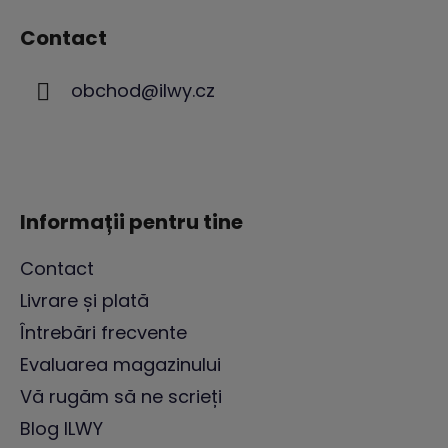
u
Contact
b
s
obchod
@
ilwy.cz
o
l
Informații pentru tine
Contact
Livrare și plată
Întrebări frecvente
Evaluarea magazinului
Vă rugăm să ne scrieți
Blog ILWY