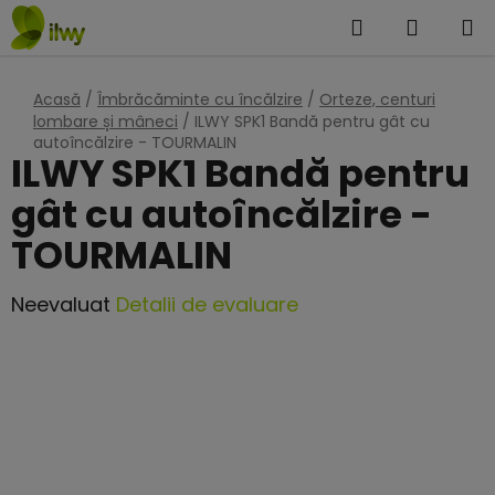
Treci
Căutare
COŞ
la
DE
conținut
Acasă
/
Îmbrăcăminte cu încălzire
/
Orteze, centuri
CUMPĂ
lombare și mâneci
/
ILWY SPK1 Bandă pentru gât cu
autoîncălzire - TOURMALIN
ILWY SPK1 Bandă pentru
gât cu autoîncălzire -
TOURMALIN
Evaluarea
Neevaluat
Detalii de evaluare
medie
a
produsului
este
0,0