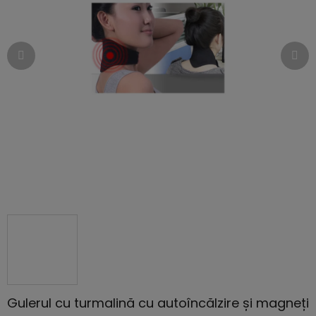
din
5
stele.
Gulerul cu turmalină cu autoîncălzire și magneți