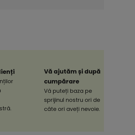
Vă ajutăm și după
ienți
cumpărare
nților
n
Vă puteți baza pe
sprijinul nostru ori de
tră.
câte ori aveți nevoie.