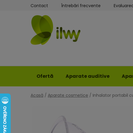
Treci
Contact
Întrebări frecvente
Evaluare
la
conținut
Ofertă
Aparate auditive
Apar
Acasă
/
Aparate cosmetice
/
Inhalator portabil 