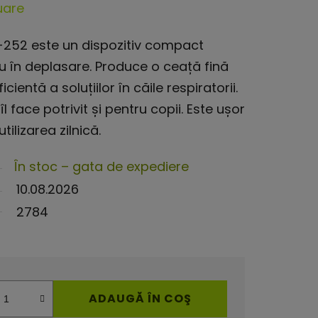
uare
M-252 este un dispozitiv compact
u în deplasare. Produce o ceață fină
ientă a soluțiilor în căile respiratorii.
l face potrivit și pentru copii. Este ușor
utilizarea zilnică.
În stoc – gata de expediere
10.08.2026
2784
ADAUGĂ ÎN COŞ