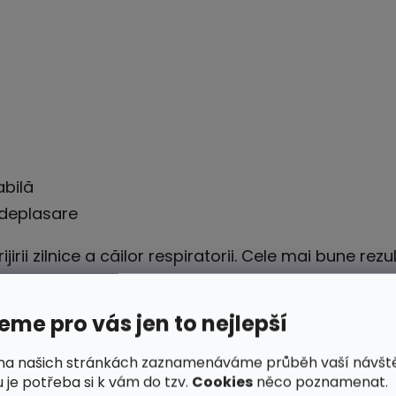
abilă
n deplasare
ijirii zilnice a căilor respiratorii. Cele mai bune rezu
me pro vás jen to nejlepší
na našich stránkách zaznamenáváme průběh vaší návšt
 je potřeba si k vám do tzv.
Cookies
něco poznamenat.