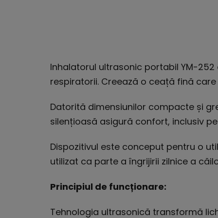
Inhalatorul ultrasonic portabil YM-252 es
respiratorii. Creează o ceață fină care 
Datorită dimensiunilor compacte și greu
silențioasă asigură confort, inclusiv pe
Dispozitivul este conceput pentru o utili
utilizat ca parte a îngrijirii zilnice a căil
Principiul de funcționare:
Tehnologia ultrasonică transformă lichi