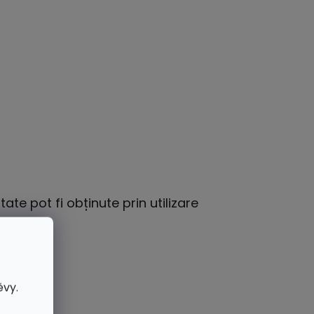
ltate pot fi obținute prin utilizare
ěvy.