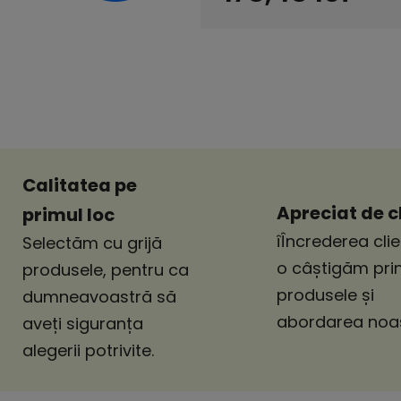
Evaluare preţ:
Calitatea pe
Apreciat de cl
primul loc
îÎncrederea clie
Selectăm cu grijă
o câștigăm pri
produsele, pentru ca
produsele și
dumneavoastră să
abordarea noas
aveți siguranța
alegerii potrivite.