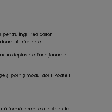
 pentru îngrijirea căilor
ioare și inferioare.
 sau în deplasare. Funcționarea
ie și porniți modul dorit. Poate fi
astă formă permite o distribuție