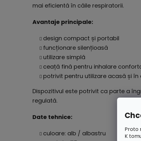
mai eficientă în căile respiratorii.
Avantaje principale:
design compact și portabil
funcționare silențioasă
utilizare simplă
ceață fină pentru inhalare confort
potrivit pentru utilizare acasă și î
Dispozitivul este potrivit ca parte a îngr
regulată.
Chce
Date tehnice:
Proto 
culoare: alb / albastru
K tomu