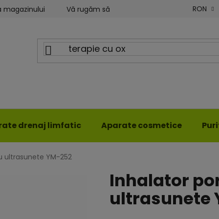
RON
a magazinului
Vă rugăm să ne scrieți
Blog ILWY
ate drenaj limfatic
Aparate cosmetice
Pur
cu ultrasunete YM-252
Inhalator po
ultrasunete