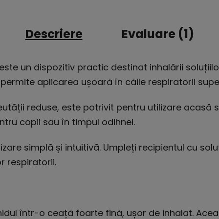
Descriere
Evaluare (1)
te un dispozitiv practic destinat inhalării soluțiilor
permite aplicarea ușoară în căile respiratorii super
tății reduse, este potrivit pentru utilizare acasă
ntru copii sau în timpul odihnei.
zare simplă și intuitivă. Umpleți recipientul cu soluț
or respiratorii.
dul într-o ceață foarte fină, ușor de inhalat. Ace