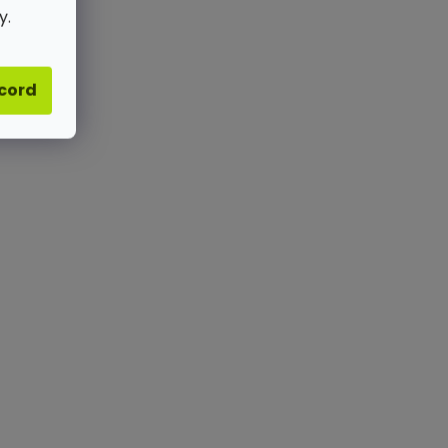
y.
acord