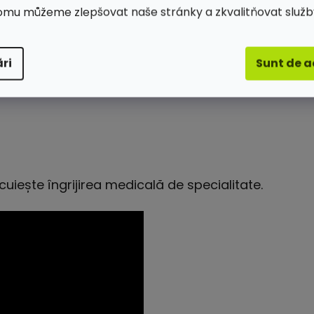
omu můžeme zlepšovat naše stránky a zkvalitňovat služb
ri
Sunt de 
%
cuiește îngrijirea medicală de specialitate.