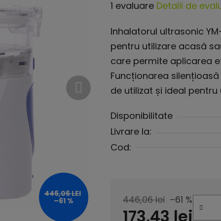
Evaluarea
1 evaluare
Detalii de eval
medie
Inhalatorul ultrasonic Y
a
pentru utilizare acasă sa
produsului
care permite aplicarea efic
este
Funcționarea silențioasă î
5,0
de utilizat și ideal pentru 
din
5
Disponibilitate
stele.
Livrare la:
Cod:
446,06 LEI
446,06 lei
–61 %
–61 %
173,43 lei