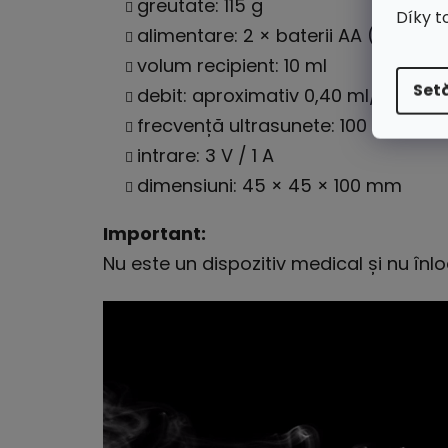
greutate: 115 g
Díky t
alimentare: 2 × baterii AA (incluse)
volum recipient: 10 ml
Setă
debit: aproximativ 0,40 ml/min
frecvență ultrasunete: 100 kHz ± 10
intrare: 3 V / 1 A
dimensiuni: 45 × 45 × 100 mm
Important:
Nu este un dispozitiv medical și nu înlo