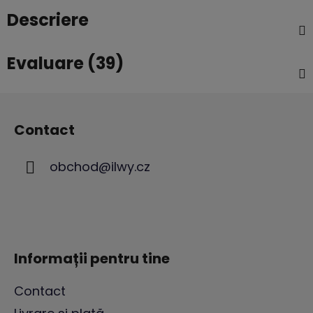
Descriere
Evaluare (39)
S
u
Contact
b
s
obchod
@
ilwy.cz
o
l
Informații pentru tine
Contact