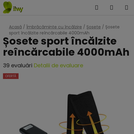
Treci
Căutare
COŞ
la
DE
conținut
Acasă
/
Îmbrăcăminte cu încălzire
/
Șosete
/
Șosete
CUMPĂ
sport încălzite reîncărcabile 4000mAh
Șosete sport încălzite
reîncărcabile 4000mAh
Evaluarea
39 evaluări
Detalii de evaluare
medie
OFERTĂ
a
produsului
este
4,2
din
5