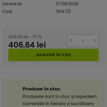
Livrare la:
07.08.2026
Cod:
5047/L
493,39 lei
–17 %
406,64 lei
Evaluare preţ:
ADAUGĂ ÎN COŞ
Produse în stoc
Produsele sunt în stoc și expediem
comenzile în fiecare zi lucrătoare.