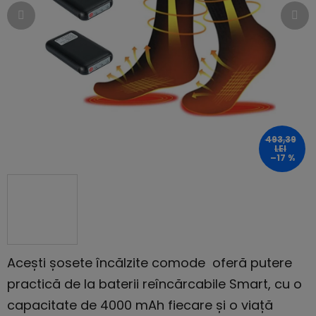
stele.
493,39
LEI
–17 %
Acești
șosete încălzite
comode oferă putere
practică de la baterii reîncărcabile Smart, cu o
capacitate de 4000 mAh fiecare și o viață