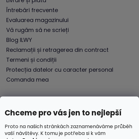
Livrare și plată
Întrebări frecvente
Evaluarea magazinului
Vă rugăm să ne scrieți
Blog ILWY
Reclamații și retragerea din contract
Termeni și condiții
Protecția datelor cu caracter personal
Comanda mea
Chceme pro vás jen to nejlepší
Proto na našich stránkách zaznamenáváme průběh
vaší návštěvy. K tomu je potřeba si k vám