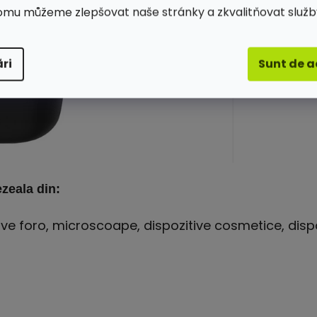
omu můžeme zlepšovat naše stránky a zkvalitňovat služb
ri
Sunt de 
ezeala din:
itive foro, microscoape, dispozitive cosmetice, disp