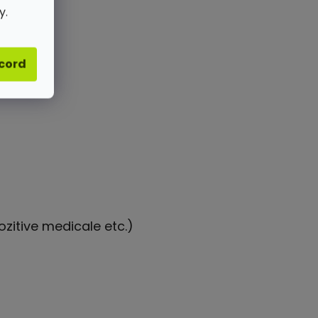
y.
acord
ozitive medicale etc.)