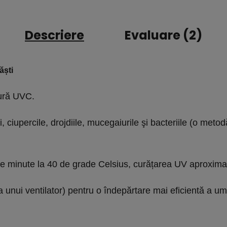
Descriere
Evaluare (2)
ăști
tură UVC.
i, ciupercile, drojdiile, mucegaiurile şi bacteriile (o meto
 minute la 40 de grade Celsius, curățarea UV aproximativ
 unui ventilator) pentru o îndepărtare mai eficientă a umid