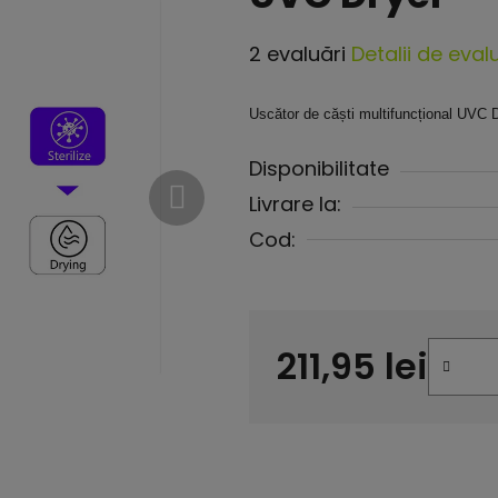
Evaluarea
2 evaluări
Detalii de eval
medie
a
Uscător de căști multifuncțional UVC Dr
produsului
Disponibilitate
este
Livrare la:
4,5
Cod:
din
5
stele.
211,95 lei
Evaluare preţ: