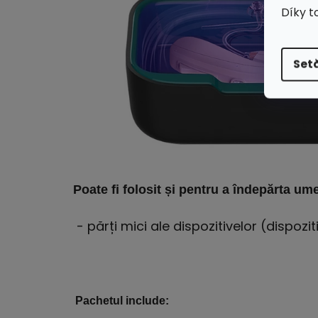
Díky t
Setă
Poate fi folosit și pentru a îndepărta um
- părți mici ale dispozitivelor (dispoz
Pachetul include: