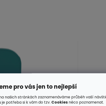
me pro vás jen to nejlepší
na našich stránkách zaznamenáváme průběh vaší návšt
 je potřeba si k vám do tzv.
Cookies
něco poznamenat.