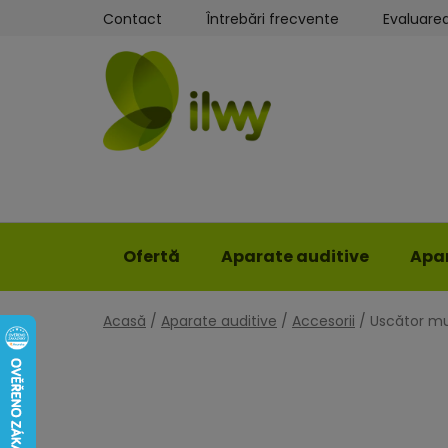
Treci
Contact
Întrebări frecvente
Evaluare
la
conținut
Ofertă
Aparate auditive
Apar
Acasă
/
Aparate auditive
/
Accesorii
/
Uscător mul