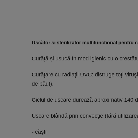
Uscător și sterilizator multifuncțional pentru c
Curăță și usucă în mod igienic cu o crestă
Curăţare cu radiaţii UVC: distruge toţi viruşi
de băut).
Ciclul de uscare durează aproximativ 140 de
Uscare blândă prin convecție (fără utilizarea
- căști