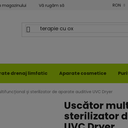
RON
a magazinului
Vă rugăm să ne scrieți
Blog ILWY
ate drenaj limfatic
Aparate cosmetice
Pur
tifuncțional și sterilizator de aparate auditive UVC Dryer
Uscător mult
sterilizator 
UVC Dryer