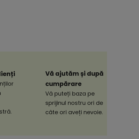
Vă ajutăm și după
ienți
cumpărare
nților
n
Vă puteți baza pe
sprijinul nostru ori de
tră.
câte ori aveți nevoie.