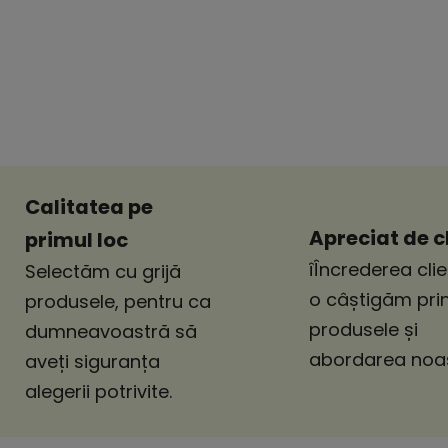
Calitatea pe
Apreciat de cl
primul loc
îÎncrederea clie
Selectăm cu grijă
o câștigăm pri
produsele, pentru ca
produsele și
dumneavoastră să
abordarea noas
aveți siguranța
alegerii potrivite.