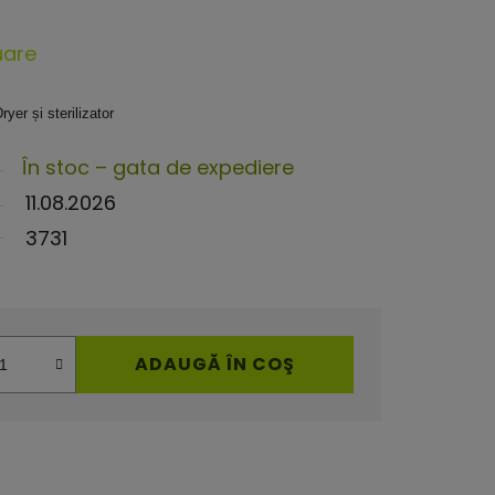
uare
yer și sterilizator
În stoc – gata de expediere
11.08.2026
3731
ADAUGĂ ÎN COŞ