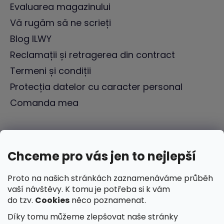
Evaluarea magazinului
Vă rugăm să ne scrieți
Blog ILWY
Reclamații și retragerea din contract
Termeni și condiții
Protecția datelor cu caracter personal
Comanda mea
Chceme pro vás jen to nejlepší
Proto na našich stránkách zaznamenáváme průběh
vaší návštěvy. K tomu je potřeba si k vám
do tzv.
Cookies
něco poznamenat.
Díky tomu můžeme zlepšovat naše stránky