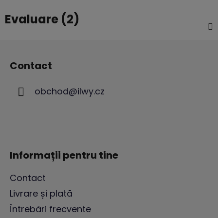
Evaluare (2)
S
u
Contact
b
s
obchod
@
ilwy.cz
o
l
Informații pentru tine
Contact
Livrare și plată
Întrebări frecvente