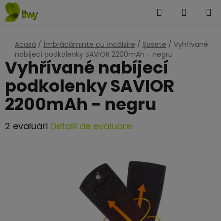
Treci
Căutare
COŞ
la
DE
conținut
Acasă
/
Îmbrăcăminte cu încălzire
/
Șosete
/
Vyhřívané
CUMPĂ
nabíjecí podkolenky SAVIOR 2200mAh - negru
Vyhřívané nabíjecí
podkolenky SAVIOR
2200mAh - negru
Evaluarea
2 evaluări
Detalii de evaluare
medie
a
produsului
este
5,0
din