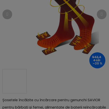
5
stele.
542,4
4 LEI
–20 %
Șosetele încălzite cu încărcare pentru genunchi SAVIOR
pentru bărbați și femei, alimentate de baterii reîncărcabile