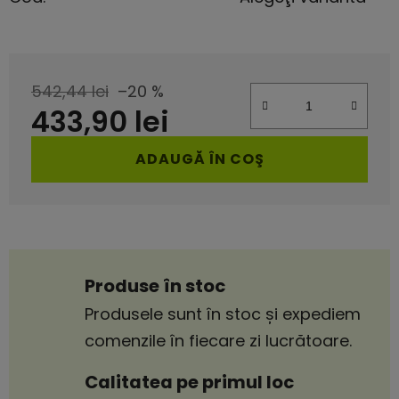
542,44 lei
–20 %
433,90 lei
Evaluare preţ:
ADAUGĂ ÎN COŞ
Produse în stoc
Produsele sunt în stoc și expediem
comenzile în fiecare zi lucrătoare.
Calitatea pe primul loc