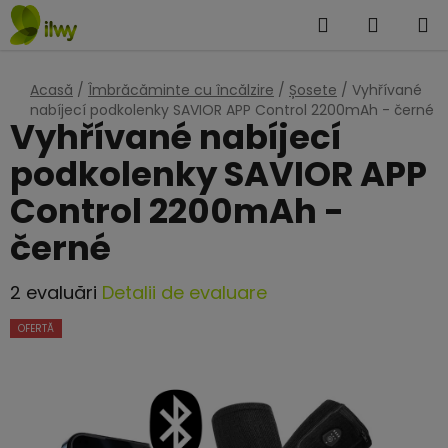
Treci
Căutare
COŞ
la
DE
conținut
Acasă
/
Îmbrăcăminte cu încălzire
/
Șosete
/
Vyhřívané
CUMPĂ
nabíjecí podkolenky SAVIOR APP Control 2200mAh - černé
Vyhřívané nabíjecí
podkolenky SAVIOR APP
Control 2200mAh -
černé
Evaluarea
2 evaluări
Detalii de evaluare
medie
OFERTĂ
a
produsului
este
5,0