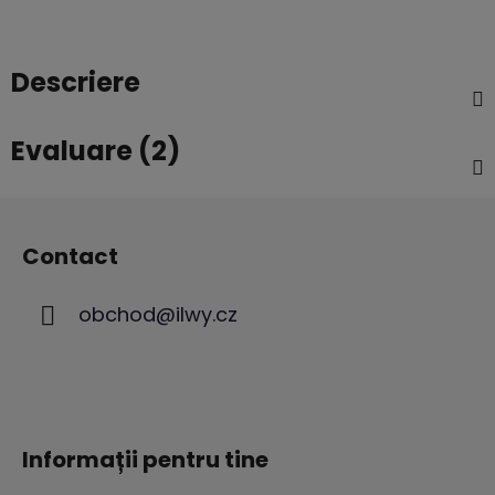
Descriere
Evaluare (2)
S
u
Contact
b
s
obchod
@
ilwy.cz
o
l
Informații pentru tine