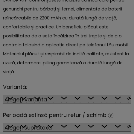
SAVIOR APP Control șosete încălzite cu încărcare pentru
genunchi pentru bărbați și femei, alimentate de baterii
reîncărcabile de 2200 mAh cu durată lungă de viață,
confortabile și practice. Un beneficiu plăcut este
posibilitatea de a seta încălzirea în trei trepte și de a o
controla folosind o aplicație direct pe telefonul tău mobil.
Materialul plăcut și respirabil de înaltă calitate, rezistent la
uzură, deformare, pilling garantează o durată lungă de
viață.
Variantă:
Perioadă extinsă pentru retur / schimb
?