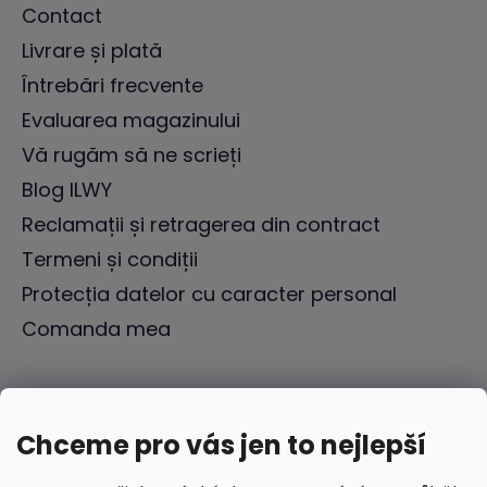
Contact
Livrare și plată
Întrebări frecvente
Evaluarea magazinului
Vă rugăm să ne scrieți
Blog ILWY
Reclamații și retragerea din contract
Termeni și condiții
Protecția datelor cu caracter personal
Comanda mea
Chceme pro vás jen to nejlepší