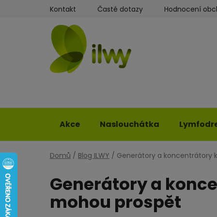
Přejít
Kontakt
Časté dotazy
Hodnocení ob
na
obsah
Akce
Naslouchátka
Lymfodr
Domů
/
Blog ILWY
/
Generátory a koncentrátory k
Generátory a koncen
mohou prospět