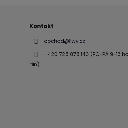
Z
á
Kontakt
p
a
obchod
@
ilwy.cz
t
í
+420 725 078 143 (PO-PÁ 9-16 h
din)