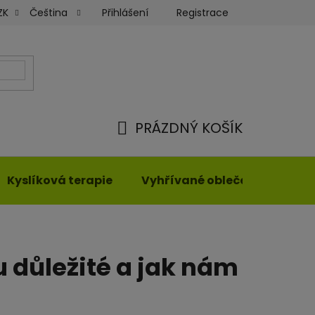
Přihlášení
Registrace
ZK
Čeština
ky
Moje objednávka
PRÁZDNÝ KOŠÍK
NÁKUPNÍ
KOŠÍK
Kyslíková terapie
Vyhřívané oblečení
u důležité a jak nám