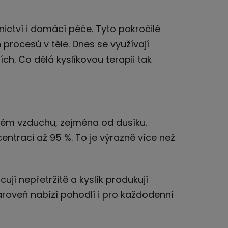
ictví i domácí péče. Tyto pokročilé
 procesů v těle. Dnes se využívají
ch. Co dělá kyslíkovou terapii tak
ckém vzduchu, zejména od dusíku.
centraci až 95 %. To je výrazně více než
ují nepřetržitě a kyslík produkují
zároveň nabízí pohodlí i pro každodenní