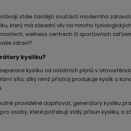
stávají stále častější součástí moderního zdravotn
slíku, který má zásadní vliv na mnoho fyziologických
ostech, wellness centrech či sportovních zařízení
 vaše zdraví?
rátory kyslíku?
u separace kyslíku od ostatních plynů v atmosféri
ární síta, díky nimž přístroj produkuje kyslík o kon
.
 nutné pravidelně doplňovat, generátory kyslíku prac
pro osoby, které potřebují stálý přísun kyslíku, a 