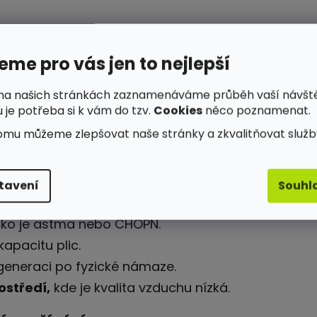
e bojovat s infekcemi a záněty, což podporuje ce
me pro vás jen to nejlepší
na našich stránkách zaznamenáváme průběh vaší návšt
 terapie využívána ke zvýšení energie, snížení stresu
 je potřeba si k vám do tzv.
Cookies
něco poznamenat.
u a lepšímu zásobení těla živinami.
omu můžeme zlepšovat naše stránky a zkvalitňovat služb
ít?
tavení
Souhl
jsou vhodné pro široké spektrum uživatelů:
ko je astma nebo CHOPN.
apacitu plic.
regeneraci po fyzické námaze.
ostředí,
kde je kvalita vzduchu nízká.