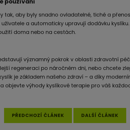
é používání
ny tak, aby byly snadno ovladatelné, tiché a pře
y uživatele a automaticky upravují dodávku kyslíku
oužití doma nebo na cestách.
edstavují významný pokrok v oblasti zdravotní péče
hlejší regeneraci po náročném dni, nebo chcete zl
 kyslík je základem našeho zdraví – a díky mode
 a objevte výhody kyslíkové terapie pro váš každod
PŘEDCHOZÍ ČLÁNEK
DALŠÍ ČLÁNEK