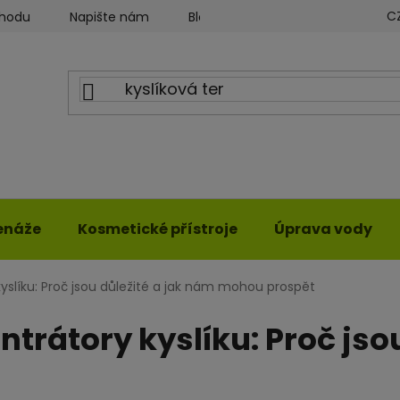
C
chodu
Napište nám
Blog ILWY
Obchodní podmín
enáže
Kosmetické přístroje
Úprava vody
yslíku: Proč jsou důležité a jak nám mohou prospět
trátory kyslíku: Proč jso