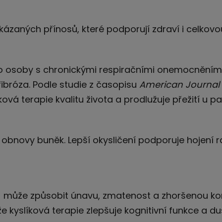
kázaných přínosů, které podporují zdraví i celkov
pro osoby s chronickými respiračními onemocněními
fibróza. Podle studie z časopisu
American Journal o
ková terapie kvalitu života a prodlužuje přežití u p
u obnovy buněk. Lepší okysličení podporuje hojení r
i) může způsobit únavu, zmatenost a zhoršenou ko
že kyslíková terapie zlepšuje kognitivní funkce a d