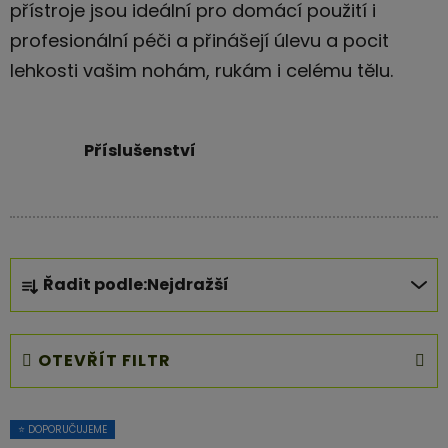
přístroje jsou ideální pro domácí použití i
profesionální péči a přinášejí úlevu a pocit
lehkosti vašim nohám, rukám i celému tělu.
Příslušenství
Ř
Řadit podle:
Nejdražší
a
z
e
OTEVŘÍT FILTR
n
í
V
p
⭐ DOPORUČUJEME
ý