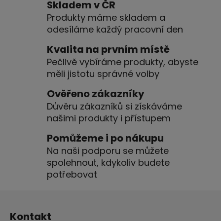
l
Skladem v ČR
á
Produkty máme skladem a
d
odesíláme každý pracovní den
a
c
Kvalita na prvním místě
í
Pečlivě vybíráme produkty, abyste
p
měli jistotu správné volby
r
v
Ověřeno zákazníky
k
Důvěru zákazníků si získáváme
y
našimi produkty i přístupem
v
ý
Pomůžeme i po nákupu
p
Na naši podporu se můžete
i
spolehnout, kdykoliv budete
s
u
potřebovat
Z
á
Kontakt