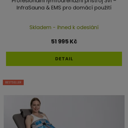
Profesionální lymfodrenážní přístroj 3v1 –
InfraSauna & EMS pro domácí použití
Průměrné
Skladem - ihned k odeslání
hodnocení
produktu
51 995 Kč
je
4,7
DETAIL
z
5
hvězdiček.
BESTSELLER