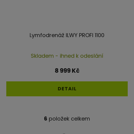
Lymfodrenáž ILWY PROFI 1100
Průměrné
Skladem - ihned k odeslání
hodnocení
produktu
8 999 Kč
je
4,4
DETAIL
z
5
hvězdiček.
6
položek celkem
O
v