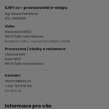
p
a
ILWY.cz – provozovatel e-shopu
t
Ing. Nikola Petrášová
í
IČO: 06052011
Sídlo:
Sázavská 2431/2
591 01 Žďár nad Sázavou
Evidenční sídlo – neslouží pro příjem zásilek.
Provozovna / zásilky a reklamace:
Obchod ILWY
Dolní 165/1
591 01 Žďár nad Sázavou
Kontakt:
obchod@ilwy.cz
+420 725 078 143
PO–PÁ 9–16
Informace pro vás