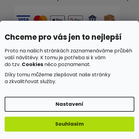
Chceme pro vás jen to nejlepší
Proto na našich stránkách zaznamenáváme průběh
✓
Spolehlivé doručení a snadné vyzvednutí
vaší návštěvy. K tomu je potřeba si k vám
do tzv.
Cookies
něco poznamenat.
Díky tomu můžeme zlepšovat naše stránky
a zkvalitňovat služby.
✓
Nakupujete v e-shopu ověřeném zákazníky
Nastavení
×
Souhlasím
Potřebujete pomoci?