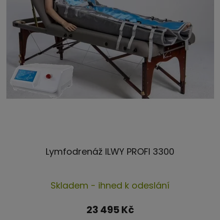
Lymfodrenáž ILWY PROFI 3300
Průměrné
Skladem - ihned k odeslání
hodnocení
produktu
23 495 Kč