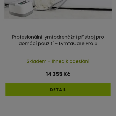
Profesionální lymfodrenážní přístroj pro
domácí použití – LymfaCare Pro 6
Průměrné
Skladem - ihned k odeslání
hodnocení
produktu
14 355 Kč
je
5,0
DETAIL
z
5
hvězdiček.