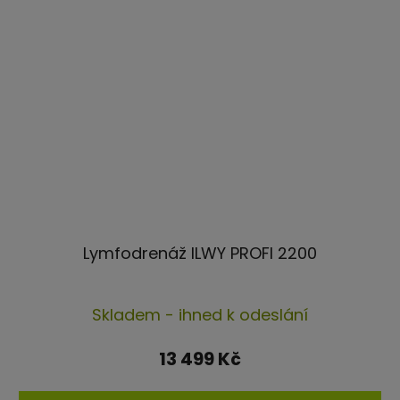
Lymfodrenáž ILWY PROFI 2200
Průměrné
Skladem - ihned k odeslání
hodnocení
produktu
13 499 Kč
je