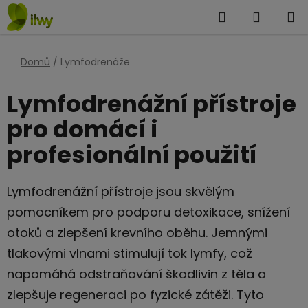
Přejít
Hledat
NÁKUP
na
KOŠÍK
obsah
Domů
/
Lymfodrenáže
Lymfodrenážní přístroje
pro domácí i
profesionální použití
Lymfodrenážní přístroje jsou skvělým
pomocníkem pro podporu detoxikace, snížení
otoků a zlepšení krevního oběhu. Jemnými
tlakovými vlnami stimulují tok lymfy, což
napomáhá odstraňování škodlivin z těla a
zlepšuje regeneraci po fyzické zátěži. Tyto