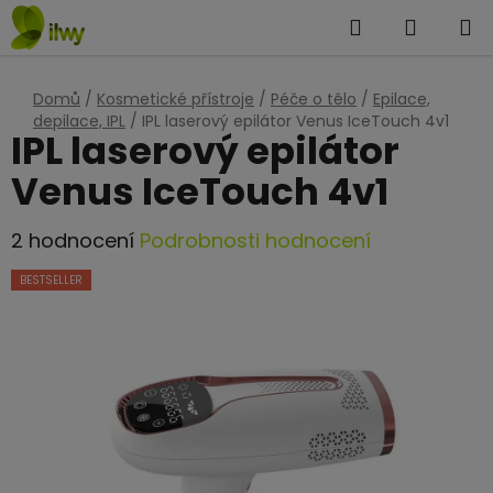
Přejít
Hledat
NÁKUP
na
KOŠÍK
obsah
Domů
/
Kosmetické přístroje
/
Péče o tělo
/
Epilace,
depilace, IPL
/
IPL laserový epilátor Venus IceTouch 4v1
IPL laserový epilátor
Venus IceTouch 4v1
Průměrné
2 hodnocení
Podrobnosti hodnocení
hodnocení
BESTSELLER
produktu
je
5,0
z
5
hvězdiček.