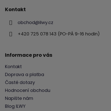
á
Kontakt
p
a
obchod
@
ilwy.cz
t
í
+420 725 078 143 (PO-PÁ 9-16 hodin)
Informace pro vás
Kontakt
Doprava a platba
Časté dotazy
Hodnocení obchodu
Napište nám
Blog ILWY