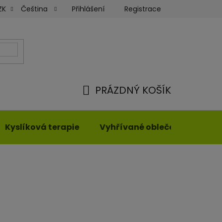
Přihlášení
Registrace
ZK
Čeština
ky
Moje objednávka
PRÁZDNÝ KOŠÍK
NÁKUPNÍ
KOŠÍK
Kyslíková terapie
Vyhřívané oblečení