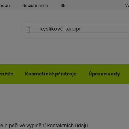
C
chodu
Napište nám
Blog ILWY
Obchodní podmín
enáže
Kosmetické přístroje
Úprava vody
 o pečlivé vyplnění kontaktních údajů.