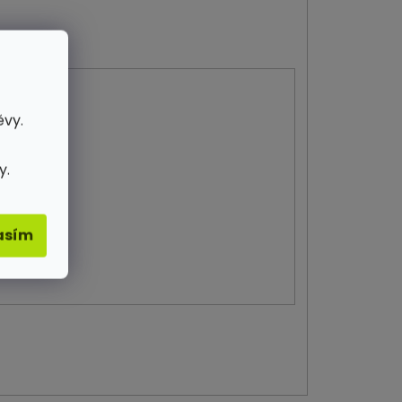
ěvy.
y.
asím