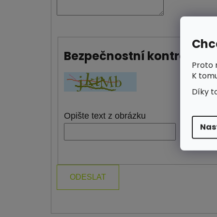
Chce
Bezpečnostní kontrola
Proto 
K tomu
Díky t
Opište text z obrázku
Nas
ODESLAT