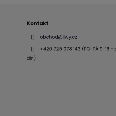
Z
á
Kontakt
p
a
obchod
@
ilwy.cz
t
í
+420 725 078 143 (PO-PÁ 9-16 h
din)