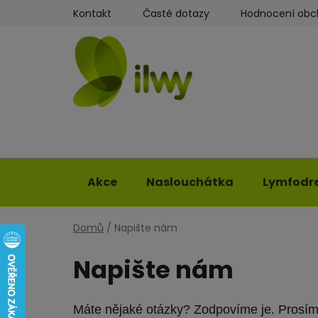
Přejít
Kontakt
Časté dotazy
Hodnocení ob
na
obsah
Akce
Naslouchátka
Lymfodr
Domů
/
Napište nám
Napište nám
Máte nějaké otázky? Zodpovíme je. Prosíme