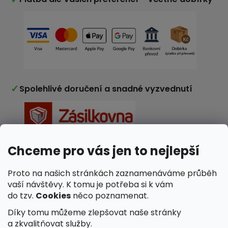
✓
Spolehlivé doručení a snadné vyzvednutí
Chceme pro vás jen to nejlepší
✓
Nakupujete v e-shopu ověřeném zákazníky
Proto na našich stránkách zaznamenáváme průběh
vaší návštěvy. K tomu je potřeba si k vám
do tzv.
Cookies
něco poznamenat.
Díky tomu můžeme zlepšovat naše stránky
a zkvalitňovat služby.