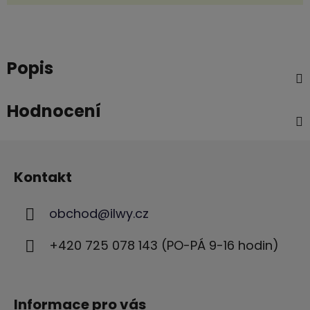
Popis
Hodnocení
Z
á
Kontakt
p
a
obchod
@
ilwy.cz
t
í
+420 725 078 143 (PO-PÁ 9-16 hodin)
Informace pro vás