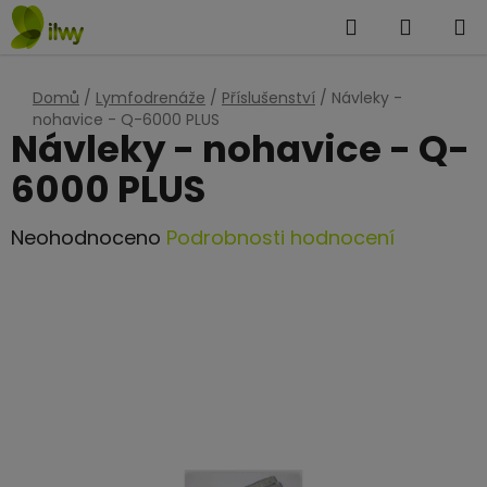
Přejít
Hledat
NÁKUP
na
KOŠÍK
obsah
Domů
/
Lymfodrenáže
/
Příslušenství
/
Návleky -
nohavice - Q-6000 PLUS
Návleky - nohavice - Q-
6000 PLUS
Průměrné
Neohodnoceno
Podrobnosti hodnocení
hodnocení
produktu
je
0,0
z
5
hvězdiček.