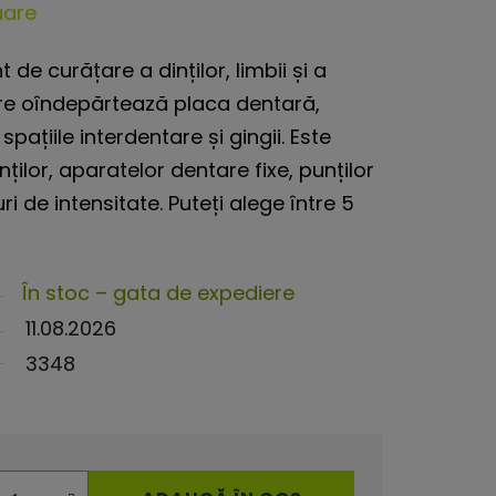
uare
 de curățare a dinților, limbii și a
re o
îndepărtează placa dentară,
spațiile interdentare și gingii. Este
ților, aparatelor dentare fixe, punților
ri de intensitate. Puteți alege între 5
În stoc – gata de expediere
11.08.2026
3348