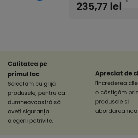
235,77 lei
Evaluare preţ:
Calitatea pe
Apreciat de cl
primul loc
îÎncrederea clie
Selectăm cu grijă
o câștigăm pri
produsele, pentru ca
produsele și
dumneavoastră să
abordarea noas
aveți siguranța
alegerii potrivite.