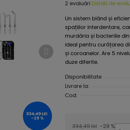
Evaluarea
2 evaluări
Detalii de eval
medie
Un sistem blând și eficient
a
spațiilor interdentare, ca
produsului
murdăria și bacteriile din 
este
ideal pentru curățarea din
5,0
și coroanelor. Are 5 nivelu
din
duze diferite.
5
stele.
Disponibilitate
Livrare la:
Cod:
334,49 LEI
–29 %
334,49 lei
–29 %