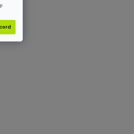
y.
acord