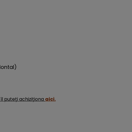
dontal)
îl puteți achiziționa
aici.