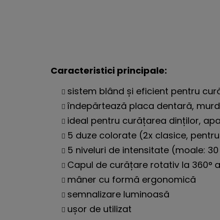
Caracteristici principale:
sistem blând și eficient pentru curăț
îndepărtează placa dentară, murdăr
ideal pentru curățarea dinților, apa
5 duze colorate (2x clasice, pentru
5 niveluri de intensitate (moale: 30 P
Capul de curățare rotativ la 360° 
mâner cu formă ergonomică
semnalizare luminoasă
ușor de utilizat