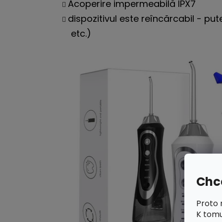
Acoperire impermeabilă IPX7
dispozitivul este reîncărcabil - pu
etc.)
Chce
Proto 
K tomu