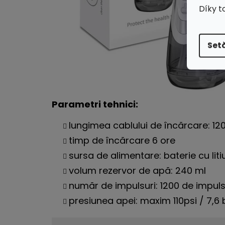
Díky t
Setă
Parametri tehnici:
lungimea cablului de încărcare: 12
timp de încărcare 6 ore
sursa de alimentare: baterie cu liti
volum rezervor de apă: 240 ml
număr de impulsuri: 1200 de impul
presiunea apei: maxim 110psi / 7,6 