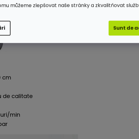
omu můžeme zlepšovat naše stránky a zkvalitňovat služb
ri
Sunt de 
0 cm
u de calitate
suri/min
bar