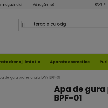
RON
a magazinului
Vă rugăm să ne scrieți
Blog ILWY
ate drenaj limfatic
Aparate cosmetice
Pur
pa de gura profesionala ILWY BPF-01
Apa de gura 
BPF-01