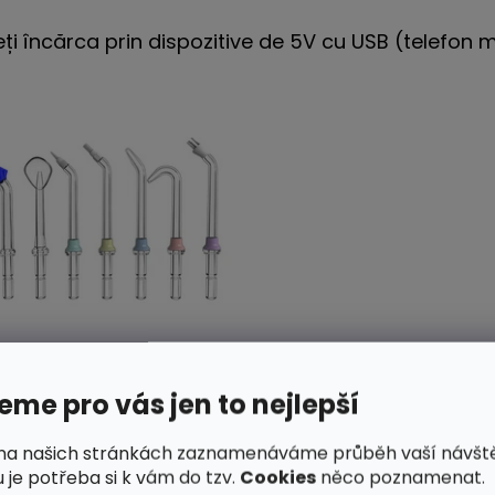
teți încărca prin dispozitive de 5V cu USB (telefon
me pro vás jen to nejlepší
na našich stránkách zaznamenáváme průběh vaší návšt
 je potřeba si k vám do tzv.
Cookies
něco poznamenat.