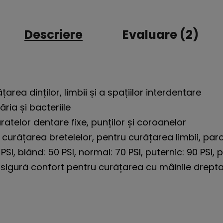
Descriere
Evaluare (2)
area dinților, limbii și a spațiilor interdentare
ia și bacteriile
ratelor dentare fixe, punților și coroanelor
 curățarea bretelelor, pentru curățarea limbii, par
SI, blând: 50 PSI, normal: 70 PSI, puternic: 90 PSI, pu
asigură confort pentru curățarea cu mâinile drepta