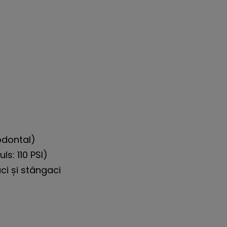
odontal)
ls: 110 PSI)
ci și stângaci