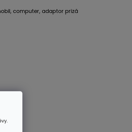
 mobil, computer, adaptor priză
ěvy.