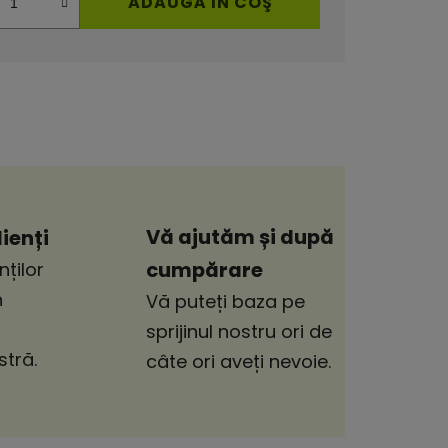
ADAUGĂ ÎN COŞ
Vă ajutăm și după
ienți
cumpărare
nților
n
Vă puteți baza pe
sprijinul nostru ori de
tră.
câte ori aveți nevoie.