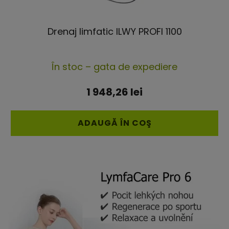
Drenaj limfatic ILWY PROFI 1100
Evaluarea
În stoc – gata de expediere
medie
a
1 948,26 lei
produsului
este
ADAUGĂ ÎN COŞ
4,4
din
5
stele.