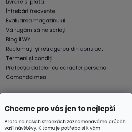
Livrare și plată
Întrebări frecvente
Evaluarea magazinului
Vă rugăm să ne scrieți
Blog ILWY
Reclamații și retragerea din contract
Termeni și condiții
Protecția datelor cu caracter personal
Comanda mea
Chceme pro vás jen to nejlepší
Proto na našich stránkách zaznamenáváme průběh
vaší návštěvy. K tomu je potřeba si k vám