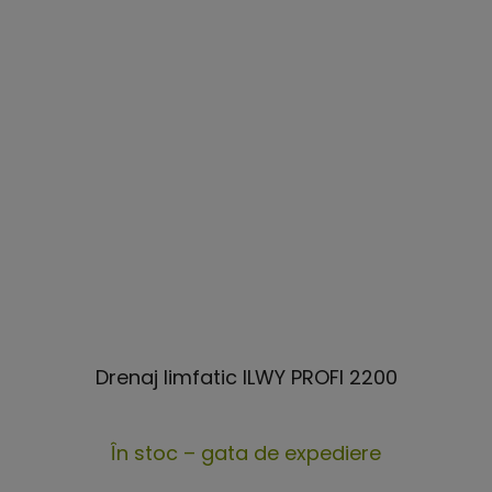
Drenaj limfatic ILWY PROFI 2200
Evaluarea
În stoc – gata de expediere
medie