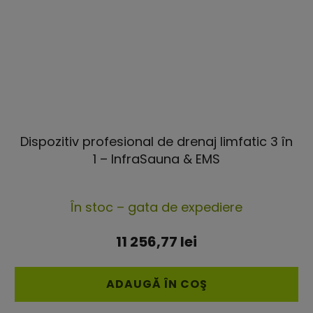
Dispozitiv profesional de drenaj limfatic 3 în
1 – InfraSauna & EMS
Evaluarea
În stoc – gata de expediere
medie
a
11 256,77 lei
produsului
este
ADAUGĂ ÎN COŞ
4,7