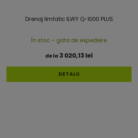
Drenaj limfatic ILWY Q-1000 PLUS
Evaluarea
În stoc – gata de expediere
medie
a
3 020,13 lei
de la
produsului
este
DETALII
4,7
din
5
stele.