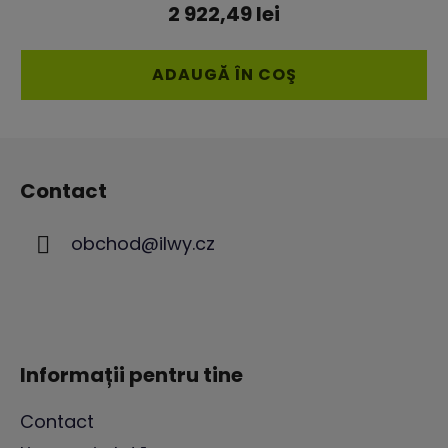
a
2 922,49 lei
produsului
este
ADAUGĂ ÎN COŞ
4,5
din
S
5
u
stele.
Contact
b
s
obchod
@
ilwy.cz
o
l
Informații pentru tine
Contact