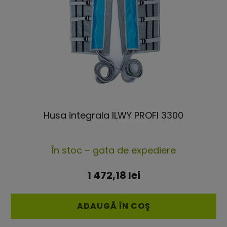
Husa integrala ILWY PROFI 3300
Evaluarea
În stoc – gata de expediere
medie
a
1 472,18 lei
produsului
este
ADAUGĂ ÎN COŞ
5,0