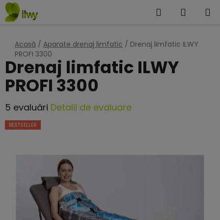
Treci
Căutare
COŞ
la
DE
conținut
Acasă
/
Aparate drenaj limfatic
/
Drenaj limfatic ILWY
CUMPĂ
PROFI 3300
Drenaj limfatic ILWY
PROFI 3300
Evaluarea
5 evaluări
Detalii de evaluare
medie
BESTSELLER
a
produsului
este
4,8
din
5