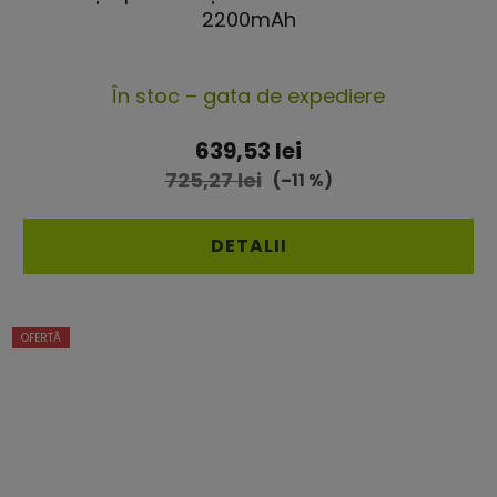
2200mAh
Evaluarea
În stoc – gata de expediere
medie
a
639,53 lei
produsului
725,27 lei
(–11 %)
este
4,2
DETALII
din
5
OFERTĂ
stele.