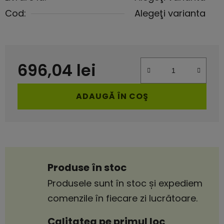
Cod:
Alegeţi varianta
696,04 lei
Evaluare preţ:
ADAUGĂ ÎN COŞ
Produse în stoc
Produsele sunt în stoc și expediem
comenzile în fiecare zi lucrătoare.
Calitatea pe primul loc