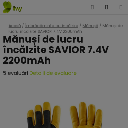
Treci
Căutare
COŞ
la
DE
conținut
Acasă
/
Îmbrăcăminte cu încălzire
/
Mănușă
/
Mănuși de
CUMPĂ
lucru încălzite SAVIOR 7.4V 2200mAh
Mănuși de lucru
încălzite SAVIOR 7.4V
2200mAh
Evaluarea
5 evaluări
Detalii de evaluare
medie
a
produsului
este
4,6
din