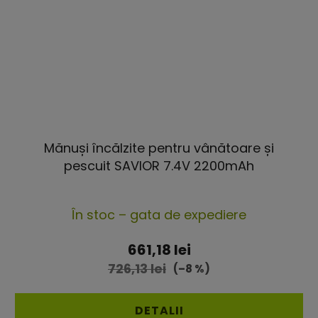
Mănuși încălzite pentru vânătoare și
pescuit SAVIOR 7.4V 2200mAh
Evaluarea
În stoc – gata de expediere
medie
a
661,18 lei
produsului
726,13 lei
(–8 %)
este
5,0
DETALII