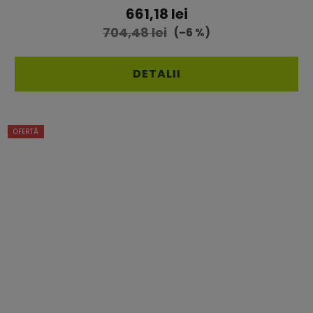
a
661,18 lei
produsului
704,48 lei
(–6 %)
este
4,8
DETALII
din
5
OFERTĂ
stele.