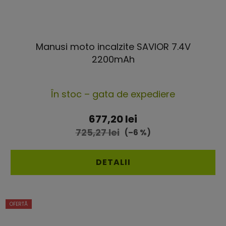
Manusi moto incalzite SAVIOR 7.4V
2200mAh
Evaluarea
În stoc – gata de expediere
medie
a
677,20 lei
produsului
725,27 lei
(–6 %)
este
5,0
DETALII
din
5
OFERTĂ
stele.