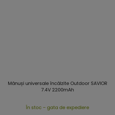
Mănuși universale încălzite Outdoor SAVIOR
7.4V 2200mAh
Evaluarea
În stoc – gata de expediere
medie