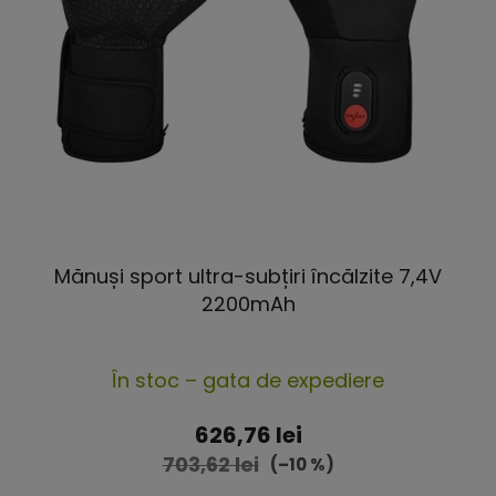
Mănuși sport ultra-subțiri încălzite 7,4V
2200mAh
Evaluarea
În stoc – gata de expediere
medie
a
626,76 lei
produsului
703,62 lei
(–10 %)
este