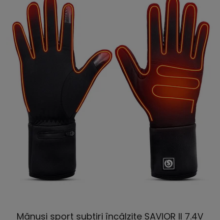
Mănuși sport subțiri încălzite SAVIOR II 7.4V