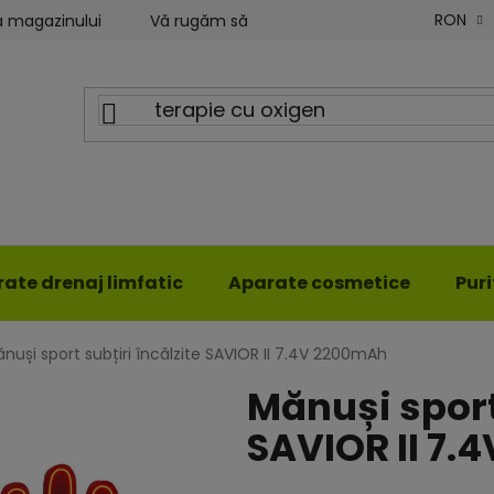
RON
a magazinului
Vă rugăm să ne scrieți
Blog ILWY
ate drenaj limfatic
Aparate cosmetice
Pur
nuși sport subțiri încălzite SAVIOR II 7.4V 2200mAh
Mănuși sport 
SAVIOR II 7