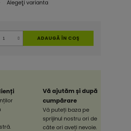
Alegeţi varianta
ADAUGĂ ÎN COŞ
Vă ajutăm și după
ienți
cumpărare
nților
n
Vă puteți baza pe
sprijinul nostru ori de
tră.
câte ori aveți nevoie.