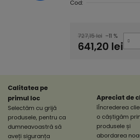
Cod:
727,15 lei
–11 %
641,20 lei
Evaluare preţ:
Calitatea pe
Apreciat de cl
primul loc
îÎncrederea clie
Selectăm cu grijă
o câștigăm pri
produsele, pentru ca
produsele și
dumneavoastră să
abordarea noas
aveți siguranța