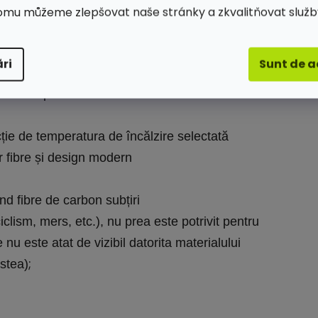
omu můžeme zlepšovat naše stránky a zkvalitňovat služb
ite:
ri
Sunt de 
u o capacitate de 2200mAh (fiecare baterie)
la smartphone-urile
cție de temperatura de încălzire selectată
er fibre și design modern
nd fibre de carbon subțiri
iclism, mers, etc.), nu prea este potrivit pentru
 nu este atat de vizibil datorita materialului
;
stea)