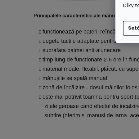
Díky t
Principalele caracteristici ale mănușilor încălz
Setă
funcționează pe baterii reîncărcabile c
degete tactile adaptate pentru a contro
suprafața palmei anti-alunecare
timp lung de funcționare 2-6 ore în fun
material moale, flexibil, plăcut, cu sup
mănușile se spală manual
zonă de încălzire - dosul mâinilor folosi
este mai potrivit toamna pentru sport (c
zilele geroase cand efectul de incalzire
subtire (oferim si manusi de iarna.
ace