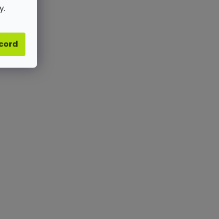
y.
acord