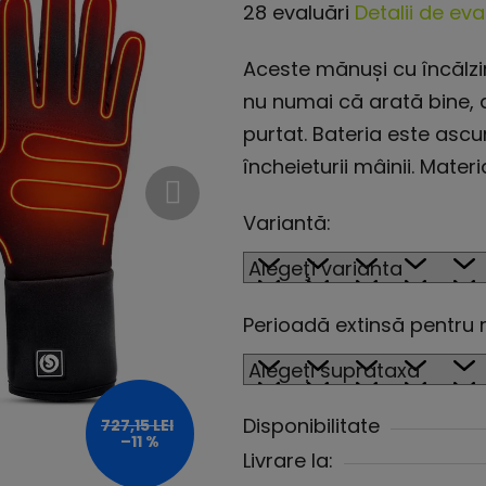
Evaluarea
28 evaluări
Detalii de ev
medie
Aceste mănuși cu încălzir
a
nu numai că arată bine, d
produsului
purtat. Bateria este asc
este
încheieturii mâinii. Mate
4,2
din
Variantă:
5
stele.
Perioadă extinsă pentru 
Disponibilitate
727,15 LEI
–11 %
Livrare la: