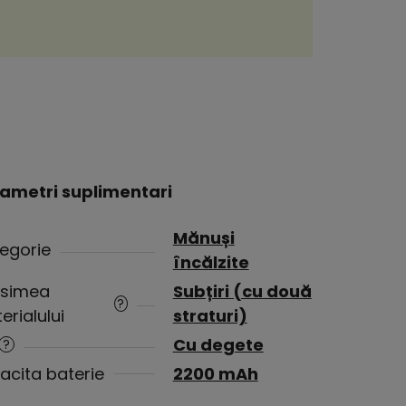
ametri suplimentari
Mănuși
egorie
încălzite
simea
Subțiri (cu două
?
erialului
straturi)
Cu degete
?
acita baterie
2200 mAh