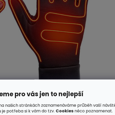
me pro vás jen to nejlepší
na našich stránkách zaznamenáváme průběh vaší návšt
 je potřeba si k vám do tzv.
Cookies
něco poznamenat.