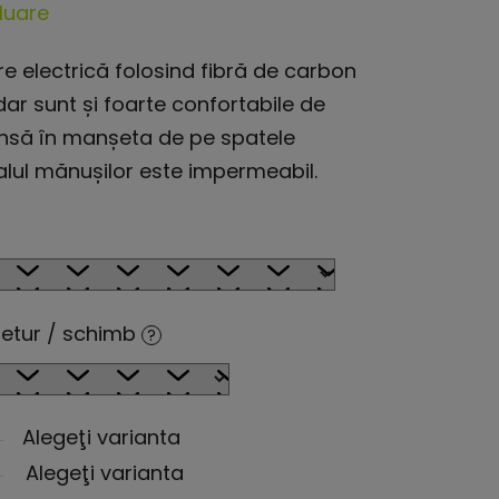
aluare
e electrică folosind fibră de carbon
ar sunt și foarte confortabile de
unsă în manșeta de pe spatele
rialul mănușilor este impermeabil.
retur / schimb
?
Alegeţi varianta
Alegeţi varianta