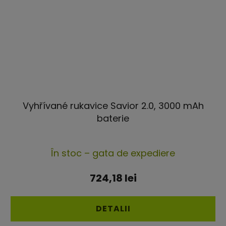
Vyhřívané rukavice Savior 2.0, 3000 mAh
baterie
Evaluarea
În stoc – gata de expediere
medie
a
724,18 lei
produsului
este
DETALII
5,0