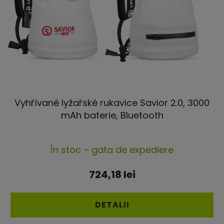
Vyhřívané lyžařské rukavice Savior 2.0, 3000
mAh baterie, Bluetooth
Evaluarea
În stoc – gata de expediere
medie
a
724,18 lei
produsului
este
DETALII
5,0