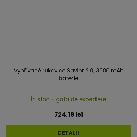
Vyhřívané rukavice Savior 2.0, 3000 mAh
baterie
Evaluarea
În stoc – gata de expediere
medie
a
724,18 lei
produsului
este
DETALII