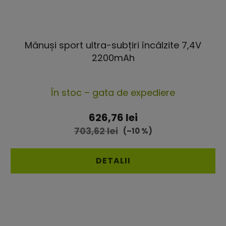
Mănuși sport ultra-subțiri încălzite 7,4V
2200mAh
Evaluarea
În stoc – gata de expediere
medie
a
626,76 lei
produsului
703,62 lei
(–10 %)
este
4,4
DETALII
din
5
stele.