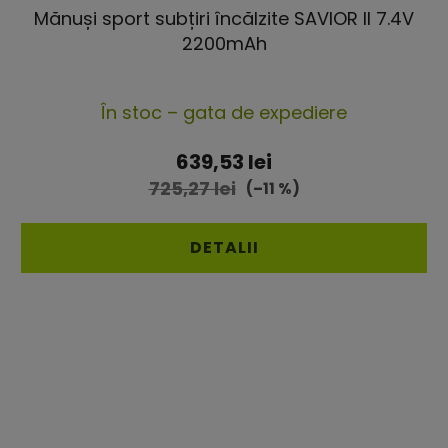
Mănuși sport subțiri încălzite SAVIOR II 7.4V
2200mAh
Evaluarea
În stoc – gata de expediere
medie
a
639,53 lei
produsului
725,27 lei
(–11 %)
este
4,2
DETALII
din
5
stele.