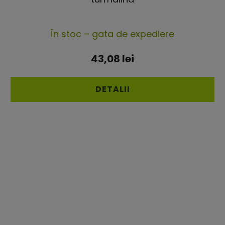
Evaluarea
În stoc – gata de expediere
medie
a
43,08 lei
produsului
este
DETALII
4,5
din
5
stele.