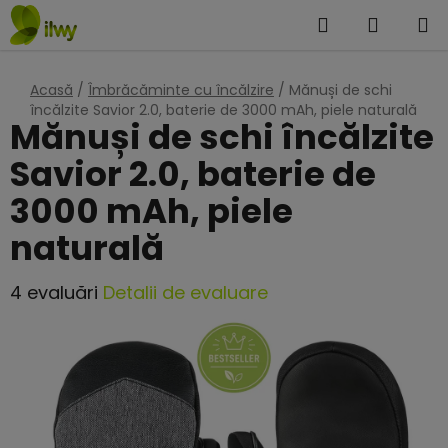
Treci
Căutare
COŞ
la
DE
conținut
Acasă
/
Îmbrăcăminte cu încălzire
/
Mănuși de schi
CUMPĂ
încălzite Savior 2.0, baterie de 3000 mAh, piele naturală
Mănuși de schi încălzite
Savior 2.0, baterie de
3000 mAh, piele
naturală
Evaluarea
4 evaluări
Detalii de evaluare
medie
a
produsului
este
5,0