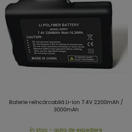
Baterie reîncărcabilă Li-ion 7.4V 2200mAh /
3000mAh
Evaluarea
În stoc – gata de expediere