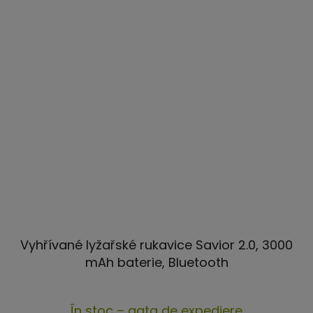
Vyhřívané lyžařské rukavice Savior 2.0, 3000
mAh baterie, Bluetooth
Evaluarea
În stoc – gata de expediere