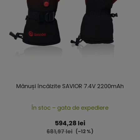
Mănuși încălzite SAVIOR 7.4V 2200mAh
Evaluarea
În stoc – gata de expediere
medie
a
594,28 lei
produsului
681,97 lei
(–12 %)
este