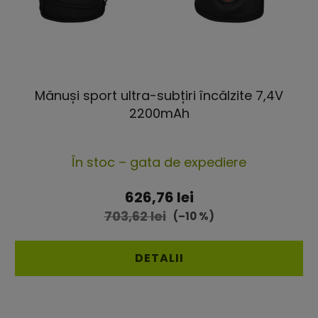
Mănuși sport ultra-subțiri încălzite 7,4V
2200mAh
Evaluarea
În stoc – gata de expediere
medie
a
626,76 lei
produsului
703,62 lei
(–10 %)
este
4,4
DETALII
din
5