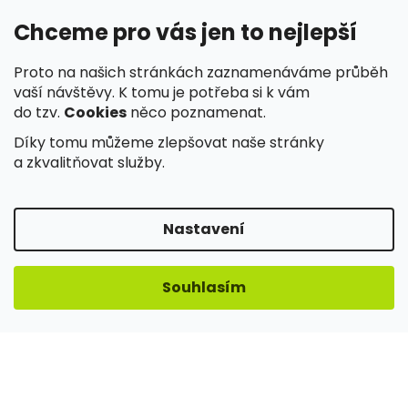
Chceme pro vás jen to nejlepší
Proto na našich stránkách zaznamenáváme průběh
✓
Spolehlivé doručení a snadné vyzvednutí
vaší návštěvy. K tomu je potřeba si k vám
do tzv.
Cookies
něco poznamenat.
Díky tomu můžeme zlepšovat naše stránky
a zkvalitňovat služby.
✓
Nakupujete v e-shopu ověřeném zákazníky
Nastavení
Souhlasím