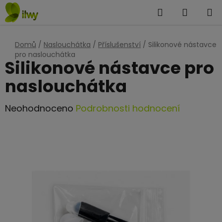
Přejít
Hledat
NÁKUP
na
KOŠÍK
obsah
Domů
/
Naslouchátka
/
Příslušenství
/
Silikonové nástavce
pro naslouchátka
Silikonové nástavce pro
naslouchátka
Průměrné
Neohodnoceno
Podrobnosti hodnocení
hodnocení
produktu
je
0,0
z
5
hvězdiček.