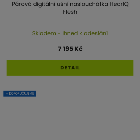
Párová digitální ušní naslouchátka HearIQ
Flesh
Průměrné
Skladem - ihned k odeslání
hodnocení
produktu
7 195 Kč
je
5,0
DETAIL
z
5
hvězdiček.
⭐ DOPORUČUJEME