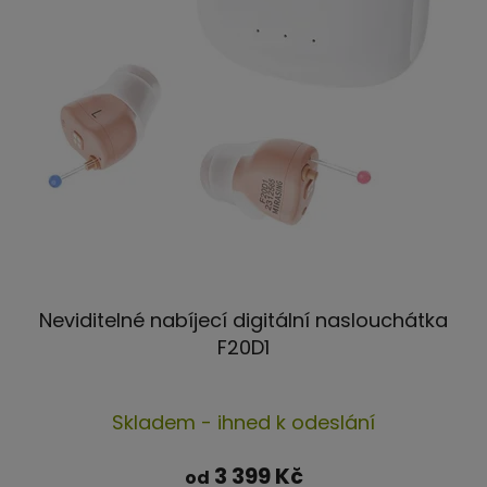
Neviditelné nabíjecí digitální naslouchátka
F20D1
Průměrné
Skladem - ihned k odeslání
hodnocení
produktu
3 399 Kč
od