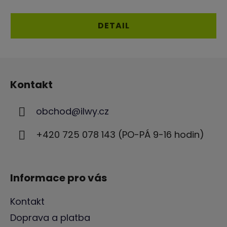
je
5,0
DETAIL
z
5
Z
hvězdiček.
á
Kontakt
p
a
obchod
@
ilwy.cz
t
í
+420 725 078 143 (PO-PÁ 9-16 hodin)
Informace pro vás
Kontakt
Doprava a platba