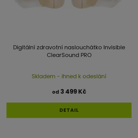
Digitální zdravotní naslouchátko Invisible
ClearSound PRO
Průměrné
Skladem - ihned k odeslání
hodnocení
produktu
3 499 Kč
od
je
5,0
DETAIL
z
5
hvězdiček.