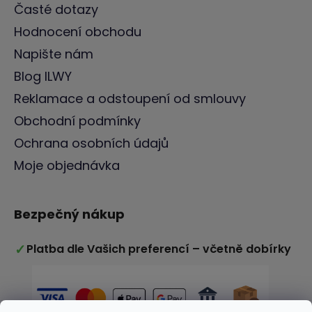
Časté dotazy
Hodnocení obchodu
Napište nám
Blog ILWY
Reklamace a odstoupení od smlouvy
Obchodní podmínky
Ochrana osobních údajů
Moje objednávka
Bezpečný nákup
✓
Platba dle Vašich preferencí – včetně dobírky