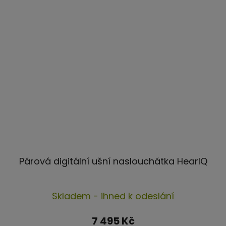
Párová digitální ušní naslouchátka HearIQ
Průměrné
Skladem - ihned k odeslání
hodnocení
produktu
7 495 Kč