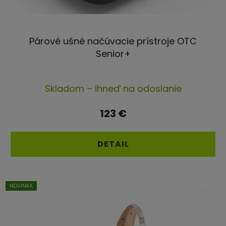
Párové ušné načúvacie prístroje OTC
Senior+
Priemerné
Skladom – ihneď na odoslanie
hodnotenie
produktu
123 €
je
4,5
DETAIL
z
5
hviezdičiek.
NOVINKA