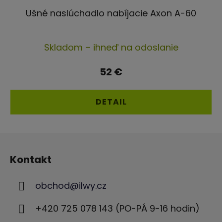
Ušné naslúchadlo nabíjacie Axon A-60
Priemerné
Skladom – ihneď na odoslanie
hodnotenie
produktu
52 €
je
4,8
DETAIL
z
5
Z
hviezdičiek.
á
Kontakt
p
ä
obchod
@
ilwy.cz
t
i
+420 725 078 143 (PO-PÁ 9-16 hodin)
e