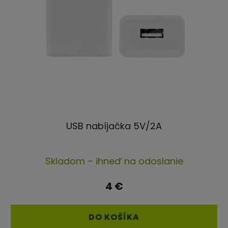
USB nabíjačka 5V/2A
Priemerné
Skladom – ihneď na odoslanie
hodnotenie
produktu
4 €
je
4,5
DO KOŠÍKA