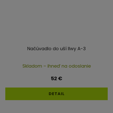
Načúvadlo do uší Ilwy A-3
Priemerné
Skladom – ihneď na odoslanie
hodnotenie
produktu
52 €
je
4,5
DETAIL
z
5