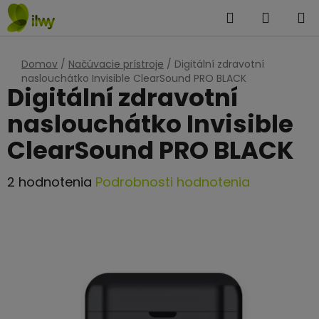
Prejsť
Hľadať
NÁKUP
na
KOŠÍK
obsah
Domov
/
Načúvacie prístroje
/
Digitální zdravotní
naslouchátko Invisible ClearSound PRO BLACK
Digitální zdravotní
naslouchátko Invisible
ClearSound PRO BLACK
Priemerné
2 hodnotenia
Podrobnosti hodnotenia
hodnotenie
produktu
je
5,0
z
5