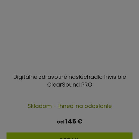
Digitálne zdravotné naslúchadlo Invisible
ClearSound PRO
Priemerné
Skladom – ihneď na odoslanie
hodnotenie
produktu
145 €
od
je
5,0