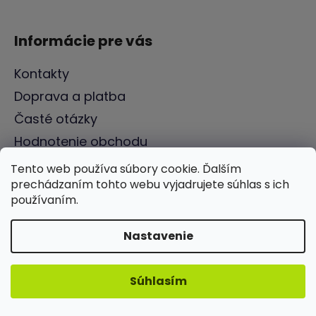
Informácie pre vás
Kontakty
Doprava a platba
Časté otázky
Hodnotenie obchodu
Napíšte nám
Tento web používa súbory cookie. Ďalším
prechádzaním tohto webu vyjadrujete súhlas s ich
Blog ILWY
používaním.
Reklamácia a odstúpenie od zmluvy
Obchodné podmienky
Nastavenie
Ochrana osobných údajov
Moja objednávka
Súhlasím