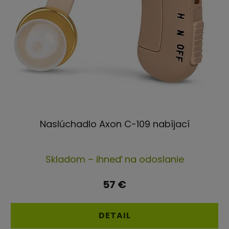
Naslúchadlo Axon C-109 nabíjací
Priemerné
Skladom – ihneď na odoslanie
hodnotenie
produktu
57 €
je
4,6
DETAIL
z