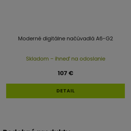
Moderné digitálne načúvadlá A6-G2
Priemerné
Skladom – ihneď na odoslanie
hodnotenie
produktu
107 €
je
4,3
DETAIL
z
5
hviezdičiek.