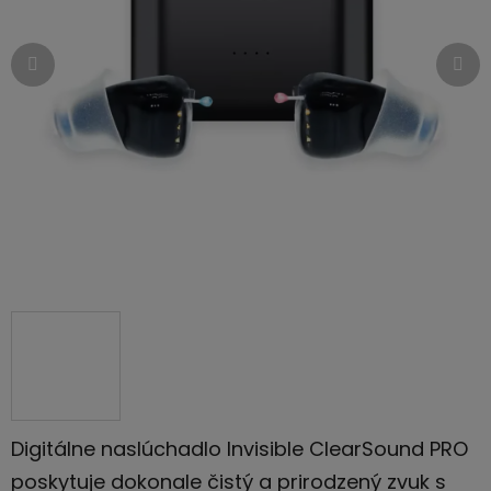
hviezdičiek.
Digitálne naslúchadlo Invisible ClearSound PRO
poskytuje dokonale čistý a prirodzený zvuk s