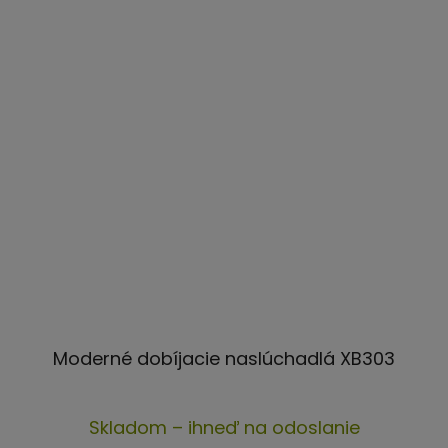
Moderné dobíjacie naslúchadlá XB303
Priemerné
Skladom – ihneď na odoslanie
hodnotenie