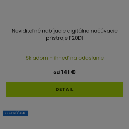
Neviditeľné nabíjacie digitálne načúvacie
prístroje F20D1
Priemerné
Skladom – ihneď na odoslanie
hodnotenie
produktu
141 €
od
je
4,4
DETAIL
z
5
hviezdičiek.
ODPORÚČAME