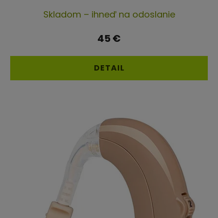
Priemerné
Skladom – ihneď na odoslanie
hodnotenie
produktu
45 €
je
4,7
DETAIL
z
5
hviezdičiek.