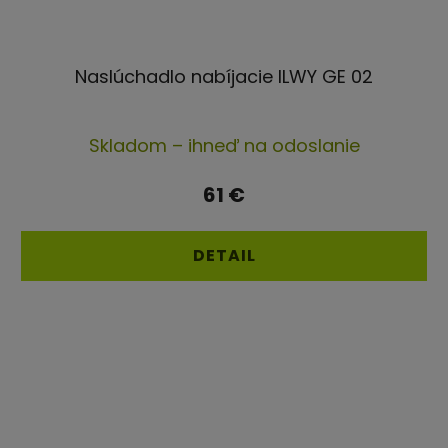
Naslúchadlo nabíjacie ILWY GE 02
Priemerné
Skladom – ihneď na odoslanie
hodnotenie
produktu
61 €
je
4,3
DETAIL
z
5
hviezdičiek.