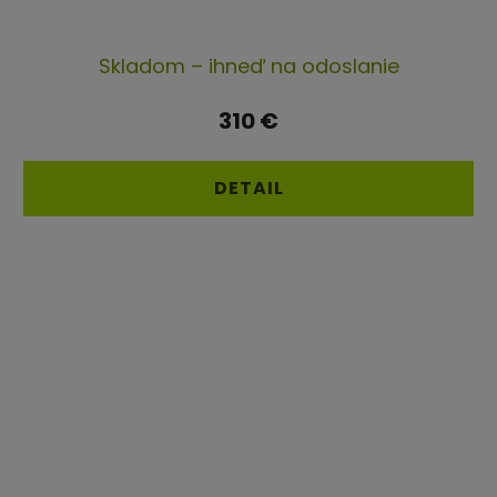
Priemerné
Skladom – ihneď na odoslanie
hodnotenie
produktu
310 €
je
5,0
DETAIL
z
5
hviezdičiek.