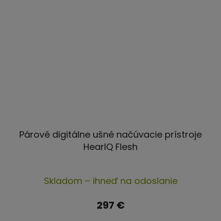
Párové digitálne ušné načúvacie prístroje
HearIQ Flesh
Priemerné
Skladom – ihneď na odoslanie
hodnotenie
produktu
297 €
je