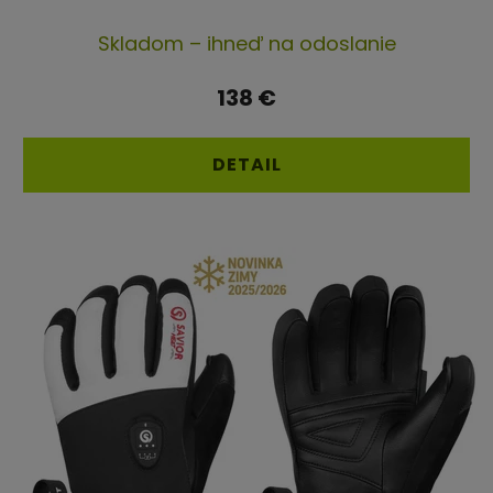
Priemerné
Skladom – ihneď na odoslanie
hodnotenie
produktu
138 €
je
5,0
DETAIL
z
5
hviezdičiek.