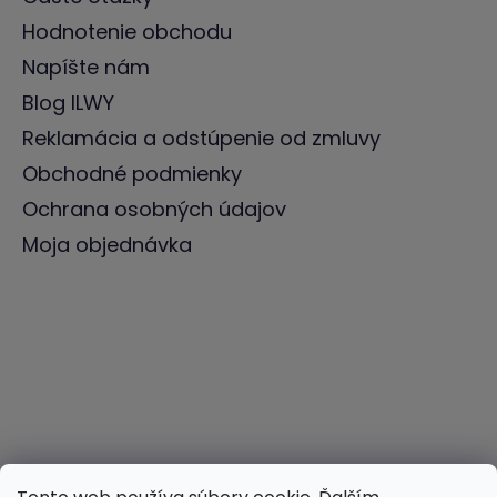
Hodnotenie obchodu
Napíšte nám
Blog ILWY
Reklamácia a odstúpenie od zmluvy
Obchodné podmienky
Ochrana osobných údajov
Moja objednávka