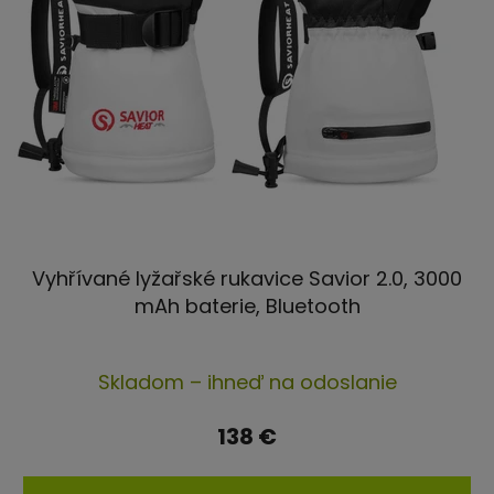
Vyhřívané lyžařské rukavice Savior 2.0, 3000
mAh baterie, Bluetooth
Priemerné
Skladom – ihneď na odoslanie
hodnotenie
produktu
138 €
je