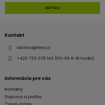
DETAIL
Z
á
Kontakt
p
ä
obchod
@
ilwy.cz
t
i
+420 725 078 143 (PO-PÁ 9-16 hodin)
e
Informácie pre vás
Kontakty
Doprava a platba
Časté otázky