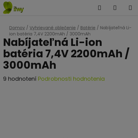
Prejsť
Hľadať
NÁKUP
na
KOŠÍK
obsah
Domov
/
Vyhrievané oblečenie
/
Batérie
/
Nabíjateľná Li-
ion batéria 7,4V 2200mAh / 3000mAh
Nabíjateľná Li-ion
batéria 7,4V 2200mAh /
3000mAh
Priemerné
9 hodnotení
Podrobnosti hodnotenia
hodnotenie
produktu
je
4,8
z
5