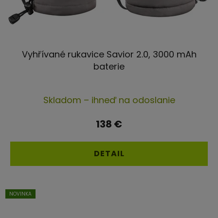
Vyhřívané rukavice Savior 2.0, 3000 mAh
baterie
Priemerné
Skladom – ihneď na odoslanie
hodnotenie
produktu
138 €
je
5,0
DETAIL
z
5
hviezdičiek.
NOVINKA