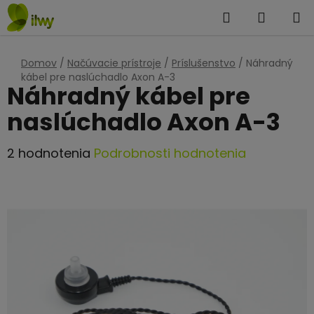
Prejsť
Hľadať
NÁKUP
na
KOŠÍK
obsah
Domov
/
Načúvacie prístroje
/
Príslušenstvo
/
Náhradný
kábel pre naslúchadlo Axon A-3
Náhradný kábel pre
naslúchadlo Axon A-3
Priemerné
2 hodnotenia
Podrobnosti hodnotenia
hodnotenie
produktu
je
5,0
z
5
hviezdičiek.