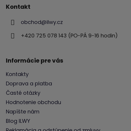
á
Kontakt
p
ä
obchod
@
ilwy.cz
t
i
+420 725 078 143 (PO-PÁ 9-16 hodin)
e
Informácie pre vás
Kontakty
Doprava a platba
Časté otázky
Hodnotenie obchodu
Napíšte nám
Blog ILWY
Reklamácia a odstúpenie od zmluvy