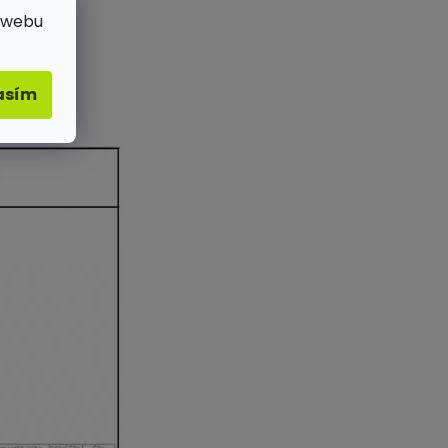
 webu
asím