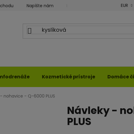
EUR
bchodu
Napíšte nám
Blog ILWY
Obchodné podm
mfodrenáže
Kozmetické prístroje
Domáce či
 - nohavice - Q-6000 PLUS
Návleky - n
PLUS