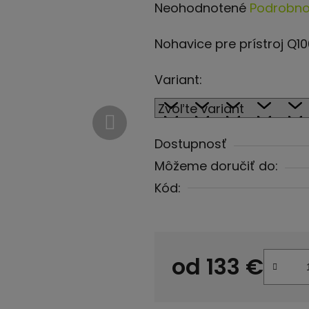
Priemerné
Neohodnotené
Podrobno
hodnotenie
Nohavice pre prístroj Q1
produktu
je
Variant:
0,0
z
5
Dostupnosť
hviezdičiek.
Môžeme doručiť do:
Kód:
od
133 €
Jednotková cena: