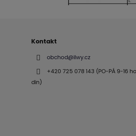
Z
á
Kontakt
p
ä
obchod
@
ilwy.cz
t
i
+420 725 078 143 (PO-PÁ 9-16 h
e
din)