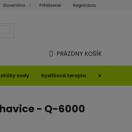
Prihlásenie
Registrácia
Slovenčina
ienky
Moja objednávka
PRÁZDNY KOŠÍK
NÁKUPNÝ
KOŠÍK
stičky vody
Kyslíková terapia
Vyhrievané o
ohavice - Q-6000