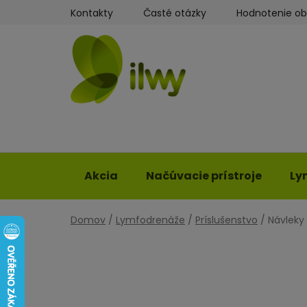
Prejsť
Kontakty
Časté otázky
Hodnotenie o
na
obsah
Akcia
Načúvacie prístroje
Ly
Domov
/
Lymfodrenáže
/
Príslušenstvo
/
Návleky