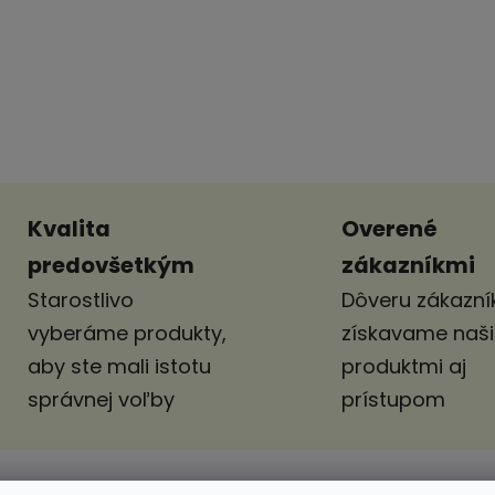
Kvalita
Overené
predovšetkým
zákazníkmi
Starostlivo
Dôveru zákazník
vyberáme produkty,
získavame naš
aby ste mali istotu
produktmi aj
správnej voľby
prístupom