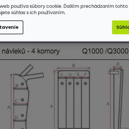
web používa súbory cookie. Ďalším prechádzaním tohto
Popis
Hodnotenie
ujete súhlas s ich používaním.
tavenie
Súhl