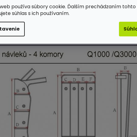
web používa súbory cookie. Ďalším prechádzaním tohto
Popis
Hodnotenie (1)
ujete súhlas s ich používaním.
tavenie
Súhl