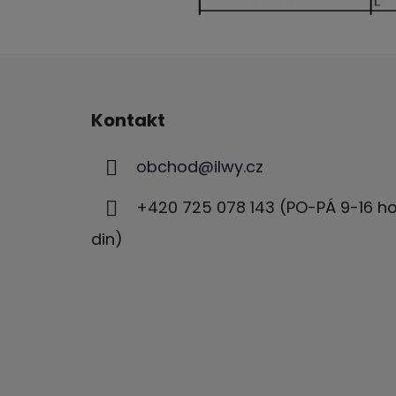
Z
á
Kontakt
p
ä
obchod
@
ilwy.cz
t
i
+420 725 078 143 (PO-PÁ 9-16 h
e
din)