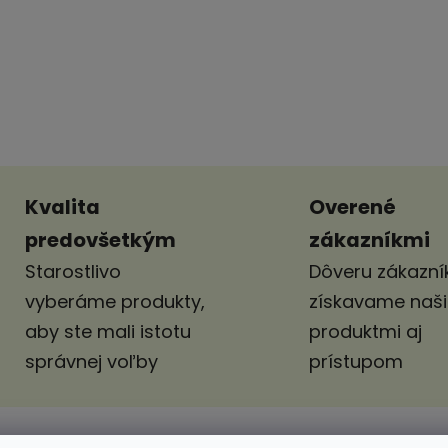
Kvalita
Overené
predovšetkým
zákazníkmi
Starostlivo
Dôveru zákazník
vyberáme produkty,
získavame naš
aby ste mali istotu
produktmi aj
správnej voľby
prístupom