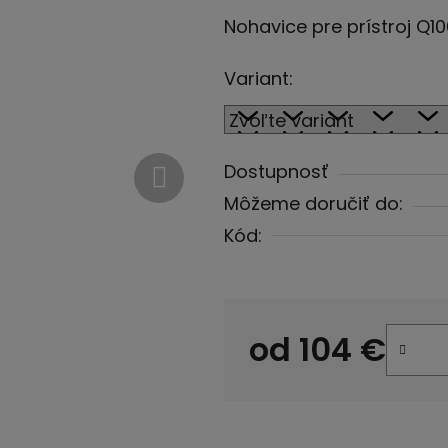
hodnotenie
Nohavice pre prístroj Q1
produktu
je
Variant:
5,0
z
5
Dostupnosť
hviezdičiek.
Môžeme doručiť do:
Kód:
od
104 €
Jednotková cena: