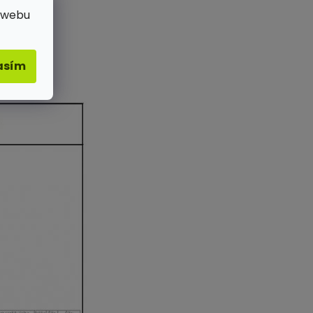
 webu
asím