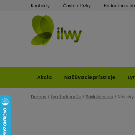
Prejsť
Kontakty
Časté otázky
Hodnotenie o
na
obsah
Akcia
Načúvacie prístroje
Ly
Domov
/
Lymfodrenáže
/
Príslušenstvo
/
Návleky