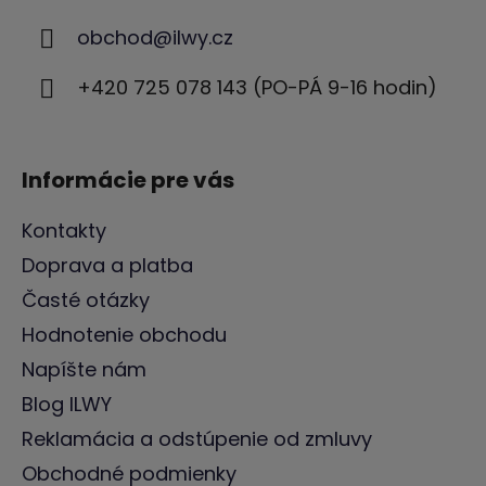
ä
obchod
@
ilwy.cz
t
i
+420 725 078 143 (PO-PÁ 9-16 hodin)
e
Informácie pre vás
Kontakty
Doprava a platba
Časté otázky
Hodnotenie obchodu
Napíšte nám
Blog ILWY
Reklamácia a odstúpenie od zmluvy
Obchodné podmienky