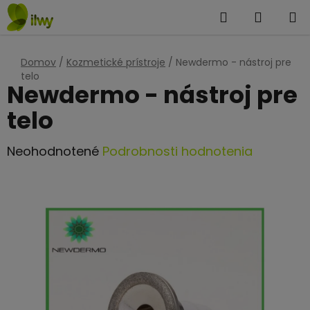
Prejsť
Hľadať
NÁKUP
na
KOŠÍK
obsah
Domov
/
Kozmetické prístroje
/
Newdermo - nástroj pre
telo
Newdermo - nástroj pre
telo
Priemerné
Neohodnotené
Podrobnosti hodnotenia
hodnotenie
produktu
je
0,0
z
5
hviezdičiek.