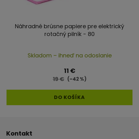
Náhradné brúsne papiere pre elektrický
rotačný pilník - 80
Skladom – ihneď na odoslanie
11 €
19 €
(–42 %)
DO KOŠÍKA
Z
á
Kontakt
p