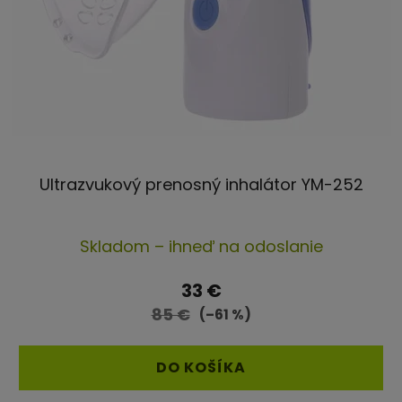
Ultrazvukový prenosný inhalátor YM-252
Priemerné
Skladom – ihneď na odoslanie
hodnotenie
produktu
33 €
je
85 €
(–61 %)
5,0
z
DO KOŠÍKA
5