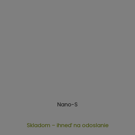
Nano-S
Priemerné
Skladom – ihneď na odoslanie
hodnotenie