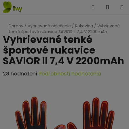
Prejsť
Hľadať
NÁKUP
na
KOŠÍK
obsah
Domov
/
Vyhrievané oblečenie
/
Rukavica
/
Vyhrievané
tenké športové rukavice SAVIOR II 7,4 V 2200mAh
Vyhrievané tenké
športové rukavice
SAVIOR II 7,4 V 2200mAh
Priemerné
28 hodnotení
Podrobnosti hodnotenia
hodnotenie
produktu
je
4,2
z
5