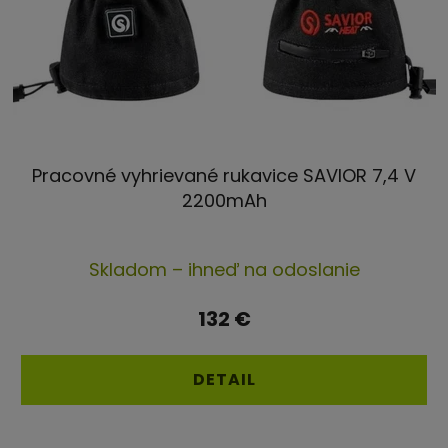
Pracovné vyhrievané rukavice SAVIOR 7,4 V
2200mAh
Priemerné
Skladom – ihneď na odoslanie
hodnotenie
produktu
132 €
je
4,6
DETAIL
z
5