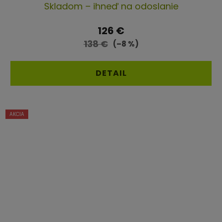
Skladom – ihneď na odoslanie
hodnotenie
produktu
126 €
je
138 €
(–8 %)
5,0
z
DETAIL
5
hviezdičiek.
AKCIA