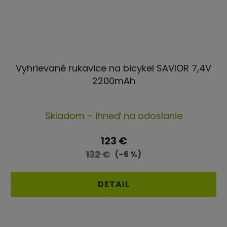
Vyhrievané rukavice na bicykel SAVIOR 7,4V
2200mAh
Priemerné
Skladom – ihneď na odoslanie
hodnotenie
produktu
123 €
je
132 €
(–6 %)
4,4
z
DETAIL
5
hviezdičiek.