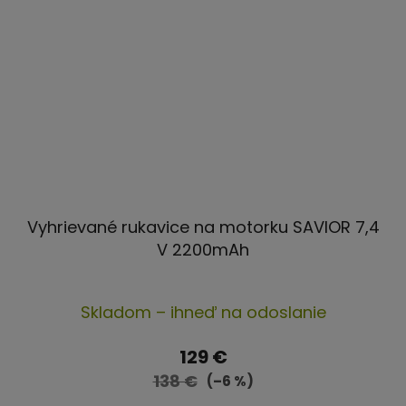
Vyhrievané rukavice na motorku SAVIOR 7,4
V 2200mAh
Priemerné
Skladom – ihneď na odoslanie
hodnotenie
produktu
129 €
je
138 €
(–6 %)
5,0