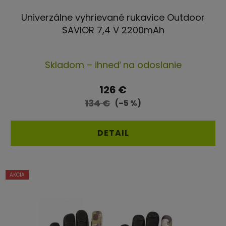
Univerzálne vyhrievané rukavice Outdoor
SAVIOR 7,4 V 2200mAh
Priemerné
Skladom – ihneď na odoslanie
hodnotenie
produktu
126 €
je
134 €
(–5 %)
4,8
z
DETAIL
5
hviezdičiek.
AKCIA