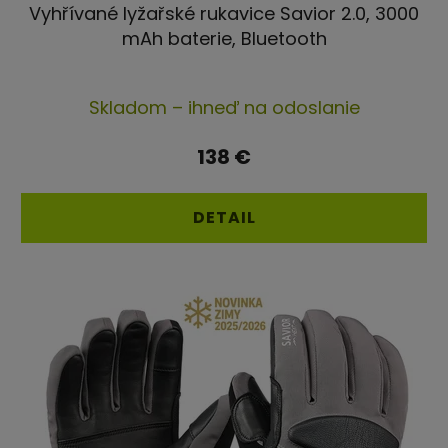
Vyhřívané lyžařské rukavice Savior 2.0, 3000
mAh baterie, Bluetooth
Priemerné
Skladom – ihneď na odoslanie
hodnotenie
produktu
138 €
je
5,0
DETAIL
z
5
hviezdičiek.