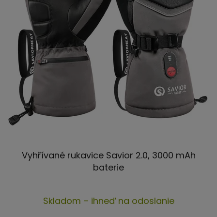
Vyhřívané rukavice Savior 2.0, 3000 mAh
baterie
Priemerné
Skladom – ihneď na odoslanie
hodnotenie