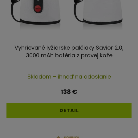
Vyhrievané lyžiarske palčiaky Savior 2.0,
3000 mAh batéria z pravej kože
Priemerné
Skladom – ihneď na odoslanie
hodnotenie
produktu
138 €
je
5,0
DETAIL
z
5
hviezdičiek.