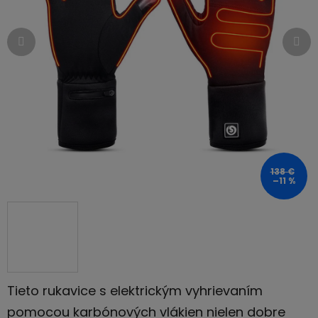
hviezdičiek.
138 €
–11 %
Tieto rukavice s elektrickým vyhrievaním
pomocou karbónových vlákien nielen dobre