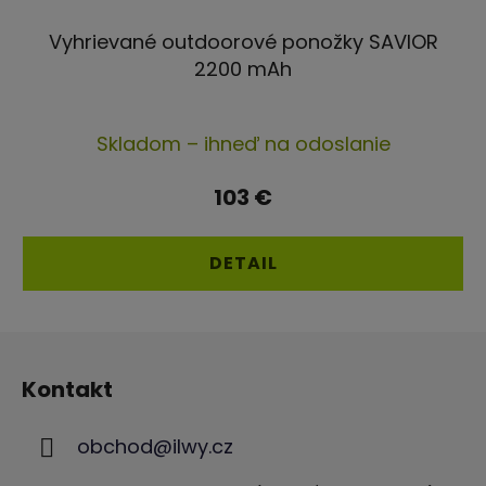
Vyhrievané outdoorové ponožky SAVIOR
2200 mAh
Skladom – ihneď na odoslanie
103 €
DETAIL
Z
á
Kontakt
p
ä
obchod
@
ilwy.cz
t
i