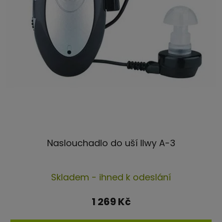
Naslouchadlo do uší Ilwy A-3
Průměrné
Skladem - ihned k odeslání
hodnocení
produktu
1 269 Kč
je