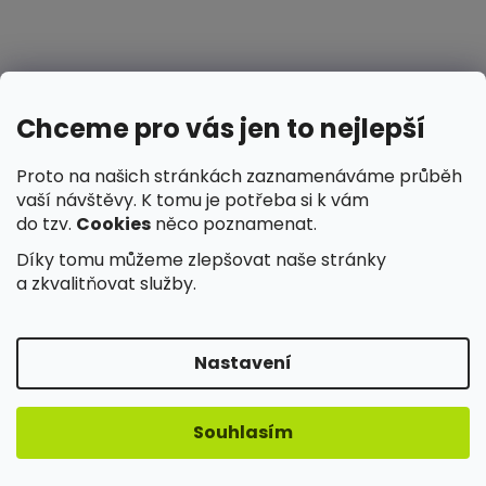
Chceme pro vás jen to nejlepší
Proto na našich stránkách zaznamenáváme průběh
vaší návštěvy. K tomu je potřeba si k vám
do tzv.
Cookies
něco poznamenat.
Díky tomu můžeme zlepšovat naše stránky
a zkvalitňovat služby.
Moderní digitální naslouchátka A6-G2
Průměrné
Skladem - ihned k odeslání
Nastavení
hodnocení
produktu
2 595 Kč
Souhlasím
je
4,3
DETAIL