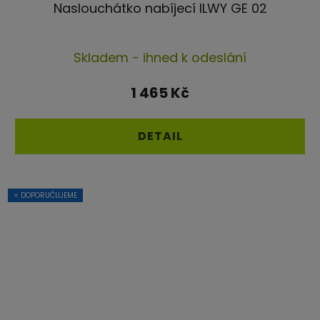
Naslouchátko nabíjecí ILWY GE 02
Průměrné
Skladem - ihned k odeslání
hodnocení
produktu
1 465 Kč
je
4,3
DETAIL
z
5
hvězdiček.
⭐ DOPORUČUJEME