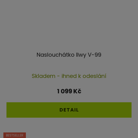
Naslouchátko Ilwy V-99
Průměrné
Skladem - ihned k odeslání
hodnocení
produktu
1 099 Kč
je
4,7
DETAIL
z
5
hvězdiček.
BESTSELLER