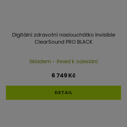
Digitální zdravotní naslouchátko Invisible
ClearSound PRO BLACK
Průměrné
Skladem - ihned k odeslání
hodnocení
produktu
6 749 Kč
je
5,0
DETAIL
z
5
hvězdiček.