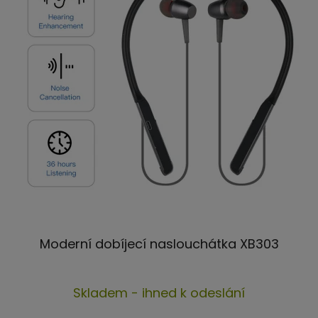
Moderní dobíjecí naslouchátka XB303
Průměrné
Skladem - ihned k odeslání
hodnocení