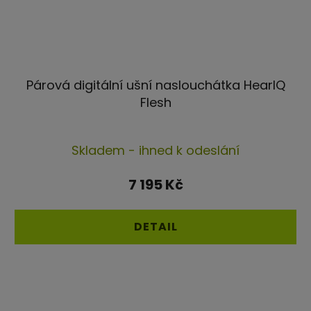
Párová digitální ušní naslouchátka HearIQ
Flesh
Průměrné
Skladem - ihned k odeslání
hodnocení
produktu
7 195 Kč
je
5,0
DETAIL
z
5
hvězdiček.