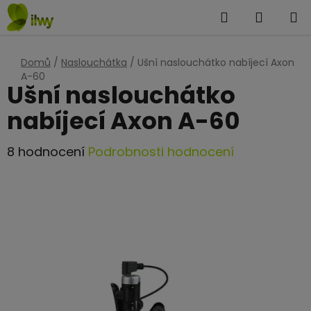
Přejít
Hledat
NÁKUP
na
KOŠÍK
obsah
Domů
/
Naslouchátka
/
Ušní naslouchátko nabíjecí Axon
A-60
Ušní naslouchátko
nabíjecí Axon A-60
Průměrné
8 hodnocení
Podrobnosti hodnocení
hodnocení
produktu
je
4,8
z
5
hvězdiček.