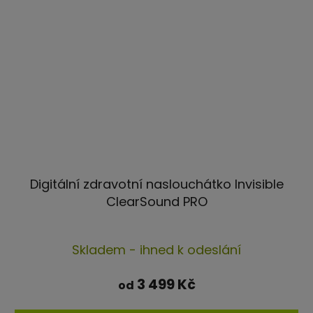
Digitální zdravotní naslouchátko Invisible
ClearSound PRO
Průměrné
Skladem - ihned k odeslání
hodnocení
produktu
3 499 Kč
od
je