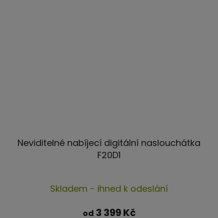
Neviditelné nabíjecí digitální naslouchátka
F20D1
Průměrné
Skladem - ihned k odeslání
hodnocení
produktu
3 399 Kč
od