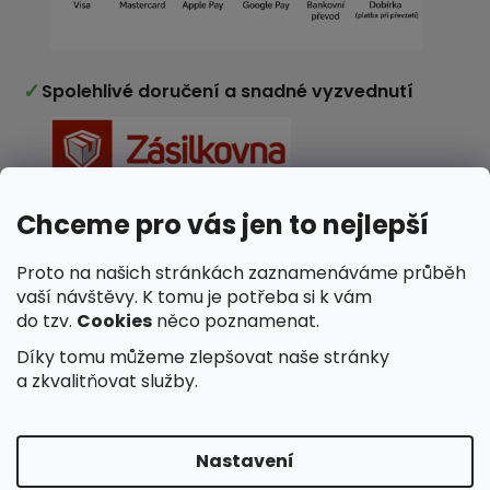
✓
Spolehlivé doručení a snadné vyzvednutí
Chceme pro vás jen to nejlepší
✓
Nakupujete v e-shopu ověřeném zákazníky
Proto na našich stránkách zaznamenáváme průběh
vaší návštěvy. K tomu je potřeba si k vám
do tzv.
Cookies
něco poznamenat.
Díky tomu můžeme zlepšovat naše stránky
a zkvalitňovat služby.
Nastavení