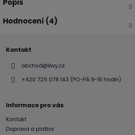
Popis
Hodnocení (4)
Z
á
Kontakt
p
a
obchod
@
ilwy.cz
t
í
+420 725 078 143 (PO-PÁ 9-16 hodin)
Informace pro vás
Kontakt
Doprava a platba