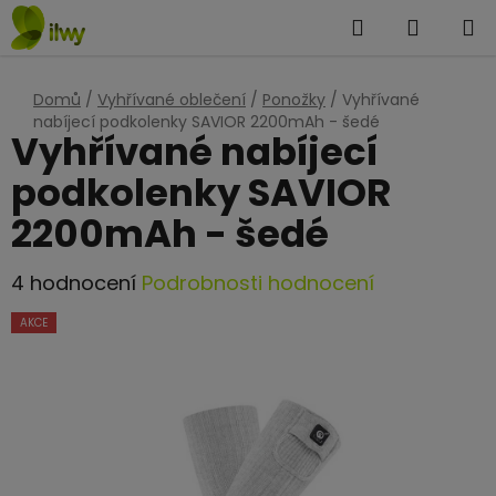
Přejít
Hledat
NÁKUP
na
KOŠÍK
obsah
Domů
/
Vyhřívané oblečení
/
Ponožky
/
Vyhřívané
nabíjecí podkolenky SAVIOR 2200mAh - šedé
Vyhřívané nabíjecí
podkolenky SAVIOR
2200mAh - šedé
Průměrné
4 hodnocení
Podrobnosti hodnocení
hodnocení
AKCE
produktu
je
5,0
z
5