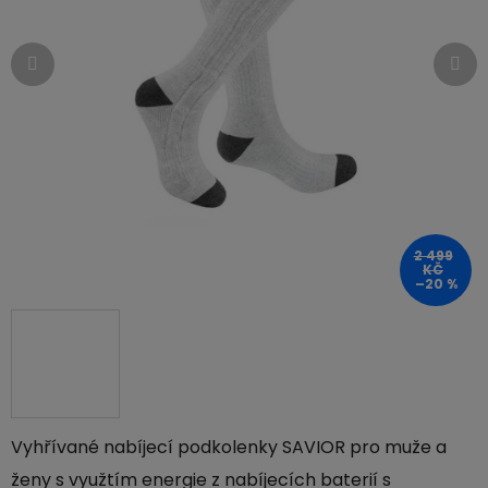
hvězdiček.
2 499
KČ
–20 %
Vyhřívané nabíjecí podkolenky SAVIOR pro muže a
ženy s využtím energie z nabíjecích baterií s