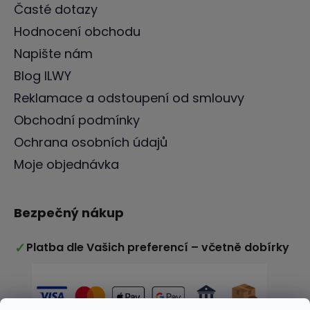
Časté dotazy
Hodnocení obchodu
Napište nám
Blog ILWY
Reklamace a odstoupení od smlouvy
Obchodní podmínky
Ochrana osobních údajů
Moje objednávka
Bezpečný nákup
✓
Platba dle Vašich preferencí – včetně dobírky