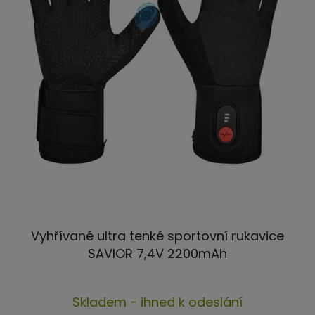
Vyhřívané ultra tenké sportovní rukavice
SAVIOR 7,4V 2200mAh
Průměrné
Skladem - ihned k odeslání
hodnocení