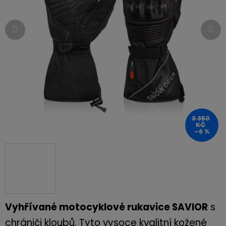
hvězdiček.
3 350
KČ
–6 %
Vyhřívané motocyklové rukavice SAVIOR
s
chrániči kloubů. Tyto vysoce kvalitní kožené