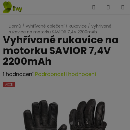
Přejít
Hledat
NÁKUP
na
KOŠÍK
obsah
Domů
/
Vyhřívané oblečení
/
Rukavice
/
Vyhřívané
rukavice na motorku SAVIOR 7,4V 2200mAh
Vyhřívané rukavice na
motorku SAVIOR 7,4V
2200mAh
Průměrné
1 hodnocení
Podrobnosti hodnocení
hodnocení
AKCE
produktu
je
5,0
z
5