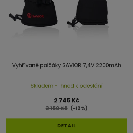
Vyhřívané palčáky SAVIOR 7,4V 2200mAh
Průměrné
Skladem - ihned k odeslání
hodnocení
produktu
2 745 Kč
je
3 150 Kč
(–12 %)
4,4
z
DETAIL