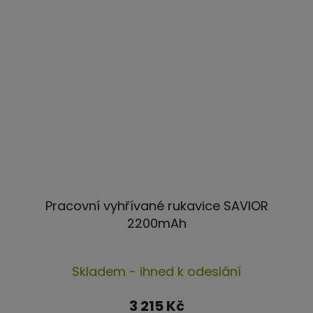
Pracovní vyhřívané rukavice SAVIOR
2200mAh
Průměrné
Skladem - ihned k odeslání
hodnocení
produktu
3 215 Kč