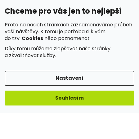
Chceme pro vás jen to nejlepší
Proto na našich stránkách zaznamenáváme průběh
✓
Spolehlivé doručení a snadné vyzvednutí
vaší návštěvy. K tomu je potřeba si k vám
do tzv.
Cookies
něco poznamenat.
Díky tomu můžeme zlepšovat naše stránky
a zkvalitňovat služby.
✓
Nakupujete v e-shopu ověřeném zákazníky
Nastavení
Souhlasím