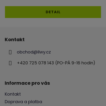
je
4,6
DETAIL
z
5
Z
hvězdiček.
á
Kontakt
p
a
obchod
@
ilwy.cz
t
í
+420 725 078 143 (PO-PÁ 9-16 hodin)
Informace pro vás
Kontakt
Doprava a platba