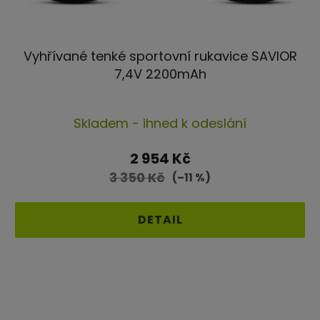
Vyhřívané tenké sportovní rukavice SAVIOR
7,4V 2200mAh
Průměrné
Skladem - ihned k odeslání
hodnocení
produktu
2 954 Kč
je
3 350 Kč
(–11 %)
4,2
z
DETAIL
5
hvězdiček.