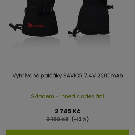
Vyhřívané palčáky SAVIOR 7,4V 2200mAh
Průměrné
Skladem - ihned k odeslání
hodnocení
produktu
2 745 Kč
je
3 150 Kč
(–12 %)
4,4