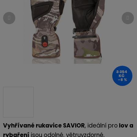
hvězdiček.
3 354
KČ
–8 %
Vyhřívané rukavice SAVIOR
, ideální pro
lov a
rybaření
jsou odolné, větruvzdorné,