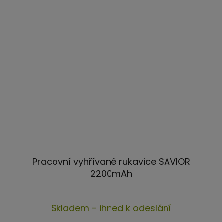
Pracovní vyhřívané rukavice SAVIOR
2200mAh
Průměrné
Skladem - ihned k odeslání
hodnocení