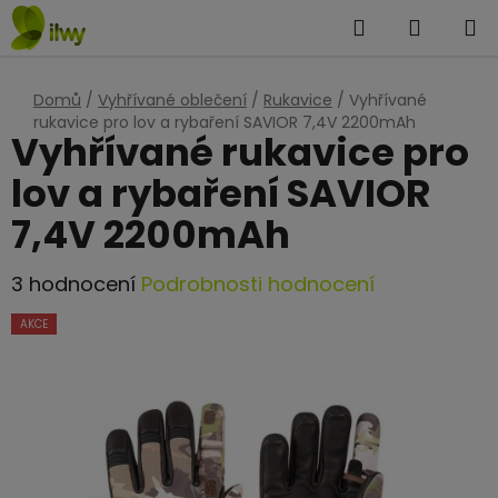
Přejít
Hledat
NÁKUP
na
KOŠÍK
obsah
Domů
/
Vyhřívané oblečení
/
Rukavice
/
Vyhřívané
rukavice pro lov a rybaření SAVIOR 7,4V 2200mAh
Vyhřívané rukavice pro
lov a rybaření SAVIOR
7,4V 2200mAh
Průměrné
3 hodnocení
Podrobnosti hodnocení
hodnocení
AKCE
produktu
je
5,0
z
5