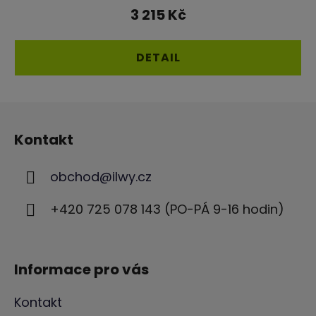
produktu
3 215 Kč
je
4,6
DETAIL
z
5
Z
hvězdiček.
á
Kontakt
p
a
obchod
@
ilwy.cz
t
í
+420 725 078 143 (PO-PÁ 9-16 hodin)
Informace pro vás
Kontakt