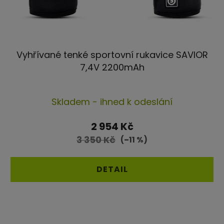
Vyhřívané tenké sportovní rukavice SAVIOR
7,4V 2200mAh
Průměrné
Skladem - ihned k odeslání
hodnocení
produktu
2 954 Kč
je
3 350 Kč
(–11 %)
4,2
z
DETAIL
5
hvězdiček.