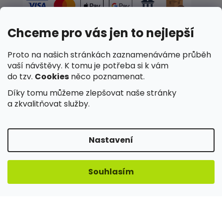
Chceme pro vás jen to nejlepší
Proto na našich stránkách zaznamenáváme průběh
✓
Spolehlivé doručení a snadné vyzvednutí
vaší návštěvy. K tomu je potřeba si k vám
do tzv.
Cookies
něco poznamenat.
Díky tomu můžeme zlepšovat naše stránky
a zkvalitňovat služby.
✓
Nakupujete v e-shopu ověřeném zákazníky
Nastavení
Souhlasím