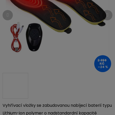
hvězdiček.
2 359
KČ
–24 %
Vyhřívací vložky se zabudovanou nabíjecí baterií typu
Lithium-ion polymer o nadstandardní kapacitě