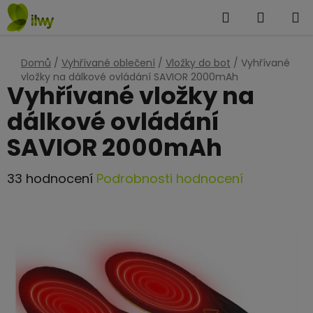
Přejít
Hledat
NÁKUP
na
KOŠÍK
obsah
Domů
/
Vyhřívané oblečení
/
Vložky do bot
/
Vyhřívané
vložky na dálkové ovládání SAVIOR 2000mAh
Vyhřívané vložky na
dálkové ovládání
SAVIOR 2000mAh
Průměrné
33 hodnocení
Podrobnosti hodnocení
hodnocení
produktu
je
4,4
z
5