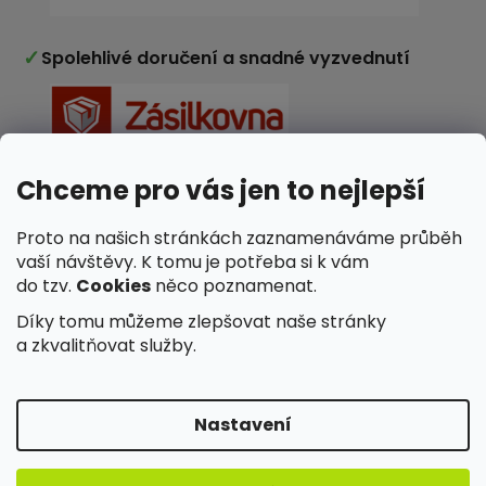
✓
Spolehlivé doručení a snadné vyzvednutí
Chceme pro vás jen to nejlepší
✓
Nakupujete v e-shopu ověřeném zákazníky
Proto na našich stránkách zaznamenáváme průběh
vaší návštěvy. K tomu je potřeba si k vám
do tzv.
Cookies
něco poznamenat.
Díky tomu můžeme zlepšovat naše stránky
a zkvalitňovat služby.
Nastavení
Vytvořil Shoptet