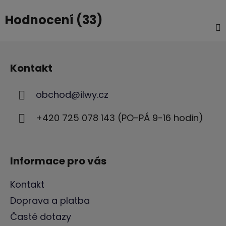
Hodnocení (33)
Z
á
Kontakt
p
a
obchod
@
ilwy.cz
t
í
+420 725 078 143 (PO-PÁ 9-16 hodin)
Informace pro vás
Kontakt
Doprava a platba
Časté dotazy