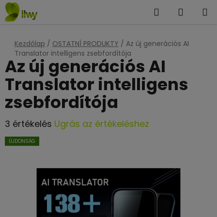
Ugrás
Keresés
KOSÁR
a
fő
tartalomhoz
Kezdőlap
/
OSTATNÍ PRODUKTY
/
Az új generációs AI
Translator intelligens zsebfordítója
Az új generációs AI
Translator intelligens
zsebfordítója
A
3 értékelés
Ugrás az értékeléshez
termék
ÚJDONSÁG
átlagos
értékelése
5-
ből
4,7