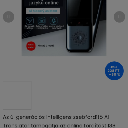
csillag.
120
228 FT
–50 %
Az új generációs intelligens zsebfordító AI
Translator támogatja az online fordítást 138