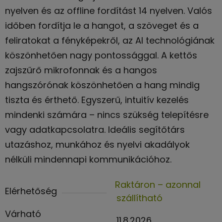
nyelven és az offline fordítást 14 nyelven. Valós
időben fordítja le a hangot, a szöveget és a
feliratokat a fényképekről, az AI technológiának
köszönhetően nagy pontossággal. A kettős
zajszűrő mikrofonnak és a hangos
hangszórónak köszönhetően a hang mindig
tiszta és érthető. Egyszerű, intuitív kezelés
mindenki számára – nincs szükség telepítésre
vagy adatkapcsolatra. Ideális segítőtárs
utazáshoz, munkához és nyelvi akadályok
nélküli mindennapi kommunikációhoz.
Raktáron – azonnal
Elérhetőség
szállítható
Várható
11.8.2026