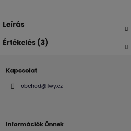
Leírás
Értékelés (3)
L
á
Kapcsolat
b
l
obchod
@
ilwy.cz
é
c
Információk Önnek