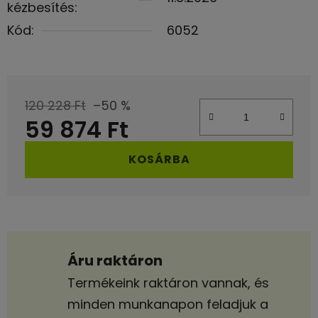
kézbesítés:
Kód:
6052
120 228 Ft
–50 %
59 874 Ft
Egységár:
KOSÁRBA
Áru raktáron
Termékeink raktáron vannak, és
minden munkanapon feladjuk a