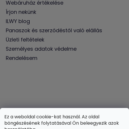
Webáruház értékelése
Írjon nekünk
ILWY blog
Panaszok és szerződéstől való elállás
Üzleti feltételek
Személyes adatok védelme
Rendelésem
Ez a weboldal cookie-kat használ. Az oldal
böngészésének folytatásával Ön beleegyezik azok