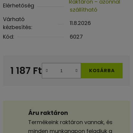
Raktáron – azonnal
Elérhetőség
szállítható
Várható
11.8.2026
kézbesítés:
Kód:
6027
1 187 Ft
KOSÁRBA
Egységár:
Áru raktáron
Termékeink raktáron vannak, és
minden munkanapon feladjuk a