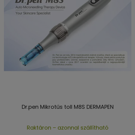
Dr.pen Mikrotűs toll M8S DERMAPEN
A
Raktáron – azonnal szállítható
termék