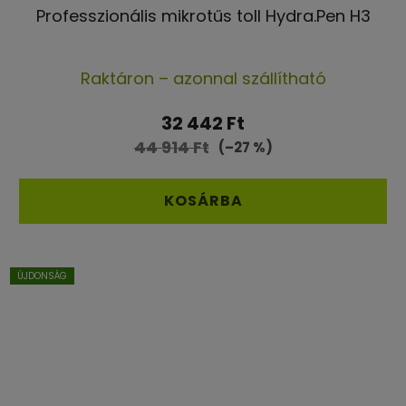
Professzionális mikrotűs toll Hydra.Pen H3
A
Raktáron – azonnal szállítható
termék
átlagos
32 442 Ft
értékelése
44 914 Ft
(–27 %)
5-
ből
KOSÁRBA
5,0
csillag.
ÚJDONSÁG