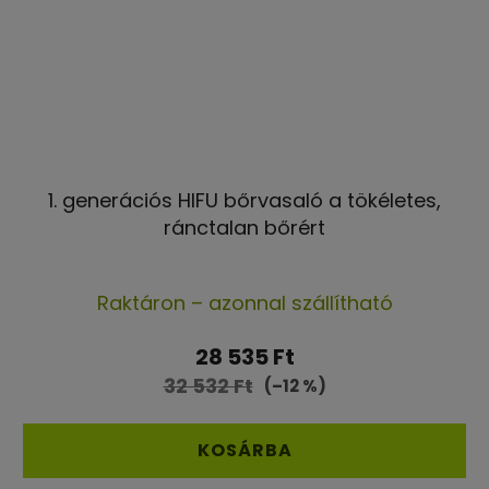
1. generációs HIFU bőrvasaló a tökéletes,
ránctalan bőrért
A
Raktáron – azonnal szállítható
termék
átlagos
28 535 Ft
értékelése
32 532 Ft
(–12 %)
5-
ből
KOSÁRBA
4,6