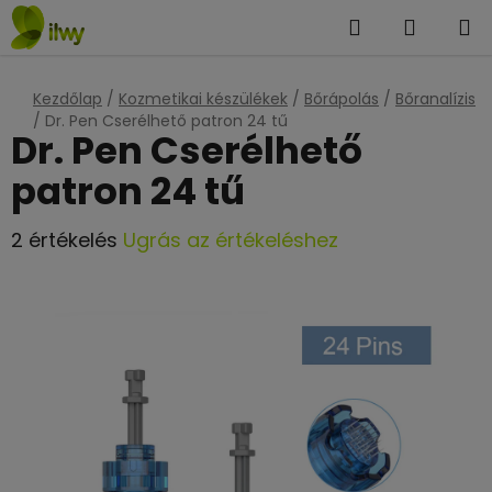
Ugrás
Keresés
KOSÁR
a
fő
tartalomhoz
Kezdőlap
/
Kozmetikai készülékek
/
Bőrápolás
/
Bőranalízis
/
Dr. Pen Cserélhető patron 24 tű
Dr. Pen Cserélhető
patron 24 tű
A
2 értékelés
Ugrás az értékeléshez
termék
átlagos
értékelése
5-
ből
4,5
csillag.