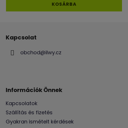
ből
KOSÁRBA
5,0
csillag.
L
á
Kapcsolat
b
l
obchod
@
ilwy.cz
é
c
Információk Önnek
Kapcsolatok
Szállítás és fizetés
Gyakran ismételt kérdések