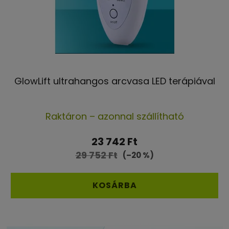
GlowLift ultrahangos arcvasa LED terápiával
A
Raktáron – azonnal szállítható
termék
átlagos
23 742 Ft
értékelése
29 752 Ft
(–20 %)
5-
ből
KOSÁRBA
4,4
csillag.