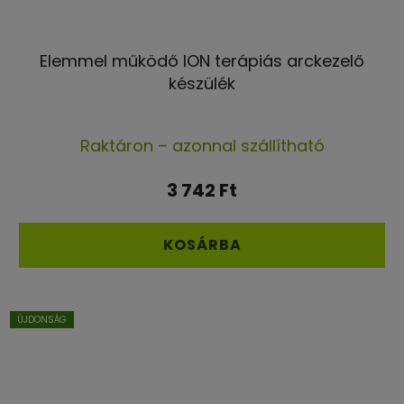
Elemmel működő ION terápiás arckezelő
készülék
A
Raktáron – azonnal szállítható
termék
átlagos
3 742 Ft
értékelése
5-
KOSÁRBA
ből
5,0
csillag.
ÚJDONSÁG