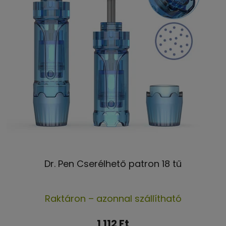
Dr. Pen Cserélhető patron 18 tű
A
Raktáron – azonnal szállítható
termék
átlagos
1 112 Ft