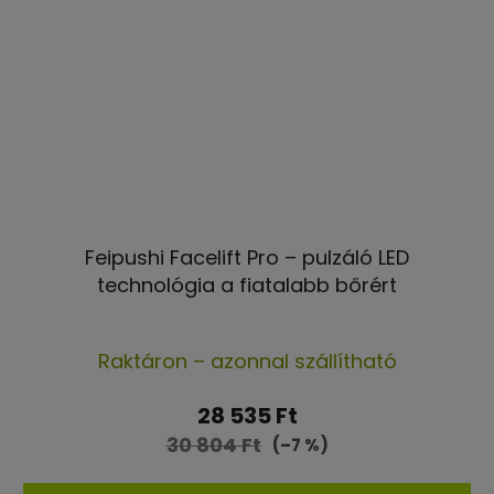
Feipushi Facelift Pro – pulzáló LED
technológia a fiatalabb bőrért
A
Raktáron – azonnal szállítható
termék
átlagos
28 535 Ft
értékelése
30 804 Ft
(–7 %)
5-