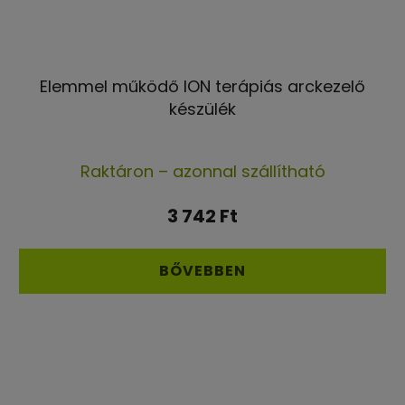
Elemmel működő ION terápiás arckezelő
készülék
A
Raktáron – azonnal szállítható
termék
átlagos
3 742 Ft
értékelése
5-
BŐVEBBEN
ből
5,0
csillag.