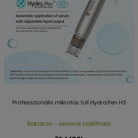
Professzionális mikrotűs toll Hydra.Pen H3
A
Raktáron – azonnal szállítható
termék
átlagos