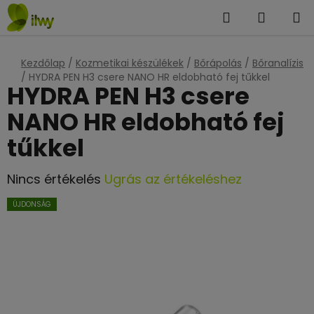
Ugrás
Keresés
KOSÁR
a
fő
tartalomhoz
Kezdőlap
/
Kozmetikai készülékek
/
Bőrápolás
/
Bőranalízis
/
HYDRA PEN H3 csere NANO HR eldobható fej tűkkel
HYDRA PEN H3 csere
NANO HR eldobható fej
tűkkel
A
Nincs értékelés
Ugrás az értékeléshez
termék
ÚJDONSÁG
átlagos
értékelése
5-
ből
0,0