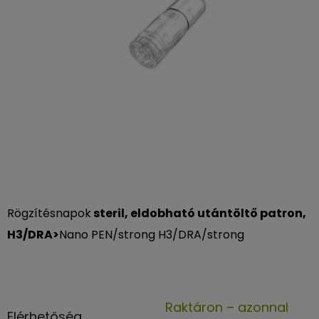
csillag.
Rögzítés
napok
steril, eldobható utántöltő patron,
H3/DRA>
Nano PEN/strong H3/DRA/strong
Raktáron – azonnal
Elérhetőség