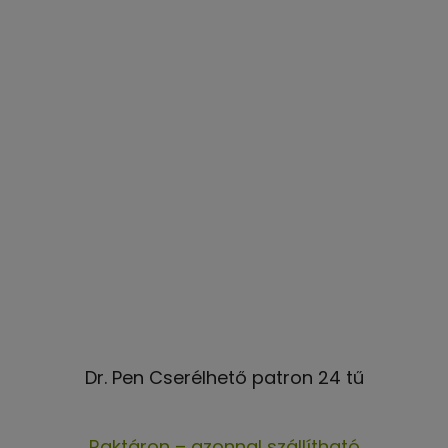
Dr. Pen Cserélhető patron 24 tű
A
Raktáron – azonnal szállítható