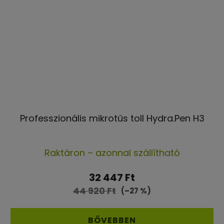
Professzionális mikrotűs toll Hydra.Pen H3
A
Raktáron – azonnal szállítható
termék
átlagos
32 447 Ft
értékelése
44 920 Ft
(–27 %)
5-
ből
BŐVEBBEN