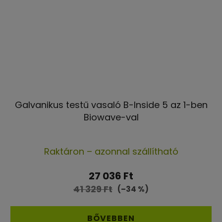
Galvanikus testű vasaló B-Inside 5 az 1-ben
Biowave-val
A
Raktáron – azonnal szállítható
termék
átlagos
27 036 Ft
értékelése
41 329 Ft
(–34 %)
5-
ből
BŐVEBBEN