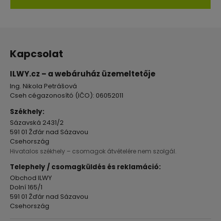
5,0
csillag.
L
á
Kapcsolat
b
l
ILWY.cz – a webáruház üzemeltetője
é
Ing. Nikola Petrášová
c
Cseh cégazonosító (IČO): 06052011
Székhely:
Sázavská 2431/2
591 01 Žďár nad Sázavou
Csehország
Hivatalos székhely – csomagok átvételére nem szolgál.
Telephely / csomagküldés és reklamáció:
Obchod ILWY
Dolní 165/1
591 01 Žďár nad Sázavou
Csehország