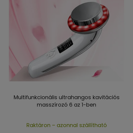
Multifunkcionális ultrahangos kavitációs
masszírozó 6 az 1-ben
A
Raktáron – azonnal szállítható
termék