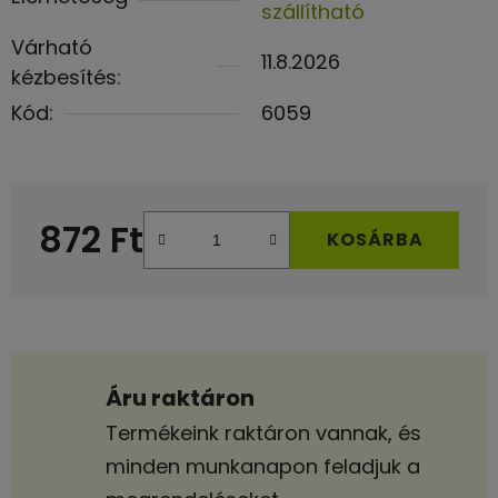
szállítható
Várható
11.8.2026
kézbesítés:
Kód:
6059
872 Ft
KOSÁRBA
Egységár:
Áru raktáron
Termékeink raktáron vannak, és
minden munkanapon feladjuk a