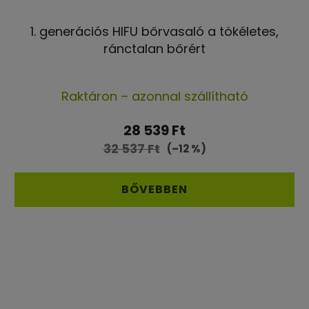
1. generációs HIFU bőrvasaló a tökéletes,
ránctalan bőrért
A
Raktáron – azonnal szállítható
termék
átlagos
28 539 Ft
értékelése
32 537 Ft
(–12 %)
5-
ből
BŐVEBBEN
4,6
csillag.