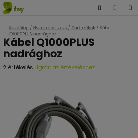
Ugrás
Keresés
KOSÁR
a
fő
tartalomhoz
Kezdőlap
/
Nyirokmasszázs
/
Tartozékok
/
Kábel
Q1000PLUS nadrághoz
Kábel Q1000PLUS
nadrághoz
A
2 értékelés
Ugrás az értékeléshez
termék
átlagos
értékelése
5-
ből
5,0
csillag.