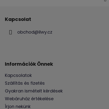
L
á
Kapcsolat
b
l
obchod
@
ilwy.cz
é
c
Információk Önnek
Kapcsolatok
Szállítás és fizetés
Gyakran ismételt kérdések
Webáruház értékelése
Írjon nekünk