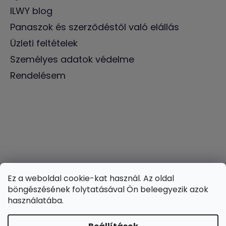
ILWY blog
Panaszok és szerződéstől való elállás
Üzleti feltételek
Személyes adatok védelme
Rendelésem
Ez a weboldal cookie-kat használ. Az oldal
böngészésének folytatásával Ön beleegyezik azok
használatába.