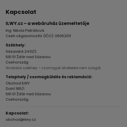
L
á
Kapcsolat
b
l
ILWY.cz – a webáruház üzemeltetője
é
Ing. Nikola Petrášová
c
Cseh cégazonosító (IČO): 06052011
Székhely:
Sázavská 2431/2
591 01 Žďár nad Sázavou
Csehország
Hivatalos székhely – csomagok átvételére nem szolgál.
Telephely / csomagküldés és reklamáció:
Obchod ILWY
Dolní 165/1
591 01 Žďár nad Sázavou
Csehország
Kapcsolat:
obchod@ilwy.cz