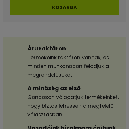
Egységár:
KOSÁRBA
Áru raktáron
Termékeink raktáron vannak, és
minden munkanapon feladjuk a
megrendeléseket
A minőség az első
Gondosan válogatjuk termékeinket,
hogy biztos lehessen a megfelelő
választásban
Vásárlóink bizalmára építünk