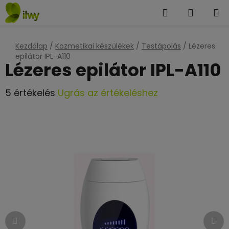
Ugrás
Keresés
KOSÁR
a
fő
tartalomhoz
Kezdőlap
/
Kozmetikai készülékek
/
Testápolás
/
Lézeres
epilátor IPL-A110
Lézeres epilátor IPL-A110
A
5 értékelés
Ugrás az értékeléshez
termék
átlagos
értékelése
5-
ből
4,8
csillag.