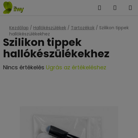
Ugrás
Keresés
KOSÁR
a
fő
tartalomhoz
Kezdőlap
/
Hallókészülékek
/
Tartozékok
/
Szilikon tippek
hallókészülékekhez
Szilikon tippek
hallókészülékekhez
A
Nincs értékelés
Ugrás az értékeléshez
termék
átlagos
értékelése
5-
ből
0,0
csillag.