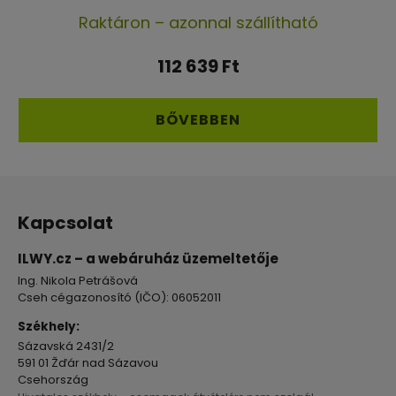
A
Raktáron – azonnal szállítható
termék
átlagos
112 639 Ft
értékelése
5-
BŐVEBBEN
ből
5,0
L
csillag.
á
Kapcsolat
b
l
ILWY.cz – a webáruház üzemeltetője
é
Ing. Nikola Petrášová
c
Cseh cégazonosító (IČO): 06052011
Székhely:
Sázavská 2431/2
591 01 Žďár nad Sázavou
Csehország