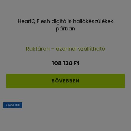
HearIQ Flesh digitális hallókészülékek
párban
A
Raktáron – azonnal szállítható
termék
átlagos
108 130 Ft
értékelése
5-
BŐVEBBEN
ből
5,0
csillag.
AJÁNLJUK