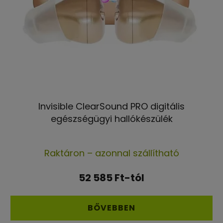
Invisible ClearSound PRO digitális
egészségügyi hallókészülék
A
Raktáron – azonnal szállítható
termék
átlagos
52 585 Ft-tól
értékelése
5-
BŐVEBBEN
ből