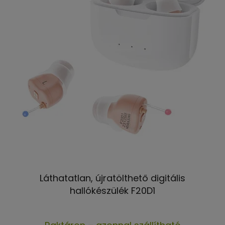
Láthatatlan, újratölthető digitális
hallókészülék F20D1
A