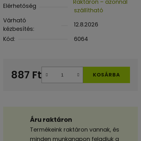
Raktáron – azonnal
Elérhetőség
szállítható
Várható
12.8.2026
kézbesítés:
Kód:
6064
887 Ft
KOSÁRBA
Egységár:
Áru raktáron
Termékeink raktáron vannak, és
minden munkanapon feladjuk a