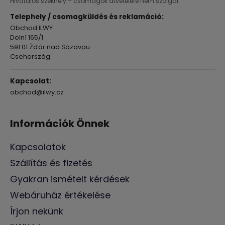
Hivatalos székhely – csomagok átvételére nem szolgál.
Telephely / csomagküldés és reklamáció:
Obchod ILWY
Dolní 165/1
591 01 Žďár nad Sázavou
Csehország
Kapcsolat:
obchod@ilwy.cz
Információk Önnek
Kapcsolatok
Szállítás és fizetés
Gyakran ismételt kérdések
Webáruház értékelése
Írjon nekünk