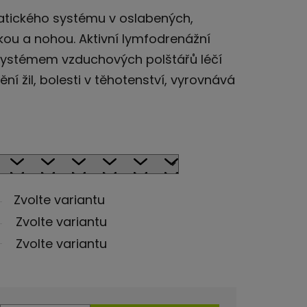
atického systému v oslabených,
u a nohou. Aktivní lymfodrenážní
stémem vzduchových polštářů léčí
ní žil, bolesti v těhotenství, vyrovnává
Zvolte variantu
Zvolte variantu
Zvolte variantu