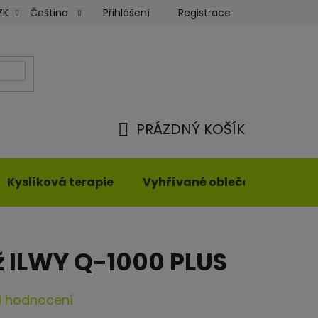
Přihlášení
Registrace
ZK
Čeština
ky
Moje objednávka
PRÁZDNÝ KOŠÍK
NÁKUPNÍ
KOŠÍK
Kyslíková terapie
Vyhřívané oblečení
 ILWY Q-1000 PLUS
i hodnocení