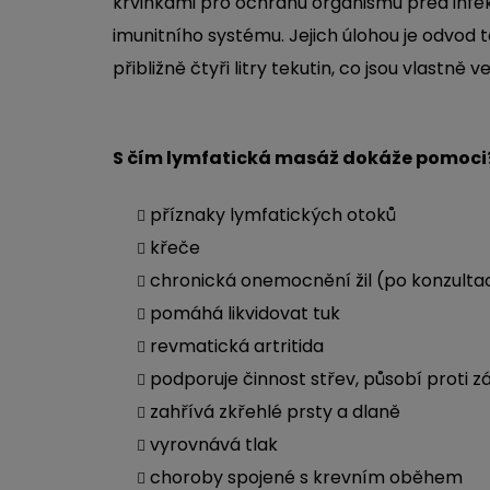
krvinkami pro ochranu organismu před infek
imunitního systému. Jejich úlohou je odvod 
přibližně čtyři litry tekutin, co jsou vlastn
S čím lymfatická masáž dokáže pomoci
příznaky lymfatických otoků
křeče
chronická onemocnění žil (po konzultac
pomáhá likvidovat tuk
revmatická artritida
podporuje činnost střev, působí proti 
zahřívá zkřehlé prsty a dlaně
vyrovnává tlak
choroby spojené s krevním oběhem