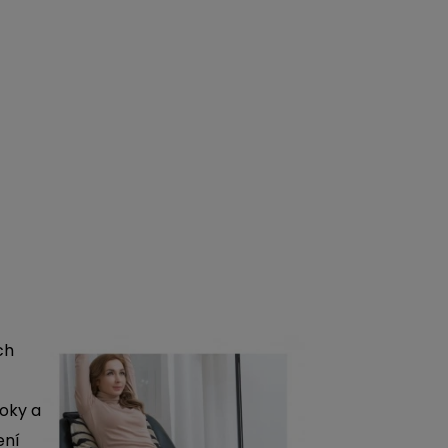
ch
oky a
ení