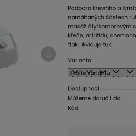
hodnocení
Podpora krevního a lymf
produktu
namáhaných částech ruko
je
masáž čtyřkomorovým sy
4,7
křeče, artritidu, onemocně
z
tlak, likviduje tuk.
5
hvězdiček.
Varianta:
Dostupnost
Můžeme doručit do:
Kód: