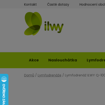
Přejít
Kontakt
Časté dotazy
Hodnocení ob
na
obsah
Akce
Naslouchátka
Lymfodr
Domů
/
Lymfodrenáže
/
Lymfodrenáž ILWY Q-10