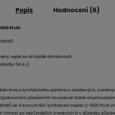
Popis
Hodnocení (6)
1000 PLUS
:
lštářů
ěry, vejde se do každé domácnosti.
nabídky (M a L)
běh krve a lymfatického systému v oslabených,
zraněný
 Opakovaný
m působením na svalové tkáně stupňovaným
tářů ve 4 krocích léčí lymfatická masáž
Q-1000 PLUS
ot
ch činnost po nejrůznějších zraněních či v důsledku působ