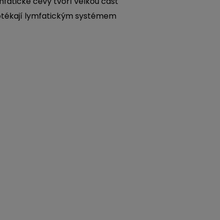
fatické cévy tvoří velkou část
protékají lymfatickým systémem