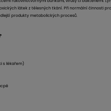
cemi rakovinotvornými buňkami, virusy či bakteriemi. Lym
toxických látek z tělesných tkání. Při normální činnosti 
ě vedlejší produkty metabolických procesů.
?
i s lékařem)
zácpě