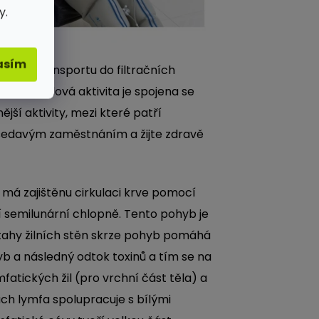
y.
ři tom
asím
jejich transportu do filtračních
ečná svalová aktivita je spojena se
ší aktivity, mezi které patří
sedavým zaměstnáním a žijte zdravě
 má zajištěnu cirkulaci krve pomocí
 semilunární chlopně. Tento pohyb je
 stahy žilních stěn skrze pohyb pomáhá
b a následný odtok toxinů a tím se na
atických žil (pro vrchní část těla) a
nách lymfa spolupracuje s bílými