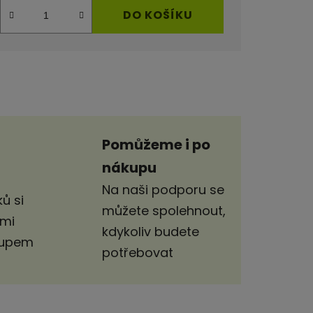
DO KOŠÍKU
Pomůžeme i po
nákupu
Na naši podporu se
ů si
můžete spolehnout,
imi
kdykoliv budete
stupem
potřebovat