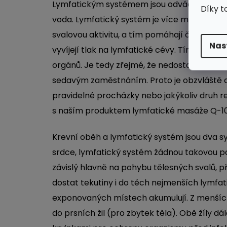
Lymfatickým systémem jsou odváděny z org
Díky t
voda. Lymfatický systém je více méně poh
svalovou aktivitu, a tím pomáhají čistit org
Nas
vyvíjejí tlak na lymfatické cévy. Tím docház
orgánů. Je tedy zřejmé, že nedostatečná sval
sedavým zaměstnáním. Proto je obzvláště důl
pravidelné procházky nebo jakýkoliv druh
s naším produktem lymfatické masáže
Q-1
Krevní oběh a lymfatický systém jsou dva sy
srdce, lymfatický systém žádnou takovou po
závislý hlavně na pohybu tělesných svalů, p
dostat tekutiny i do těch nejmenších lymfa
exponovaných místech akumulují. Z menších 
do prsních žil (pro zbytek těla). Obě žíly dá