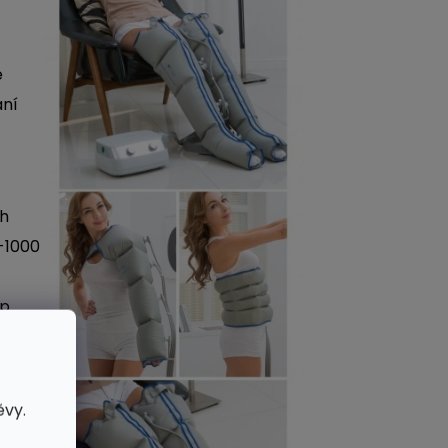
e
ání
ch
-1000
yp
unity,
odlný
ěvy.