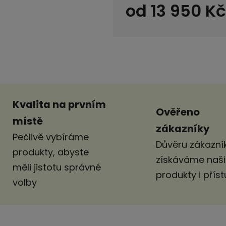
od
13 950 Kč
Měrná cena:
Kvalita na prvním
Ověřeno
místě
zákazníky
Pečlivě vybíráme
Důvěru zákazník
produkty, abyste
získáváme naš
měli jistotu správné
produkty i pří
volby