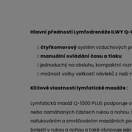
Hlavní přednosti
Lymfodrenáž
e
ILWY Q-
čtyřkomorový
systém vzduchových po
manuální ovládání času a tlaku
jednoduchý na obsluhu, kompaktní rozm
možnost volby velikostí návleků z naší 
Klíčové vlastnosti lymfatické masáže :
Lymfatická masáž
Q-1000 PLUS
podporuje o
nebo namáhaných částech rukou a nohou.
nafukováním a smršťováním masážních polš
bolesti v rukou a nohou a také obnovuje jeji