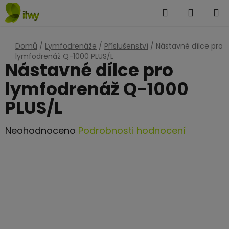
Přejít
Hledat
NÁKUP
na
KOŠÍK
obsah
Domů
/
Lymfodrenáže
/
Příslušenství
/
Nástavné dílce pro
lymfodrenáž Q-1000 PLUS/L
Nástavné dílce pro
lymfodrenáž Q-1000
PLUS/L
Průměrné
Neohodnoceno
Podrobnosti hodnocení
hodnocení
produktu
je
0,0
z
5