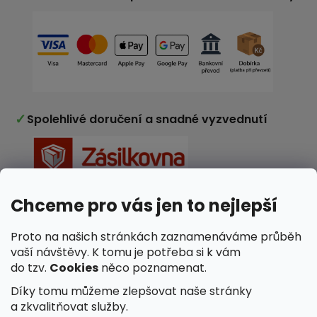
✓
Spolehlivé doručení a snadné vyzvednutí
Chceme pro vás jen to nejlepší
✓
Nakupujete v e-shopu ověřeném zákazníky
Proto na našich stránkách zaznamenáváme průběh
vaší návštěvy. K tomu je potřeba si k vám
do tzv.
Cookies
něco poznamenat.
Díky tomu můžeme zlepšovat naše stránky
a zkvalitňovat služby.