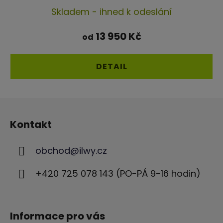
Průměrné
Skladem - ihned k odeslání
hodnocení
produktu
13 950 Kč
od
je
4,7
DETAIL
z
5
Z
hvězdiček.
á
Kontakt
p
a
obchod
@
ilwy.cz
t
í
+420 725 078 143 (PO-PÁ 9-16 hodin)
Informace pro vás