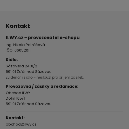
5
Z
hvězdiček.
á
Kontakt
p
a
ILWY.cz – provozovatel e-shopu
t
Ing. Nikola Petrášová
í
IČO: 06052011
Sídlo:
Sázavská 2431/2
591 01 Žďár nad Sázavou
Evidenční sídlo – neslouží pro příjem zásilek.
Provozovna / zásilky a reklamace:
Obchod ILWY
Dolní 165/1
591 01 Žďár nad Sázavou
Kontakt:
obchod@ilwy.cz