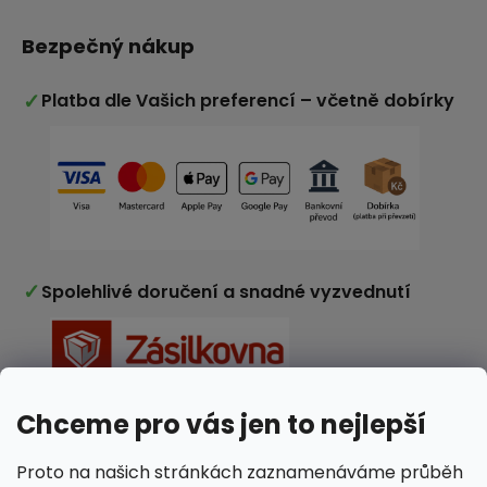
Bezpečný nákup
✓
Platba dle Vašich preferencí – včetně dobírky
✓
Spolehlivé doručení a snadné vyzvednutí
Chceme pro vás jen to nejlepší
✓
Nakupujete v e-shopu ověřeném zákazníky
Proto na našich stránkách zaznamenáváme průběh