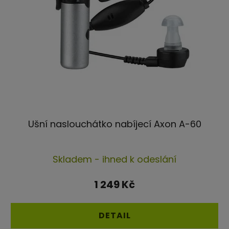
Ušní naslouchátko nabíjecí Axon A-60
Průměrné
Skladem - ihned k odeslání
hodnocení
produktu
1 249 Kč
je
4,8
DETAIL
z