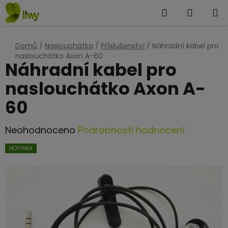
Přejít
Hledat
NÁKUP
na
KOŠÍK
obsah
Domů
/
Naslouchátka
/
Příslušenství
/
Náhradní kabel pro
naslouchátko Axon A-60
Náhradní kabel pro
naslouchátko Axon A-
60
Průměrné
Neohodnoceno
Podrobnosti hodnocení
hodnocení
NOVINKA
produktu
je
0,0
z
5