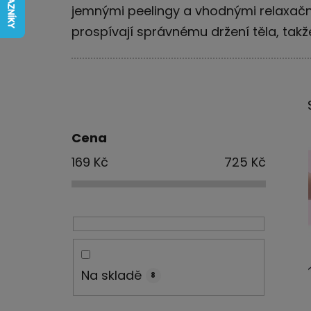
jemnými peelingy a vhodnými relaxační
prospívají správnému držení těla, takže 
P
o
s
Cena
t
169
Kč
725
Kč
r
a
n
n
í
p
a
Na skladě
8
n