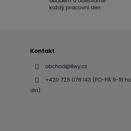
skladem a odesíláme
každý pracovní den
Z
á
Kontakt
p
a
obchod
@
ilwy.cz
t
í
+420 725 078 143 (PO-PÁ 9-16 h
din)