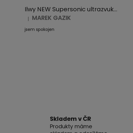
Ilwy NEW Supersonic ultrazvuková špachtle na čištění pleti
MAREK GAZIK
|
Hodnocení produktu je 5 z 5 hvězdiček.
jsem spokojen
Skladem v ČR
Produkty máme