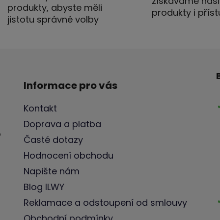
c
získáváme naš
produkty, abyste měli
í
produkty i pří
jistotu správné volby
p
r
v
k
y
v
Informace pro vás
ý
p
Kontakt
i
s
Doprava a platba
u
o
Časté dotazy
Hodnocení obchodu
Napište nám
Blog ILWY
Reklamace a odstoupení od smlouvy
Obchodní podmínky