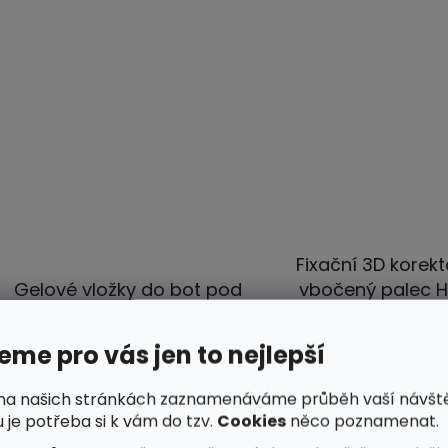
Fixační 3D korekt
Gelové vložky do bot pod
vbočený palec H
patu U-Shape
Valgus
me pro vás jen to nejlepší
Průměrné
Průmě
Skladem - ihned k odeslání
Skladem - ihned k 
hodnocení
hodno
na našich stránkách zaznamenáváme průběh vaší návšt
 je potřeba si k vám do tzv.
Cookies
něco poznamenat.
produktu
produ
199 Kč
639 Kč