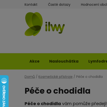
Přejít
Kontakt
Časté dotazy
Hodnocení ob
na
obsah
Akce
Naslouchátka
Lymfodr
Domů
/
Kosmetické přístroje
/
Péče o chodidla
Péče o chodidla
Péče o chodidla
vám pomůže předejít 