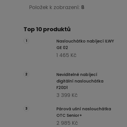
e
l
Položek k zobrazení:
8
Top 10 produktů
Naslouchátko nabíjecí ILWY
GE 02
1 465 Kč
Neviditelné nabíjecí
digitální naslouchátka
F20D1
3 399 Kč
Párová ušní naslouchátka
OTC Senior+
2 985 Kč