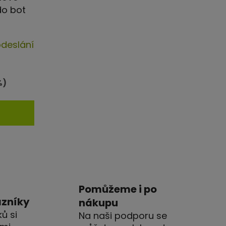
do bot
rné
odeslání
cení
ktu
%)
iček.
Pomůžeme i po
azníky
nákupu
ů si
Na naši podporu se