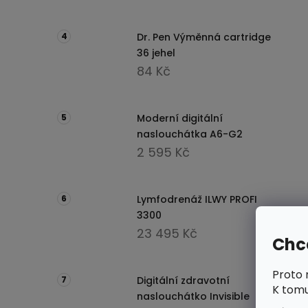
Dr. Pen Výměnná cartridge
36 jehel
84 Kč
Moderní digitální
naslouchátka A6-G2
2 595 Kč
Lymfodrenáž ILWY PROFI
3300
23 495 Kč
Chce
Proto 
Digitální zdravotní
K tomu
naslouchátko Invisible