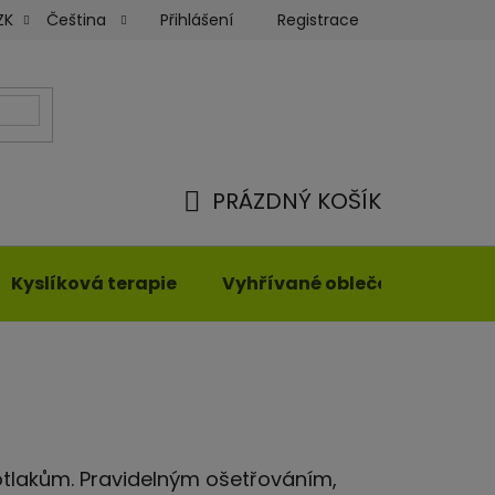
Přihlášení
Registrace
ZK
Čeština
ky
Moje objednávka
PRÁZDNÝ KOŠÍK
NÁKUPNÍ
KOŠÍK
Kyslíková terapie
Vyhřívané oblečení
tlakům. Pravidelným ošetřováním,