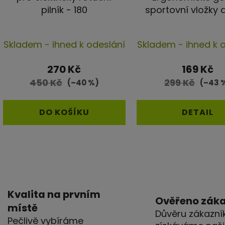
pilník - 180
sportovní vložky 
Průmě
Skladem - ihned k odeslání
Skladem - ihned k 
hodno
produ
270 Kč
169 Kč
je
450 Kč
299 Kč
(–40 %)
(–43 
5,0
z
DO KOŠÍKU
DETAIL
5
hvězd
O
v
l
á
Kvalita na prvním
Ověřeno zák
d
místě
Důvěru zákazník
a
Pečlivě vybíráme