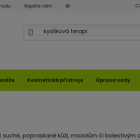
C
chodu
Napište nám
Blog ILWY
Obchodní podmín
enáže
Kosmetické přístroje
Úprava vody
suché, popraskané kůži, mozolům či bolestivým o