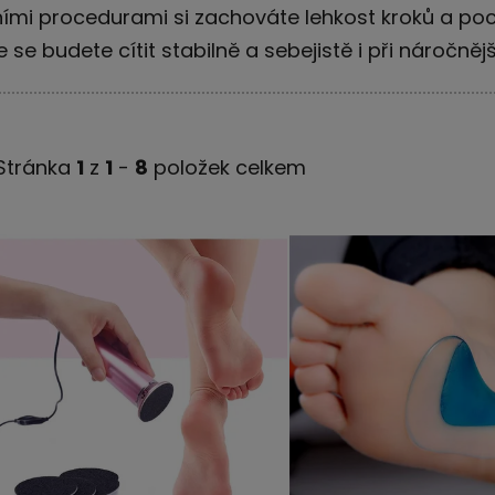
mi procedurami si zachováte lehkost kroků a poci
se budete cítit stabilně a sebejistě i při náročnější
Stránka
1
z
1
-
8
položek celkem
V
ý
p
i
s
p
r
o
d
u