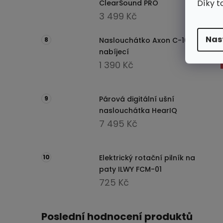
Díky t
ClearSound PRO
3 499 Kč
Nas
Naslouchátko Axon C-109
nabíjecí
1 390 Kč
Párová digitální ušní
naslouchátka HearIQ
7 495 Kč
Elektrický rotační pilník na
paty ILWY FCM-01
725 Kč
Poslední hodnocení produktů