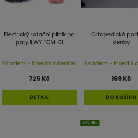
k
t
ů
Elektrický rotační pilník na
Ortopedická po
paty ILWY FCM-01
klenby
Průměrné
Průmě
Skladem - ihned k odeslání
Skladem - ihned k 
hodnocení
hodno
produktu
produ
725 Kč
169 Kč
je
je
4,4
4,5
DETAIL
DO KOŠÍKU
z
z
5
5
hvězdiček.
hvězd
NOVINKA