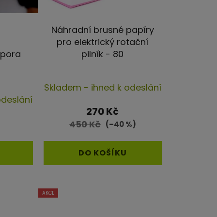
t
ů
Náhradní brusné papíry
pro elektrický rotační
dpora
pilník - 80
Skladem - ihned k odeslání
rné
odeslání
cení
270 Kč
ktu
450 Kč
(–40 %)
DO KOŠÍKU
iček.
AKCE