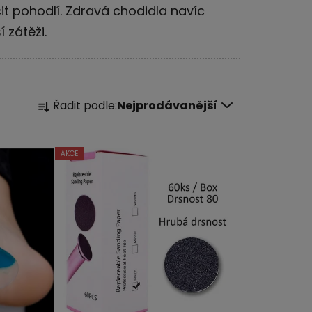
t pohodlí. Zdravá chodidla navíc
 zátěži.
Ř
Řadit podle:
Nejprodávanější
a
z
e
AKCE
n
í
p
r
o
d
u
k