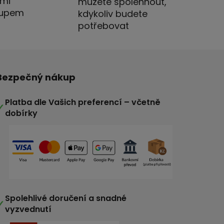
imi
můžete spolehnout,
stupem
kdykoliv budete
potřebovat
Bezpečný nákup
Platba dle Vašich preferencí – včetně
✓
dobírky
Spolehlivé doručení a snadné
✓
vyzvednutí