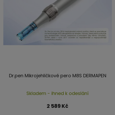
Dr.pen Mikrojehličkové pero M8S DERMAPEN
Průměrné
Skladem - ihned k odeslání
hodnocení
produktu
2 589 Kč
je