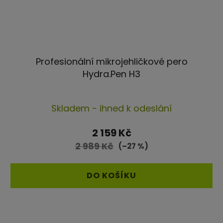
Profesionální mikrojehličkové pero
Hydra.Pen H3
Průměrné
Skladem - ihned k odeslání
hodnocení
produktu
2 159 Kč
je
2 989 Kč
(–27 %)
5,0
z
DO KOŠÍKU
5
hvězdiček.