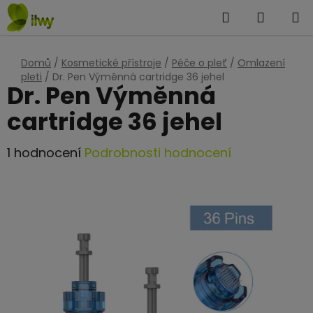
Přejít
Hledat
NÁKUP
na
KOŠÍK
obsah
Domů
/
Kosmetické přístroje
/
Péče o pleť
/
Omlazení
pleti
/
Dr. Pen Výměnná cartridge 36 jehel
Dr. Pen Výměnná
cartridge 36 jehel
Průměrné
1 hodnocení
Podrobnosti hodnocení
hodnocení
produktu
je
5,0
z
5
hvězdiček.