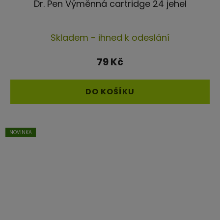
Dr. Pen Výměnná cartridge 24 jehel
Průměrné
Skladem - ihned k odeslání
hodnocení
produktu
79 Kč
je
4,5
DO KOŠÍKU
z
5
hvězdiček.
NOVINKA