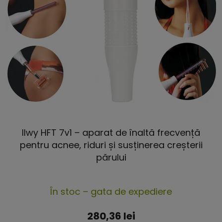
u
u
s
s
u
e
l
u
i
Ilwy HFT 7v1 – aparat de înaltă frecvență
pentru acnee, riduri și susținerea creșterii
părului
Evaluarea
În stoc – gata de expediere
medie
a
280,36 lei