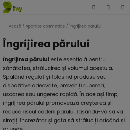
Treci
Căutare
COŞ
la
DE
conținut
Acasă
/
Aparate cosmetice
/
Îngrijirea părului
CUMPĂ
Îngrijirea părului
Îngrijirea părului
este esențială pentru
sănătatea, strălucirea și volumul acestuia.
Spălând regulat și folosind produse sau
dispozitive adecvate, preveniți ruperea,
uscarea sau ungerea rapidă. În același timp,
îngrijirea părului promovează creșterea și
reduce riscul căderii părului, lăsându-vă să vă
simțiți încrezător și gata să străluciți oricând și
oriunde.