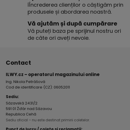
îÎncrederea clienților o câștigăm prin
ă
produsele și abordarea noastră.
r
i
Vă ajutăm și după cumpărare
l
Vă puteți baza pe sprijinul nostru ori
o
r
de câte ori aveți nevoie.
S
u
Contact
b
s
ILWY.cz – operatorul magazinului online
o
Ing. Nikola Petrášová
l
Cod de identificare (CZ): 06052011
Sediu:
Sázavská 2431/2
591 01 Žďár nad Sázavou
Republica Cehă
Sediu oficial – nu este destinat primirii coletelor.
Punct de lucru / colete și reclamații: