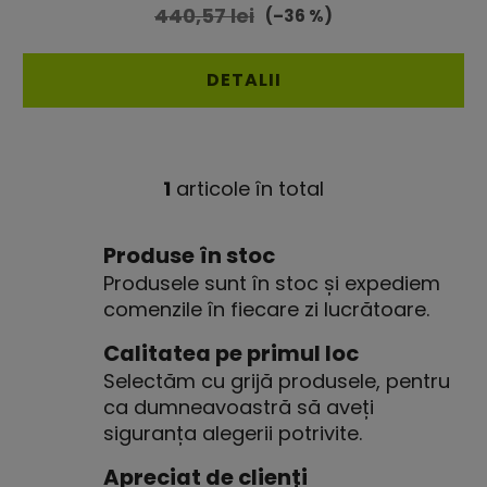
produsului
440,57 lei
(–36 %)
este
4,3
DETALII
din
5
stele.
1
articole în total
C
o
n
Produse în stoc
t
Produsele sunt în stoc și expediem
r
comenzile în fiecare zi lucrătoare.
o
l
Calitatea pe primul loc
u
Selectăm cu grijă produsele, pentru
l
ca dumneavoastră să aveți
l
siguranța alegerii potrivite.
i
s
Apreciat de clienți
t