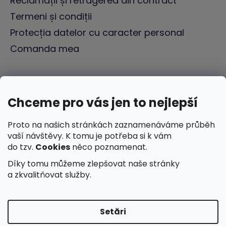
Reclamații și retragerea din contract
Termeni și condiții
Protecția datelor cu caracter personal
Comanda mea
Chceme pro vás jen to nejlepší
Proto na našich stránkách zaznamenáváme průběh
vaší návštěvy. K tomu je potřeba si k vám
do tzv.
Cookies
něco poznamenat.
Díky tomu můžeme zlepšovat naše stránky
a zkvalitňovat služby.
Setări