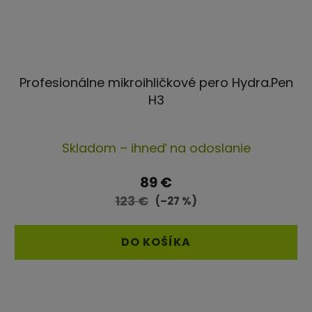
Profesionálne mikroihličkové pero Hydra.Pen
H3
Priemerné
Skladom – ihneď na odoslanie
hodnotenie
produktu
89 €
je
123 €
(–27 %)
5,0
z
DO KOŠÍKA
5
hviezdičiek.