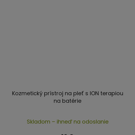
Kozmetický prístroj na pleť s ION terapiou
na batérie
Priemerné
Skladom – ihneď na odoslanie
hodnotenie
produktu