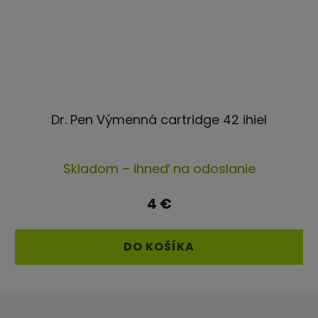
Dr. Pen Výmenná cartridge 42 ihiel
Priemerné
Skladom – ihneď na odoslanie
hodnotenie
produktu
4 €
je
5,0
DO KOŠÍKA
z
5
Z
hviezdičiek.