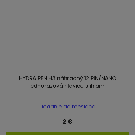
HYDRA PEN H3 náhradný 12 PIN/NANO
jednorazová hlavica s ihlami
Priemerné
Dodanie do mesiaca
hodnotenie
produktu
2 €
je