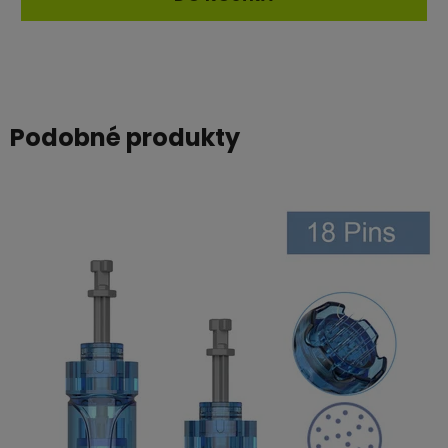
z
5
hviezdičiek.
Podobné produkty