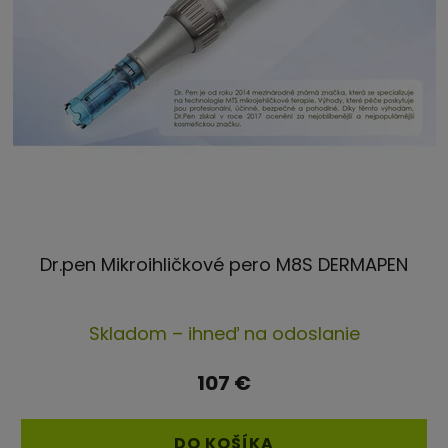
Dr.pen Mikroihličkové pero M8S DERMAPEN
Priemerné
Skladom – ihneď na odoslanie
hodnotenie
produktu
107 €
je
4,3
DO KOŠÍKA