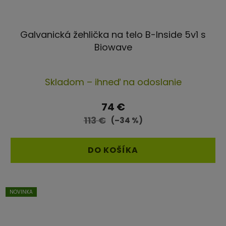
Galvanická žehlička na telo B-Inside 5v1 s
Biowave
Priemerné
Skladom – ihneď na odoslanie
hodnotenie
produktu
74 €
je
113 €
(–34 %)
4,5
z
DO KOŠÍKA
5
hviezdičiek.
NOVINKA