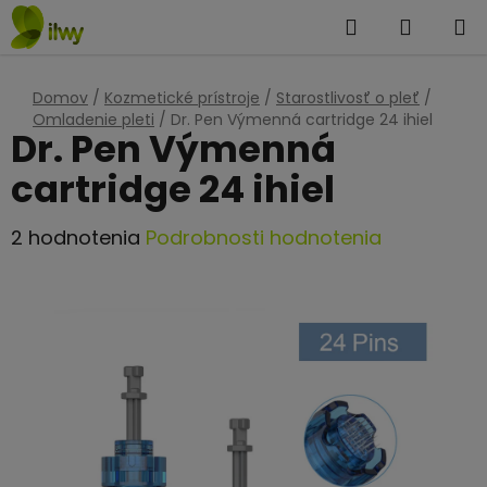
Prejsť
Hľadať
NÁKUP
na
KOŠÍK
obsah
Domov
/
Kozmetické prístroje
/
Starostlivosť o pleť
/
Omladenie pleti
/
Dr. Pen Výmenná cartridge 24 ihiel
Dr. Pen Výmenná
cartridge 24 ihiel
Priemerné
2 hodnotenia
Podrobnosti hodnotenia
hodnotenie
produktu
je
4,5
z
5
hviezdičiek.