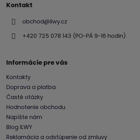
á
Kontakt
p
ä
obchod
@
ilwy.cz
t
i
+420 725 078 143 (PO-PÁ 9-16 hodin)
e
Informácie pre vás
Kontakty
Doprava a platba
Časté otázky
Hodnotenie obchodu
Napíšte nám
Blog ILWY
Reklamácia a odstúpenie od zmluvy