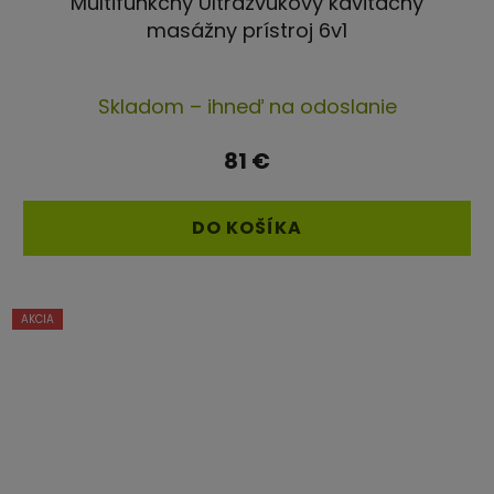
Multifunkčný Ultrazvukový kavitačný
masážny prístroj 6v1
Priemerné
Skladom – ihneď na odoslanie
hodnotenie
produktu
81 €
je
4,3
DO KOŠÍKA
z
5
hviezdičiek.
AKCIA