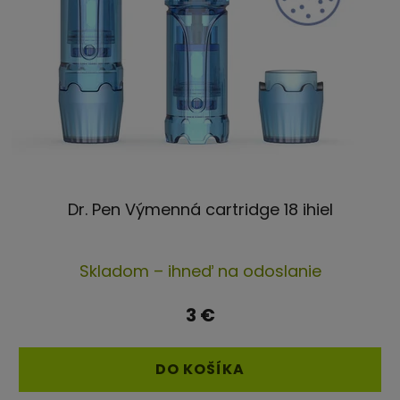
Dr. Pen Výmenná cartridge 18 ihiel
Priemerné
Skladom – ihneď na odoslanie
hodnotenie
produktu
3 €
je
5,0
DO KOŠÍKA
z