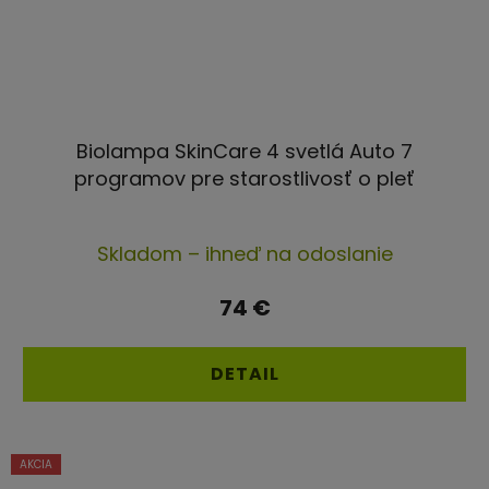
Biolampa SkinCare 4 svetlá Auto 7
programov pre starostlivosť o pleť
Priemerné
Skladom – ihneď na odoslanie
hodnotenie
produktu
74 €
je
4,4
DETAIL
z
5
hviezdičiek.
AKCIA