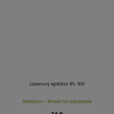
Laserový epilátor IPL-901
Priemerné
Skladom – ihneď na odoslanie
hodnotenie
produktu