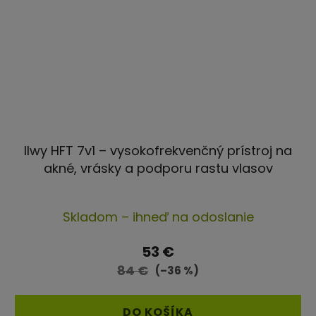
Ilwy HFT 7v1 – vysokofrekvenčný prístroj na
akné, vrásky a podporu rastu vlasov
Priemerné
Skladom – ihneď na odoslanie
hodnotenie
produktu
53 €
je
84 €
(–36 %)
4,3
z
DO KOŠÍKA