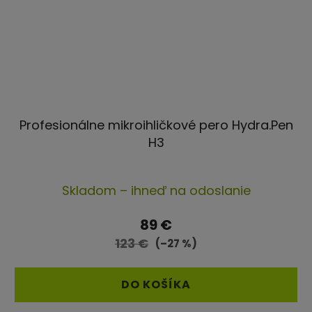
Profesionálne mikroihličkové pero Hydra.Pen
H3
Priemerné
Skladom – ihneď na odoslanie
hodnotenie
produktu
89 €
je
123 €
(–27 %)
5,0
z
DO KOŠÍKA
5