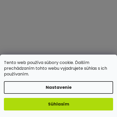
Tento web používa súbory cookie. Ďalším
prechádzaním tohto webu vyjadrujete súhlas s ich
používaním.
Nastavenie
Ilwy Supersonic Profi ultrazvuková špachtľa
Súhlasím
na čistenie pleti