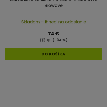
Biowave
Priemerné
Skladom – ihneď na odoslanie
hodnotenie
produktu
74 €
je
113 €
(–34 %)
4,5
z
DO KOŠÍKA
5
hviezdičiek.