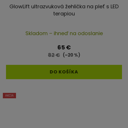
GlowLift ultrazvuková žehlička na pleť s LED
terapiou
Priemerné
Skladom – ihneď na odoslanie
hodnotenie
produktu
65 €
je
82 €
(–20 %)
4,4
z
DO KOŠÍKA
5
hviezdičiek.
AKCIA