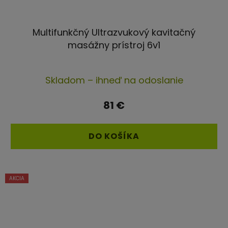
Multifunkčný Ultrazvukový kavitačný
masážny prístroj 6v1
Priemerné
Skladom – ihneď na odoslanie
hodnotenie
produktu
81 €
je
4,3
DO KOŠÍKA
z
5
hviezdičiek.
AKCIA