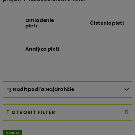
Omladenie
Čistenie pleti
pleti
Analýza pleti
R
Radiť podľa:
Najdrahšie
a
d
e
OTVORIŤ FILTER
n
i
V
e
NOVINKA