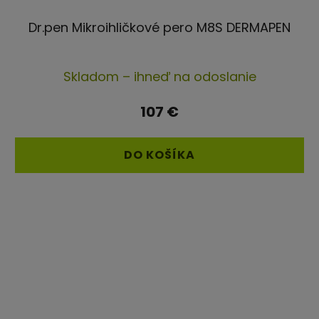
Dr.pen Mikroihličkové pero M8S DERMAPEN
Priemerné
Skladom – ihneď na odoslanie
hodnotenie
produktu
107 €
je
4,3
DO KOŠÍKA
z
5
hviezdičiek.