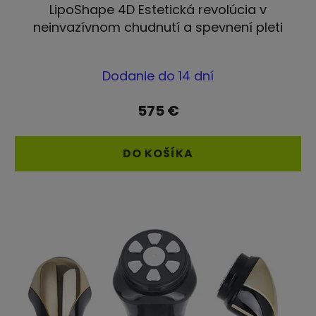
LipoShape 4D Estetická revolúcia v
neinvazívnom chudnutí a spevnení pleti
Priemerné
Dodanie do 14 dní
hodnotenie
produktu
575 €
je
5,0
DO KOŠÍKA
z
5
hviezdičiek.