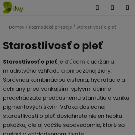
Prejsť
Hľadať
NÁKUP
na
KOŠÍK
obsah
Domov
/
Kozmetické prístroje
/
Starostlivosť o pleť
Starostlivosť o pleť
Starostlivosť o pleť
je kľúčom k udržaniu
mladistvého vzhľadu a prirodzenej žiary.
Správnou kombináciou čistenia, hydratácie a
ochrany pred vonkajšími vplyvmi účinne
predchádzate predčasnému starnutiu a vzniku
pigmentových škvŕn. Vďaka dôslednej
starostlivosti o pleť dosiahnete nielen hebkú
pokožku, ale aj väčšie sebavedomie, ktoré sa
prejaví v každodennom živote.