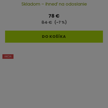
Skladom – ihneď na odoslanie
hodnotenie
produktu
78 €
je
84 €
(–7 %)
5,0
z
DO KOŠÍKA
5
hviezdičiek.
AKCIA