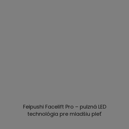
Feipushi Facelift Pro – pulzná LED
technológia pre mladšiu pleť
Priemerné