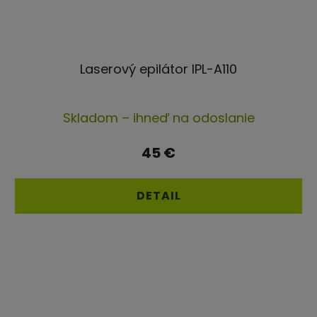
Laserový epilátor IPL-A110
Priemerné
Skladom – ihneď na odoslanie
hodnotenie
produktu
45 €
je
4,8
DETAIL
z
5
hviezdičiek.