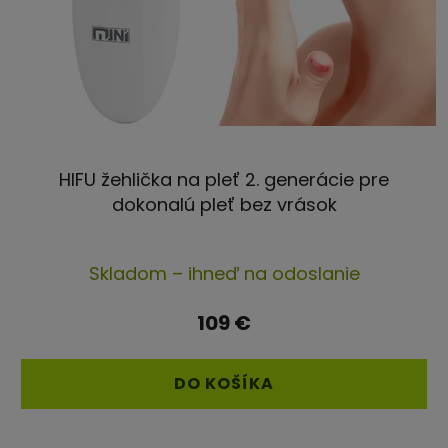
HIFU žehlička na pleť 2. generácie pre
dokonalú pleť bez vrások
Priemerné
Skladom – ihneď na odoslanie
hodnotenie
produktu
109 €
je
4,4
DO KOŠÍKA
z
5