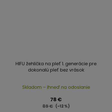
HIFU žehlička na pleť 1. generácie pre
dokonalú pleť bez vrások
Priemerné
Skladom – ihneď na odoslanie
hodnotenie
produktu
78 €
je
89 €
(–12 %)