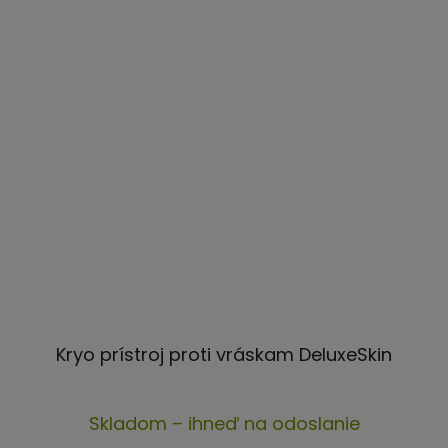
Kryo prístroj proti vráskam DeluxeSkin
Priemerné
Skladom – ihneď na odoslanie
hodnotenie