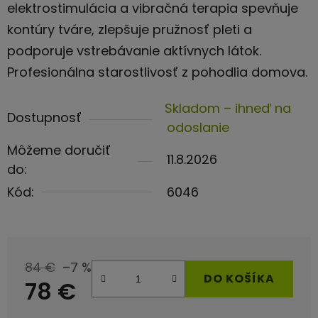
elektrostimulácia a vibračná terapia spevňuje
kontúry tváre, zlepšuje pružnosť pleti a
podporuje vstrebávanie aktívnych látok.
Profesionálna starostlivosť z pohodlia domova.
Skladom – ihneď na
Dostupnosť
odoslanie
Môžeme doručiť
11.8.2026
do:
Kód:
6046
84 €
–7 %
DO KOŠÍKA
78 €
Jednotková cena: