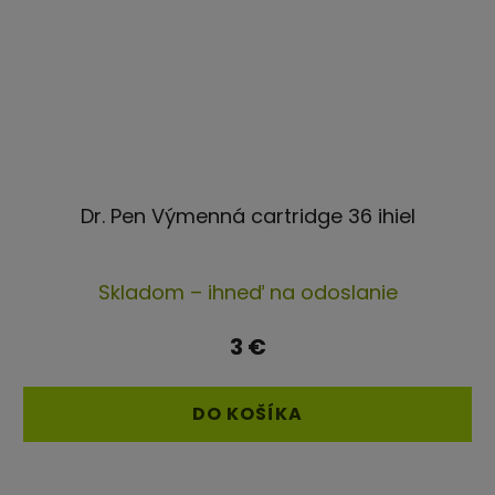
Dr. Pen Výmenná cartridge 36 ihiel
Priemerné
Skladom – ihneď na odoslanie
hodnotenie
produktu
3 €
je
5,0
DO KOŠÍKA
z
5