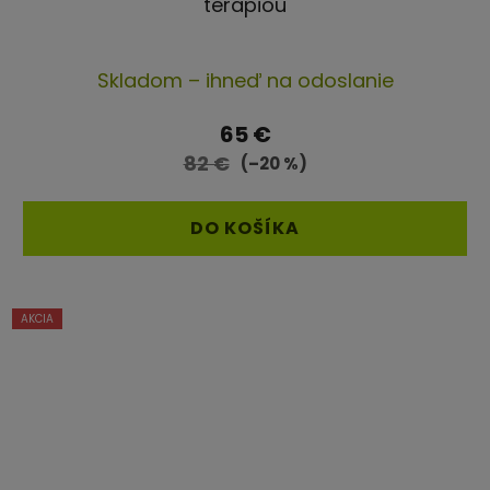
terapiou
Priemerné
Skladom – ihneď na odoslanie
hodnotenie
produktu
65 €
je
82 €
(–20 %)
4,4
z
DO KOŠÍKA
5
hviezdičiek.
AKCIA