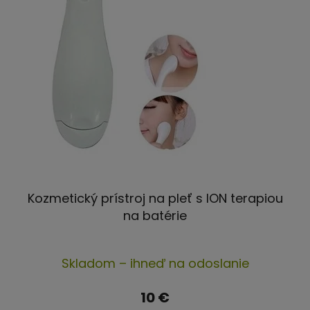
Kozmetický prístroj na pleť s ION terapiou
na batérie
Priemerné
Skladom – ihneď na odoslanie
hodnotenie
produktu
10 €