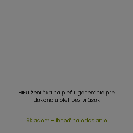
HIFU žehlička na pleť 1. generácie pre
dokonalú pleť bez vrások
Priemerné
Skladom – ihneď na odoslanie
hodnotenie