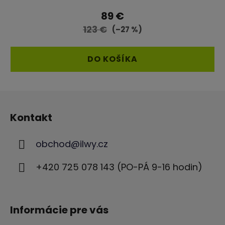
produktu
89 €
je
123 €
(–27 %)
5,0
z
DO KOŠÍKA
5
hviezdičiek.
Z
á
Kontakt
p
ä
obchod
@
ilwy.cz
t
i
+420 725 078 143 (PO-PÁ 9-16 hodin)
e
Informácie pre vás