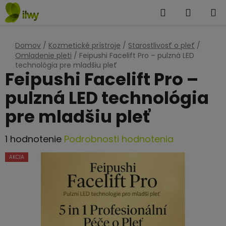
Prejsť
Hľadať
NÁKUP
na
KOŠÍK
obsah
Domov
/
Kozmetické prístroje
/
Starostlivosť o pleť
/
Omladenie pleti
/
Feipushi Facelift Pro – pulzná LED
technológia pre mladšiu pleť
Feipushi Facelift Pro –
pulzná LED technológia
pre mladšiu pleť
Priemerné
1 hodnotenie
Podrobnosti hodnotenia
hodnotenie
AKCIA
produktu
je
5,0
z