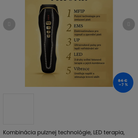
5
hviezdičiek.
84 €
–7 %
Kombinácia pulznej technológie, LED terapia,