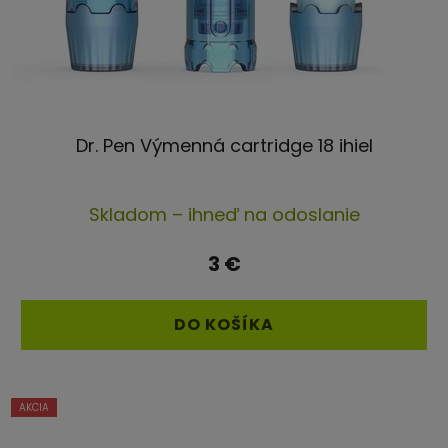
Dr. Pen Výmenná cartridge 18 ihiel
Priemerné
Skladom – ihneď na odoslanie
hodnotenie
produktu
3 €
je
5,0
DO KOŠÍKA
z
5
hviezdičiek.
AKCIA