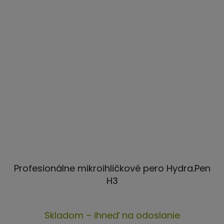
Profesionálne mikroihličkové pero Hydra.Pen
H3
Priemerné
Skladom – ihneď na odoslanie
hodnotenie